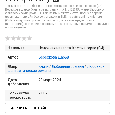
Тут можно читать бесплатно Ненужная невеста. Кость в горле (СИ) -
Верескова Дарья (книга регистрации .TXT, .FB2) 📗. Жанр: Любовно-
фантастические романы. Так же Вы можете читать полную версию
(весь текст) онлайн без регистрации и SMS на сайте online-knigi.org
(Online knigi) или прочесть краткое содержание, предисловие
(аннотацию), описание и ознакомиться с отзывами (комментариями) о
произведении.
Название:
Ненужная невеста. Кость в горле (СИ)
Автор
Верескова Дарья
Жанр
Книги
/
Любовные романы
/
Любовно-
фантастические романы
Дата
28 март 2024
добавления:
Количество
2 007
просмотров:
ЧИТАТЬ ОНЛАЙН