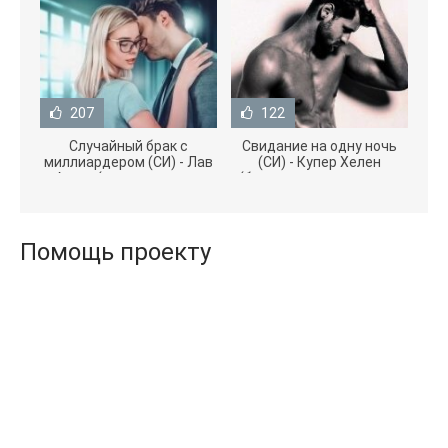
207
122
Случайный брак с
Свидание на одну ночь
миллиардером (СИ) - Лав
(СИ) - Купер Хелен
Агата (полная версия
(бесплатные серии книг
книги TXT) 📗
.txt) 📗
Помощь проекту