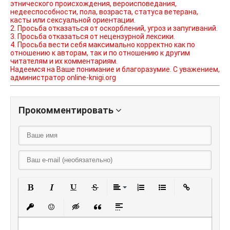
этнического происхождения, вероисповедания,
недееспособности, пола, возраста, статуса ветерана,
касты или сексуальной ориентации.
2. Просьба отказаться от оскорблений, угроз и запугиваний.
3. Просьба отказаться от нецензурной лексики.
4. Просьба вести себя максимально корректно как по
отношению к авторам, так и по отношению к другим
читателям и их комментариям.
Надеемся на Ваше понимание и благоразумие. С уважением,
администратор online-knigi.org
Прокомментировать
Полужирный
Курсив
Подчеркнутый
Зачеркнутый
Выравнивание
Нумерованный списо
Маркированный
Вставить
Вставить защищенную ссылку
Вставить смайлик
Вставка скрытого текста
Вставка цитаты
Вставка спойлера