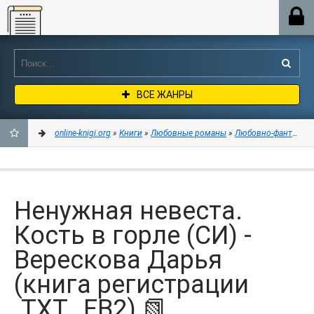
Online-knigi.org
ВСЕ ЖАНРЫ
online-knigi.org
»
Книги
»
Любовные романы
»
Любовно-фантастич
ДОБАВИТЬ
В
Ненужная невеста.
ЗАКЛАДКИ
Кость в горле (СИ) -
Верескова Дарья
(книга регистрации
.TXT, .FB2) 📗