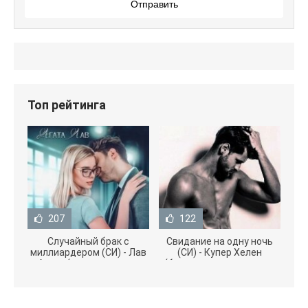
Отправить
Топ рейтинга
207
122
Случайный брак с
Свидание на одну ночь
миллиардером (СИ) - Лав
(СИ) - Купер Хелен
Агата (полная версия
(бесплатные серии книг
книги TXT) 📗
.txt) 📗