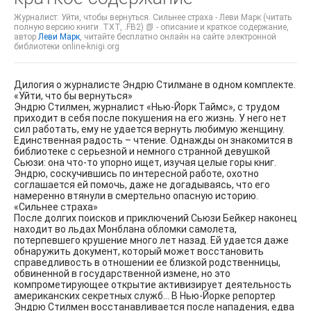
Журналист: Уйти, чтобы вернуться. Сильнее страха - Леви Марк (читать
полную версию книги .TXT, .FB2) 📗 - описание и краткое содержание,
автор
Леви Марк
, читайте бесплатно онлайн на сайте электронной
библиотеки online-knigi.org
Дилогия о журналисте Эндрю Стилмане в одном комплекте.
«Уйти, что бы вернуться»
Эндрю Стилмен, журналист «Нью-Йорк Таймс», с трудом
приходит в себя после покушения на его жизнь. У него нет
сил работать, ему не удается вернуть любимую женщину.
Единственная радость – чтение. Однажды он знакомится в
библиотеке с серьезной и немного странной девушкой
Сьюзи: она что-то упорно ищет, изучая целые горы книг.
Эндрю, соскучившись по интересной работе, охотно
соглашается ей помочь, даже не догадываясь, что его
намеренно втянули в смертельно опасную историю.
«Сильнее страха»
После долгих поисков и приключений Сьюзи Бейкер наконец
находит во льдах Монблана обломки самолета,
потерпевшего крушение много лет назад. Ей удается даже
обнаружить документ, который может восстановить
справедливость в отношении ее близкой родственницы,
обвиненной в государственной измене, но это
компрометирующее открытие активизирует деятельность
американских секретных служб… В Нью-Йорке репортер
Эндрю Стилмен восстанавливается после нападения, едва