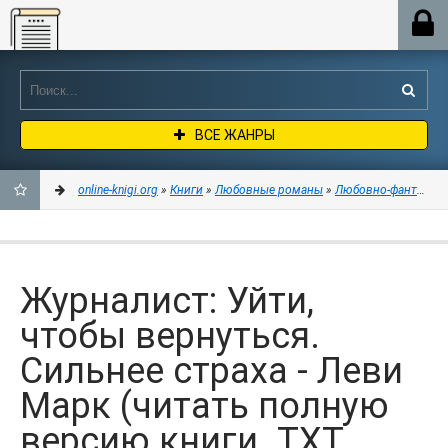
Online-knigi.org
ВСЕ ЖАНРЫ
online-knigi.org
»
Книги
»
Любовные романы
»
Любовно-фантастич
ДОБАВИТЬ
В
Журналист: Уйти,
ЗАКЛАДКИ
чтобы вернуться.
Сильнее страха - Леви
Марк (читать полную
версию книги .TXT,