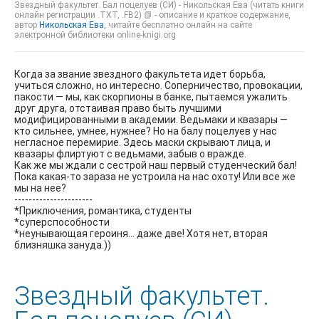
Звездный факультет. Бал поцелуев (СИ) - Никольская Ева (читать книги
онлайн регистрации .TXT, .FB2) 📗 - описание и краткое содержание,
автор
Никольская Ева
, читайте бесплатно онлайн на сайте
электронной библиотеки online-knigi.org
Когда за звание звездного факультета идет борьба,
учиться сложно, но интересно. Соперничество, провокации,
пакости — мы, как скорпионы в банке, пытаемся ужалить
друг друга, отстаивая право быть лучшими
модифицированными в академии. Ведьмаки и квазары —
кто сильнее, умнее, нужнее? Но на балу поцелуев у нас
негласное перемирие. Здесь маски скрывают лица, и
квазары флиртуют с ведьмами, забыв о вражде.
Как же мы ждали с сестрой наш первый студенческий бал!
Пока какая-то зараза не устроила на нас охоту! Или все же
мы на нее?
----------------------
*Приключения, романтика, студенты
*суперспособности
*неунывающая героиня... даже две! Хотя нет, вторая
близняшка зануда.))
Звездный факультет.