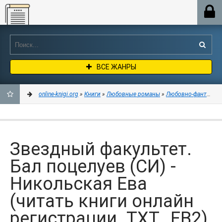
Online-knigi.org
ВСЕ ЖАНРЫ
online-knigi.org
»
Книги
»
Любовные романы
»
Любовно-фантастич
ДОБАВИТЬ
В
Звездный факультет.
ЗАКЛАДКИ
Бал поцелуев (СИ) -
Никольская Ева
(читать книги онлайн
регистрации .TXT, .FB2)