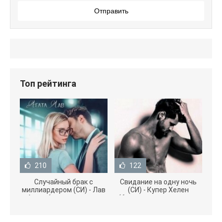
Отправить
Топ рейтинга
210
122
Случайный брак с
Свидание на одну ночь
миллиардером (СИ) - Лав
(СИ) - Купер Хелен
Агата (полная версия
(бесплатные серии книг
книги TXT) 📗
.txt) 📗