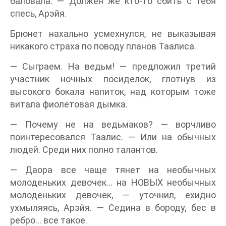
баловала. — Должен же кто-то сбить с тебя
спесь, Арэйя.
Брюнет нахально усмехнулся, не выказывая
никакого страха по поводу планов Таалиса.
— Сыграем. На ведьм! — предложил третий
участник ночных посиделок, глотнув из
высокого бокала напиток, над которым тоже
витала фиолетовая дымка.
— Почему не на ведьмаков? — ворчливо
поинтересовался Таалис. — Или на обычных
людей. Среди них полно талантов.
— Даора все чаще тянет на необычных
молоденьких девочек… на НОВЫХ необычных
молоденьких девочек, — уточнил, ехидно
ухмыляясь, Арэйя. — Седина в бороду, бес в
ребро… все такое.