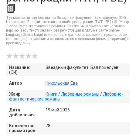
📗
Тут можно читать бесплатно Звездный факультет. Бал поцелуев (СИ) -
Никольская Ева (читать книги онлайн регистрации .TXT, .FB2) 📗. Жанр:
Любовно-фантастические романы. Так же Вы можете читать полную
версию (весь текст) онлайн без регистрации и SMS на сайте online-
knigi.org (Online knigi) или прочесть краткое содержание, предисловие
(аннотацию), описание и ознакомиться с отзывами (комментариями) о
произведении.
Название:
Звездный факультет. Бал поцелуев
(СИ)
Автор
Никольская Ева
Жанр
Книги
/
Любовные романы
/
Любовно-
фантастические романы
Дата
19 май 2026
добавления:
Количество
78
просмотров: