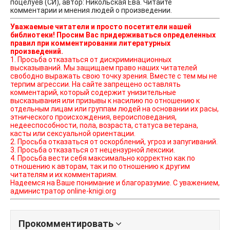
поцелуев (СИ), автор: Никольская Ева. Читайте
комментарии и мнения людей о произведении.
Уважаемые читатели и просто посетители нашей
библиотеки! Просим Вас придерживаться определенных
правил при комментировании литературных
произведений.
1. Просьба отказаться от дискриминационных
высказываний. Мы защищаем право наших читателей
свободно выражать свою точку зрения. Вместе с тем мы не
терпим агрессии. На сайте запрещено оставлять
комментарий, который содержит унизительные
высказывания или призывы к насилию по отношению к
отдельным лицам или группам людей на основании их расы,
этнического происхождения, вероисповедания,
недееспособности, пола, возраста, статуса ветерана,
касты или сексуальной ориентации.
2. Просьба отказаться от оскорблений, угроз и запугиваний.
3. Просьба отказаться от нецензурной лексики.
4. Просьба вести себя максимально корректно как по
отношению к авторам, так и по отношению к другим
читателям и их комментариям.
Надеемся на Ваше понимание и благоразумие. С уважением,
администратор online-knigi.org
Прокомментировать