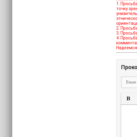
1. Просьба отказат
точку зре
унизитель
этническо
ориентац
2. Просьб
3. Просьб
4. Просьб
коммента
Надеемся 
Прок
П