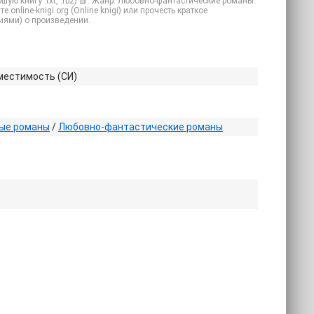
ую книгу .txt, .fb2) 📗. Жанр: Любовно-фантастические романы.
online-knigi.org (Online knigi) или прочесть краткое
иями) о произведении.
местимость (СИ)
ые романы
/
Любовно-фантастические романы