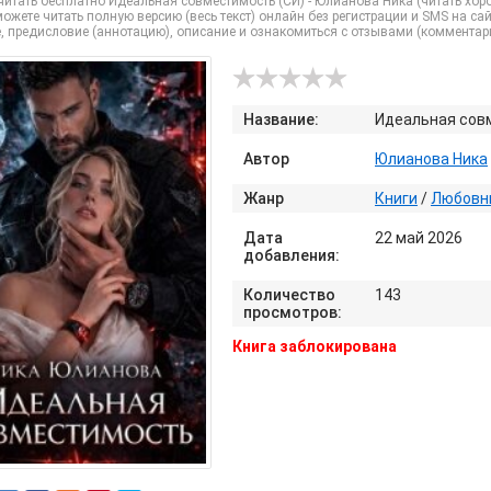
итать бесплатно Идеальная совместимость (СИ) - Юлианова Ника (читать хорош
ожете читать полную версию (весь текст) онлайн без регистрации и SMS на сайте 
, предисловие (аннотацию), описание и ознакомиться с отзывами (комментар
Название:
Идеальная сов
Автор
Юлианова Ника
Жанр
Книги
/
Любовн
Дата
22 май 2026
добавления:
Количество
143
просмотров:
Книга заблокирована