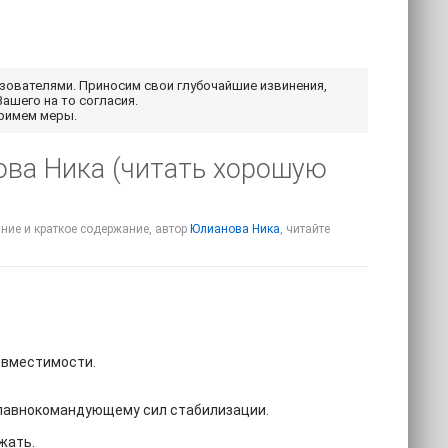
ьзователями. Приносим свои глубочайшие извинения,
Вашего на то согласия.
примем меры.
ова Ника (читать хорошую
сание и краткое содержание, автор
Юлианова Ника
, читайте
совместимости.
главнокомандующему сил стабилизации.
жать.