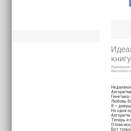
Идеа
книгу
Идеальная с
бесплатно о
Недалёко
Алгоритмы
Генетика 
Любовь бо
Я — девуш
Но одна о
Алгоритм 
Теперь я 
Отказ иск
Вот тольк