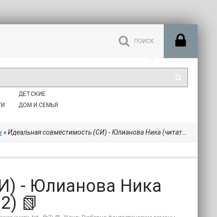
ДЕТСКИЕ
ГИ
ДОМ И СЕМЬЯ
ы
» Идеальная совместимость (СИ) - Юлианова Ника (читать хорошую книгу .txt, .fb2) 📗
И) - Юлианова Ника
2) 📗