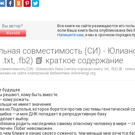
Вы автор?
Все книги на сайте размещаются его пол
если Ваша книга была опубликована без 
Жалоба
Напишите нам
, и мы в срочном порядке 
льная совместимость (СИ) - Юлиан
 .txt, .fb2) 📗 краткое содержание
овместимость (СИ) - Юлианова Ника (читать хорошую книгу .txt, .fb2) 📗 - опи
нлайн на сайте электронной библиотеки online-knigi.org
е будущее.
 решают, кому быть вместе.
— кому рожать.
льше не имеет значения.
ка из Подполья, которое борется против системы генетической 
шибка — и моя ДНК попадает в репродуктивную базу.
делает выбор.
обязана родить наследника самому опасному человеку в мире — 
лючён. Побег невозможен.
о чем ближе я узнаю своего суженого, тем меньше мне хочется бе