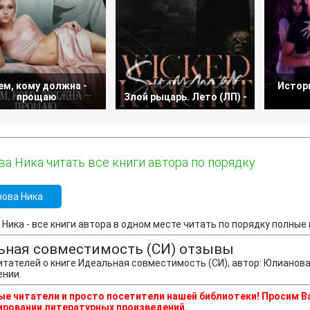
ем, кому должна -
Истор
прощаю
Злой рыцарь. Лето (ЛП) -
а Ника читать все книги автора по порядку
ова Ника
Ника - все книги автора в одном месте читать по порядку полные в
ьная совместимость (СИ) отзывы
тателей о книге Идеальная совместимость (СИ), автор: Юлианова
ении.
е читатели и просто посетители нашей библиотеки! Просим В
ровании литературных произведений.