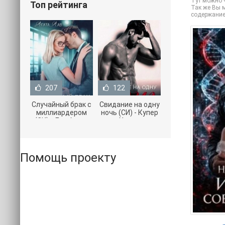
Тут можно ч
Топ рейтинга
Так же Вы м
содержание
207
122
Случайный брак с
Свидание на одну
миллиардером
ночь (СИ) - Купер
(СИ) - Лав Агата
Хелен
(полная версия
(бесплатные
книги TXT) 📗
серии книг .txt) 📗
Помощь проекту