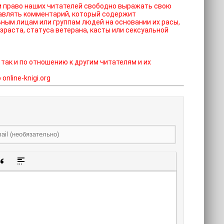
ставлять комментарий, который содержит
ным лицам или группам людей на основании их расы,
зраста, статуса ветерана, касты или сексуальной
 так и по отношению к другим читателям и их
nline-knigi.org
щенную ссылку
 смайлик
авка скрытого текста
Вставка цитаты
Вставка спойлера