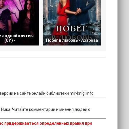
ия одной клятвы
Одержимо
(СИ) -
Побег в любовь - Азарова
ерсии на сайте онлайн библиотеки mir-knigi.info.
 Ника. Читайте комментарии и мнения людей о
ас придерживаться определенных правил при