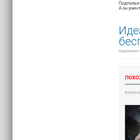
Подполье 
А он унич
Иде
бес
Идеальная с
ПОХО
Книги п