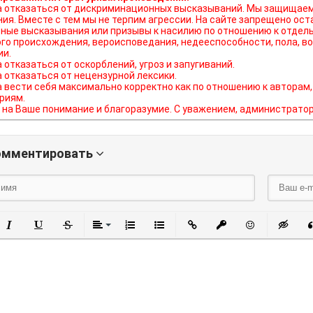
ься от дискриминационных высказываний. Мы защищаем право наших читателей свободно выражать свою
ния. Вместе с тем мы не терпим агрессии. На сайте запрещено о
ные высказывания или призывы к насилию по отношению к отдель
го происхождения, вероисповедания, недееспособности, пола, во
ии.
а отказаться от оскорблений, угроз и запугиваний.
а отказаться от нецензурной лексики.
а вести себя максимально корректно как по отношению к авторам,
риям.
на Ваше понимание и благоразумие. С уважением, администратор o
омментировать
олужирный
Курсив
Подчеркнутый
Зачеркнутый
Выравнивание
Нумерованный список
Маркированный список
Вставить ссылку
Вставить защи
Вставить
Вст