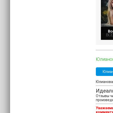
Вс
Юлианов
Юлиан
Юлианова 
Идеал
Отзывы чи
произвед
Уважаемы
комменти