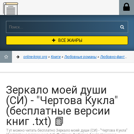
Online-knigi.org
ВСЕ ЖАНРЫ
online-knigi.org
»
Книги
»
Любовные романы
»
Любовно-фантастич
ДОБАВИТЬ
В
Зеркало моей души
ЗАКЛАДКИ
(СИ) - "Чертова Кукла"
(бесплатные версии
книг .txt) 📗
Тут можно читать бесплатно Зеркало моей души (СИ) - "Чертова Кукла"