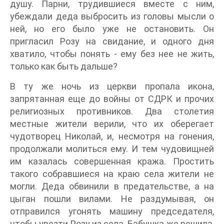
душу. Парни, трудившиеся вместе с ним,
убеждали деда выбросить из головы мысли о
ней, но его было уже не остановить. Он
пригласил Розу на свидание, и одного дня
хватило, чтобы понять - ему без нее не жить,
только как быть дальше?
В ту же ночь из церкви пропала икона,
запрятанная еще до войны от СДРК и прочих
религиозных противников. Два столетия
местные жители верили, что их оберегает
чудотворец Николай, и, несмотря на гонения,
продолжали молиться ему. И тем чудовищней
им казалась совершенная кража. Простить
такого собравшиеся на краю села жители не
могли. Деда обвинили в предательстве, а на
цыган пошли вилами. Не раздумывая, он
отправился угонять машину председателя,
чтобы увезти Розу из села. Бабушка же решила,