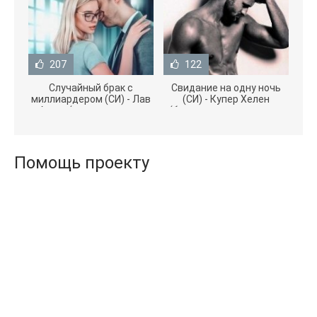
207
122
Случайный брак с
Свидание на одну ночь
миллиардером (СИ) - Лав
(СИ) - Купер Хелен
Агата (полная версия
(бесплатные серии книг
книги TXT) 📗
.txt) 📗
Помощь проекту