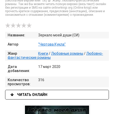
(бесплатные версии книг .txt) 📗. Жанр: Любовно-фантастические
романы. Так же Вы можете читать полную версию (весь текст) онлайн
без регистрации и SMS на сайте online-knigi.org (Online knigi) или
прочесть краткое содержание, предисловие (аннотацию), описание и
ознакомиться с отзывами (комментариями) о произведении.
Название:
Зеркало моей души (СИ)
Автор
"Чертова Кукла"
Жанр
Книги
/
Любовные романы
/
Любовно-
фантастические романы
Дата
17 март 2020
добавления:
Количество
316
просмотров:
ЧИТАТЬ ОНЛАЙН