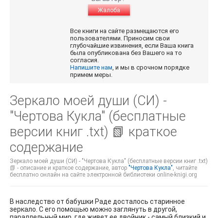
Жалоба
Все книги на сайте размещаются его
пользователями. Приносим свои
глубочайшие извинения, если Ваша книга
была опубликована без Вашего на то
согласия.
Напишите нам
, и мы в срочном порядке
примем меры.
Зеркало моей души (СИ) -
"Чертова Кукла" (бесплатные
версии книг .txt) 📗 краткое
содержание
Зеркало моей души (СИ) - "Чертова Кукла" (бесплатные версии книг .txt)
📗 - описание и краткое содержание, автор
"Чертова Кукла"
, читайте
бесплатно онлайн на сайте электронной библиотеки online-knigi.org
В наследство от бабушки Раде досталось старинное
зеркало. С его помощью можно заглянуть в другой,
параллельный мир, где живет ее двойник - самый близкий и