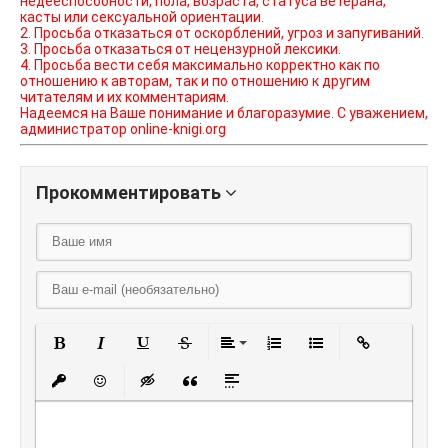
недееспособности, пола, возраста, статуса ветерана,
касты или сексуальной ориентации.
2. Просьба отказаться от оскорблений, угроз и запугиваний.
3. Просьба отказаться от нецензурной лексики.
4. Просьба вести себя максимально корректно как по
отношению к авторам, так и по отношению к другим
читателям и их комментариям.
Надеемся на Ваше понимание и благоразумие. С уважением,
администратор online-knigi.org
Прокомментировать
Полужирный
Курсив
Подчеркнутый
Зачеркнутый
Выравнивание
Нумерованный списо
Маркированный
Вставить
Вставить защищенную ссылку
Вставить смайлик
Вставка скрытого текста
Вставка цитаты
Вставка спойлера