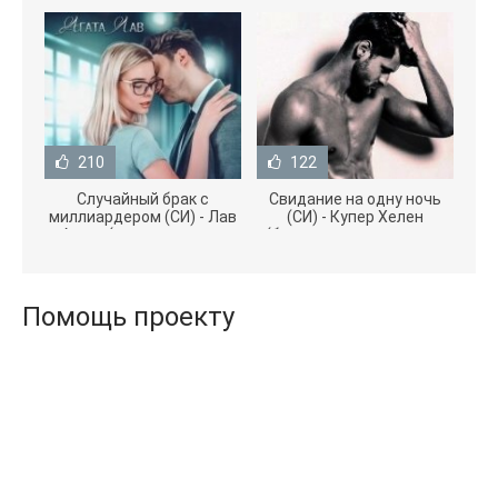
210
122
Случайный брак с
Свидание на одну ночь
миллиардером (СИ) - Лав
(СИ) - Купер Хелен
Агата (полная версия
(бесплатные серии книг
книги TXT) 📗
.txt) 📗
Помощь проекту