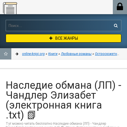
Online-knigi.org
ВСЕ ЖАНРЫ
online-knigi.org
»
Книги
»
Любовные романы
»
Остросюжетные лю
ДОБАВИТЬ
В
Наследие обмана (ЛП) -
ЗАКЛАДКИ
Чандлер Элизабет
(электронная книга
.txt) 📗
Тут можно читать бесплатно Наследие обмана (ЛП) - Чандлер