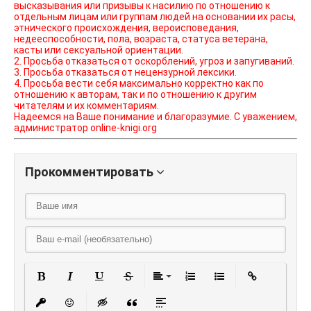
высказывания или призывы к насилию по отношению к
отдельным лицам или группам людей на основании их расы,
этнического происхождения, вероисповедания,
недееспособности, пола, возраста, статуса ветерана,
касты или сексуальной ориентации.
2. Просьба отказаться от оскорблений, угроз и запугиваний.
3. Просьба отказаться от нецензурной лексики.
4. Просьба вести себя максимально корректно как по
отношению к авторам, так и по отношению к другим
читателям и их комментариям.
Надеемся на Ваше понимание и благоразумие. С уважением,
администратор online-knigi.org
Прокомментировать
Полужирный
Курсив
Подчеркнутый
Зачеркнутый
Выравнивание
Нумерованный списо
Маркированный
Вставить