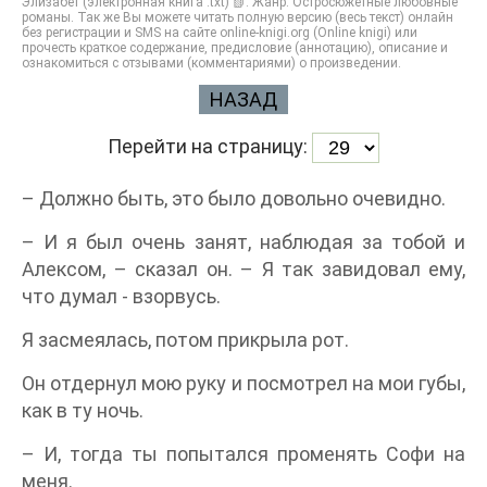
Элизабет (электронная книга .txt) 📗. Жанр: Остросюжетные любовные
романы. Так же Вы можете читать полную версию (весь текст) онлайн
без регистрации и SMS на сайте online-knigi.org (Online knigi) или
прочесть краткое содержание, предисловие (аннотацию), описание и
ознакомиться с отзывами (комментариями) о произведении.
НАЗАД
Перейти на страницу:
– Должно быть, это было довольно очевидно.
– И я был очень занят, наблюдая за тобой и
Алексом, – сказал он. – Я так завидовал ему,
что думал - взорвусь.
Я засмеялась, потом прикрыла рот.
Он отдернул мою руку и посмотрел на мои губы,
как в ту ночь.
– И, тогда ты попытался променять Софи на
меня.