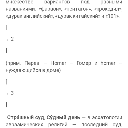
множестве вариантов под разными
названиями: «фараон», «пентагон», «крокодил»,
«дурак английский», «дурак китайский» и «101».
[
←2
]
(прим. Перев. – Homer – Гомер и homer –
нуждающийся в доме)
[
←3
]
Стра́шный суд
,
Су́дный день
— в эсхатологии
авраамических религий — последний суд,