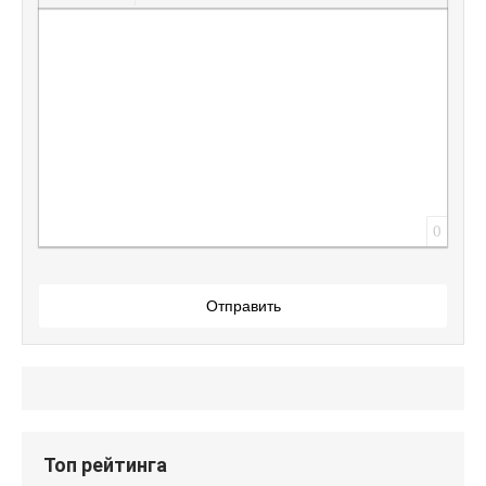
Вставить защищенную ссылку
Вставить смайлик
Вставка скрытого текста
Вставка цитаты
Вставка спойлера
0
Отправить
Топ рейтинга