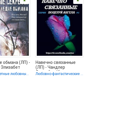
 обмана (ЛП) -
Навечно связанные
 Элизабет
(ЛП) - Чандлер
нная книга
Элизабет (бесплатные
Остросюжетные любовные романы
Любовно-фантастические романы
книги полный формат
.TXT)