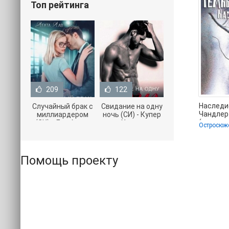
Топ рейтинга
209
122
Наследие
Случайный брак с
Свидание на одну
Чандлер
миллиардером
ночь (СИ) - Купер
(электро
(СИ) - Лав Агата
Хелен
.txt) 📗
(полная версия
(бесплатные
книги TXT) 📗
серии книг .txt) 📗
Помощь проекту