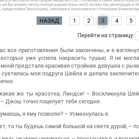
читать бесплатно Мое лучшее лекарство (СИ) - Логинова Ксения (книги полно
 же Вы можете читать полную версию (весь текст) онлайн без регистрации и SMS н
, предисловие (аннотацию), описание и ознакомиться с отзывами (комментар
НАЗАД
1
2
3
4
5
Перейти на страницу:
ас все приготовления были закончены, и я взглянул
 которые уже успела накрасить тушью. Я не могла
мной предстала красивая стройная девушка с рыж
 суетилась моя подруга Шейла и делала заключите
епно.
какая же ты красотка, Линдси! – Воскликнула Шей
 – Джош точно поцелует тебя сегодня.
умаешь, я ему позволю? – Усмехнулась я.
ет, то ты будешь самой большой на свете дурой, – п
я ведь не умею целоваться, – простонала я, и вся мо