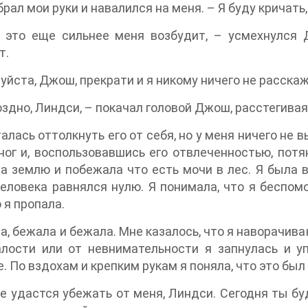
брал мои руки и навалился на меня. – Я буду кричать,
, это еще сильнее меня возбудит, – усмехнулся 
т.
йста, Джош, прекрати и я никому ничего не расскаж
здно, Линдси, – покачал головой Джош, расстегивая
алась оттолкнуть его от себя, но у меня ничего не 
ог и, воспользовавшись его отвлеченностью, потя
а землю и побежала что есть мочи в лес. Я была в
еловека равнялся нулю. Я понимала, что я беспо
о я пропала.
а, бежала и бежала. Мне казалось, что я наворачива
лости или от невнимательности я запнулась и уп
. По вздохам и крепким рукам я поняла, что это бы
е удастся убежать от меня, Линдси. Сегодня ты бу