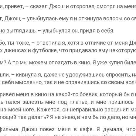
, привет, – сказал Джош и оторопел, смотря на меня
, Джош, – улыбнулась ему я и откинула волосы со св
о выглядишь, – улыбнулся он, придя в себя.
о, ты тоже, – ответила я, хотя в отличие от меня 
 джинсах и футболке, что придавало ему некоторую
? А то мы можем опоздать в кино. Я уже купил билет
шли, – кивнула я, даже не удосужившись спросить, н
я себя мысленно, так и не справившись со своим вол
ивел меня в кино на какой-то боевик, который был 
тался залезть мне под платье, и мне пришлось с
на моей ноге. Кажется, он неправильно расценил мо
ющий так делать? Я не знаю, в чем было дело, но мн
фильма Джош повез меня в кафе. Я думала, что