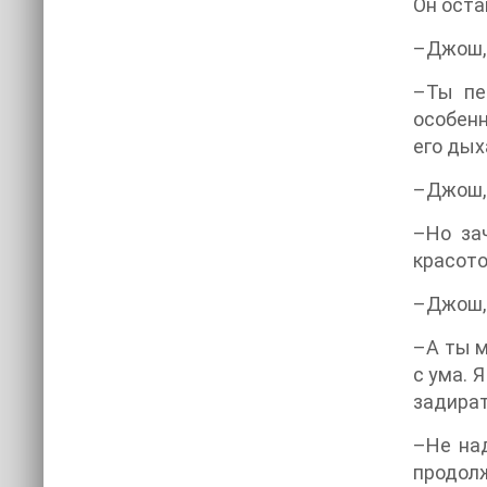
Он оста
–Джош, 
–Ты пе
особенн
его дых
–Джош, 
–Но за
красото
–Джош, 
–А ты м
с ума. 
задират
–Не над
продолж