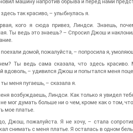
новил машину напротив обрыва и перед нами предс
здесь так красиво, – улыбнулась я.
рвая, кого я сюда привез, Линдси. Знаешь, поч
ая. Ты ведь это знаешь? – Спросил Джош и наклонил
ание.
поехали домой, пожалуйста, – попросила я, умоляющ
чем? Ты ведь сама сказала, что здесь красиво.
й вдоволь, – удивился Джош и попытался меня поцело
ты меня пугаешь, – сказала я.
еня возбуждаешь, Линдси. Как только я увидел тебя
Я не мог думать больше ни о чем, кроме как о том, ч
ь мое платье.
о, Джош, пожалуйста. Я не хочу, – стала сопроти
ал снимать с меня платье. Я осталась в одном бель