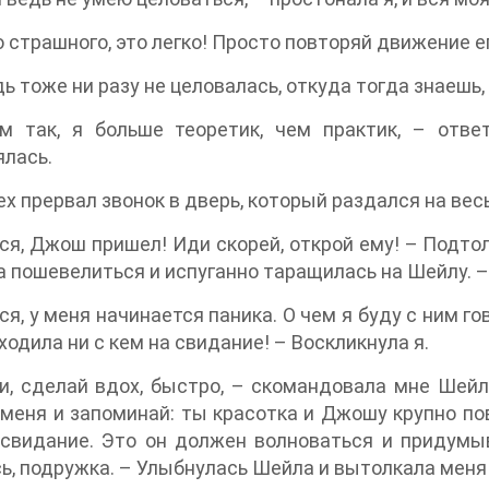
 страшного, это легко! Просто повторяй движение е
ь тоже ни разу не целовалась, откуда тогда знаешь, 
м так, я больше теоретик, чем практик, – отв
лась.
х прервал звонок в дверь, который раздался на вес
я, Джош пришел! Иди скорей, открой ему! – Подтол
а пошевелиться и испуганно таращилась на Шейлу. –
я, у меня начинается паника. О чем я буду с ним го
 ходила ни с кем на свидание! – Воскликнула я.
, сделай вдох, быстро, – скомандовала мне Шейла
меня и запоминай: ты красотка и Джошу крупно пов
свидание. Это он должен волноваться и придумыв
ь, подружка. – Улыбнулась Шейла и вытолкала меня 