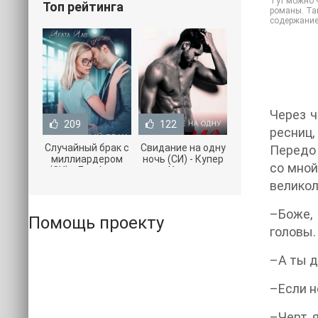
Тут можно 
Топ рейтинга
романы. Так
содержание
Через ч
209
122
ресниц,
Случайный брак с
Свидание на одну
Передо 
миллиардером
ночь (СИ) - Купер
со мной
(СИ) - Лав Агата
Хелен
(полная версия
(бесплатные
великол
книги TXT) 📗
серии книг .txt) 📗
–Боже, 
Помощь проекту
головы.
–А ты д
–Если н
–Черт, 