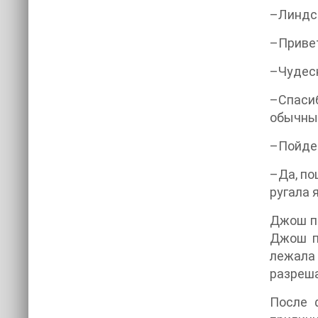
–Линдси
–Привет
–Чудесн
–Спасиб
обычных
–Пойдем
–Да, по
ругала 
Джош пр
Джош пы
лежала 
разреша
После 