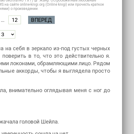
стью бесплатно TXT) 📗. Жанр: Остросюжетные любовные
а сайте online-knigi.org (Online knigi) или прочесть краткое
иями) о произведении.
...
12
ВПЕРЕД
а на себя в зеркало из-под густых черных
 поверить в то, что это действительно я.
ими локонами, обрамляющими лицо. Рядом
льные аккорды, чтобы я выглядела просто
ла, внимательно оглядывая меня с ног до
окачала головой Шейла.
я уверенность сошла на нет.