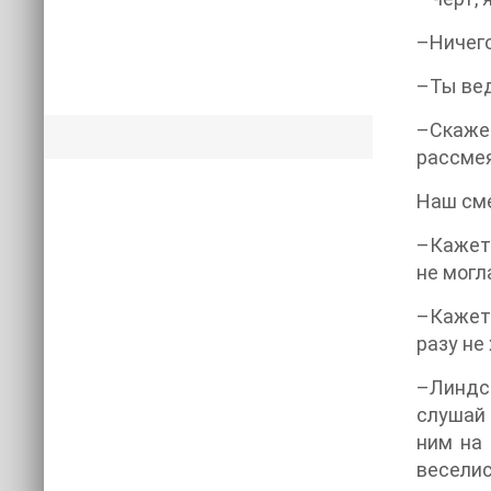
–Ничего
–Ты вед
–Скаже
рассмея
Наш сме
–Кажетс
не могл
–Кажетс
разу не
–Линдси
слушай 
ним на 
веселис