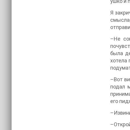
ушко и 
Я закри
смысла,
отправи
–Не со
почувст
была д
хотела 
подумат
–Вот ви
подал м
принима
его пид
–Извини
–Открой