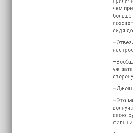
приличн
чем при
больше 
позовет
сидя до
–Отвези
настрое
–Вообще
уж зате
сторону
–Джош я
–Это ме
волнуйс
свою р
фальшив