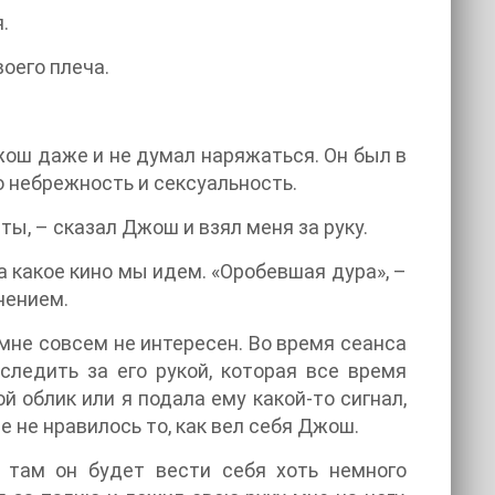
.
оего плеча.
Джош даже и не думал наряжаться. Он был в
 небрежность и сексуальность.
ы, – сказал Джош и взял меня за руку.
а какое кино мы идем. «Оробевшая дура», –
нением.
мне совсем не интересен. Во время сеанса
ледить за его рукой, которая все время
й облик или я подала ему какой-то сигнал,
е не нравилось то, как вел себя Джош.
 там он будет вести себя хоть немного