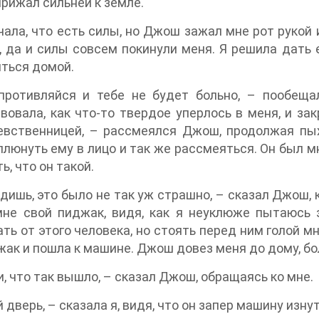
прижал сильней к земле.
чала, что есть силы, но Джош зажал мне рот рукой 
 да и силы совсем покинули меня. Я решила дать е
ться домой.
противляйся и тебе не будет больно, – пообещ
вовала, как что-то твердое уперлось в меня, и зак
евственницей, – рассмеялся Джош, продолжая пы
плюнуть ему в лицо и так же рассмеяться. Он был м
ь, что он такой.
дишь, это было не так уж страшно, – сказал Джош, к
не свой пиджак, видя, как я неуклюже пытаюсь з
ть от этого человека, но стоять перед ним голой м
жак и пошла к машине. Джош довез меня до дому, бо
, что так вышло, – сказал Джош, обращаясь ко мне.
 дверь, – сказала я, видя, что он запер машину изнут