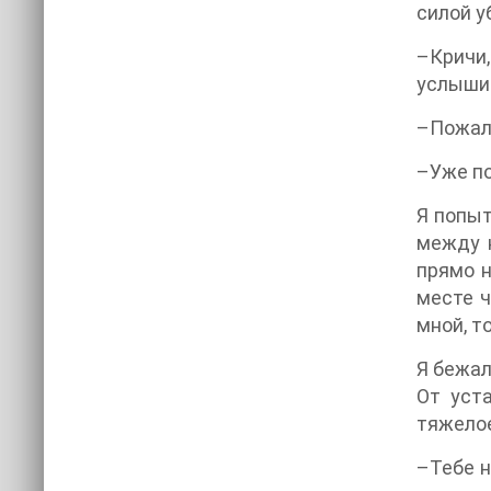
силой у
–Кричи
услыши
–Пожалу
–Уже по
Я попыт
между н
прямо н
месте ч
мной, т
Я бежал
От уста
тяжелое
–Тебе н