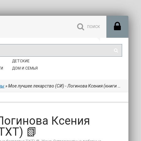
ДЕТСКИЕ
ГИ
ДОМ И СЕМЬЯ
ны
» Мое лучшее лекарство (СИ) - Логинова Ксения (книги полностью бесплатно TXT) 📗
 Логинова Ксения
TXT) 📗