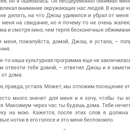
ей, но я ошибалась. Он бесцеремонно обнимал меня
влекал внимание окружающих нас людей. В конце ко
не делать, на что Джош удивился и убрал от меня 
 меня на свидание, но я почему-то не очень жалею
ма и смотря кино, чем терпя бесконечные обжиман
 меня, пожалуйста, домой, Джош, я устала, – поп
ния.
-то наша культурная программа еще не закончилась
м отвезти тебя домой, – ответил Джош и я замети
 от дома.
, правда, устала. Может, мы отложим посещение это
сто много значит для меня и я хочу, чтобы ты ег
я. Максимум через час ты будешь дома. Тебе нечег
уку на мою. Кажется, после этих слов я должна
ые нотки в его голосе и это меня беспокоило.