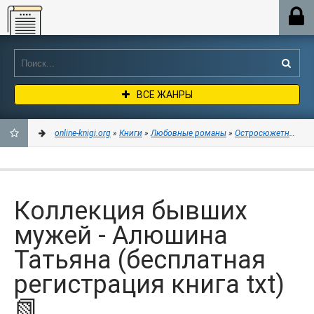
Online-knigi.org
ВСЕ ЖАНРЫ
online-knigi.org
»
Книги
»
Любовные романы
»
Остросюжетные лю
ДОБАВИТЬ
В
Коллекция бывших
ЗАКЛАДКИ
мужей - Алюшина
Татьяна (бесплатная
регистрация книга txt)
📗