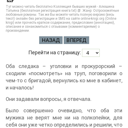
Тут можно читать бесплатно Коллекция бывших мужей - Алюшина
Татьяна (бесплатная регистрация книга txt) 📗. Жанр: Остросюжетные
любовные романы. Так же Вы можете читать полную версию (весь
текст) онлайн без регистрации и SMS на сайте online-knigi.org (Online
knigi) или прочесть краткое содержание, предисловие (аннотацию),
описание и ознакомиться с отзывами (комментариями) о
произведении.
НАЗАД
ВПЕРЕД
Перейти на страницу:
Оба следака – уголовки и прокурорский –
сходили «посмотреть» на труп, поговорили о
чем-то с бригадой, вернулись ко мне в кабинет,
и началось!
Они задавали вопросы, я отвечала.
Было совершенно очевидно, что оба эти
мужика не верят мне ни на полкопейки, для
себя они уже четко определились и решили, что