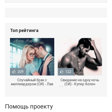
Топ рейтинга
209
122
Случайный брак с
Свидание на одну ночь
миллиардером (СИ) - Лав
(СИ) - Купер Хелен
Агата (полная версия
(бесплатные серии книг
книги TXT) 📗
.txt) 📗
Помощь проекту