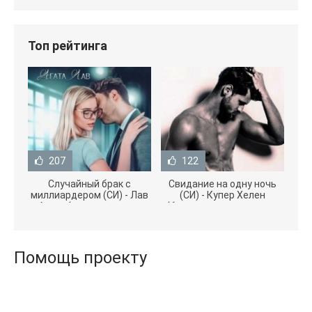
Топ рейтинга
207
122
Случайный брак с
Свидание на одну ночь
миллиардером (СИ) - Лав
(СИ) - Купер Хелен
Агата (полная версия
(бесплатные серии книг
книги TXT) 📗
.txt) 📗
Помощь проекту