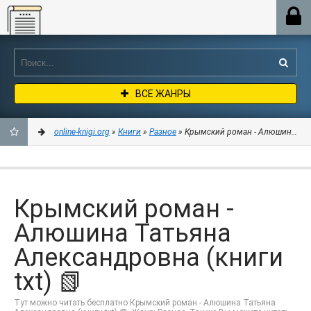
Online-knigi.org
ВСЕ ЖАНРЫ
online-knigi.org
»
Книги
»
Разное
» Крымский роман - Алюшина Тать
ДОБАВИТЬ
В
Крымский роман -
ЗАКЛАДКИ
Алюшина Татьяна
Александровна (книги
txt) 📗
Тут можно читать бесплатно Крымский роман - Алюшина Татьяна