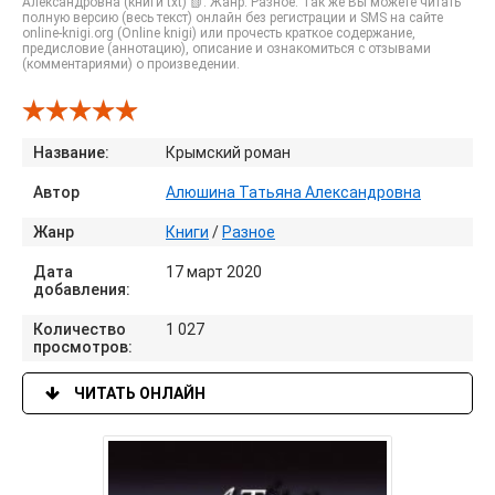
Александровна (книги txt) 📗. Жанр: Разное. Так же Вы можете читать
полную версию (весь текст) онлайн без регистрации и SMS на сайте
online-knigi.org (Online knigi) или прочесть краткое содержание,
предисловие (аннотацию), описание и ознакомиться с отзывами
(комментариями) о произведении.
Название:
Крымский роман
Автор
Алюшина Татьяна Александровна
Жанр
Книги
/
Разное
Дата
17 март 2020
добавления:
Количество
1 027
просмотров:
ЧИТАТЬ ОНЛАЙН