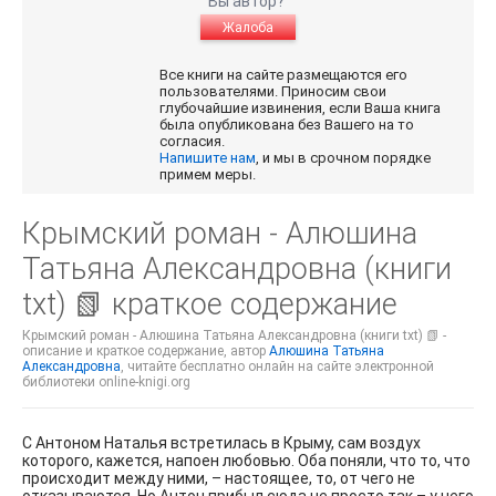
Вы автор?
Жалоба
Все книги на сайте размещаются его
пользователями. Приносим свои
глубочайшие извинения, если Ваша книга
была опубликована без Вашего на то
согласия.
Напишите нам
, и мы в срочном порядке
примем меры.
Крымский роман - Алюшина
Татьяна Александровна (книги
txt) 📗 краткое содержание
Крымский роман - Алюшина Татьяна Александровна (книги txt) 📗 -
описание и краткое содержание, автор
Алюшина Татьяна
Александровна
, читайте бесплатно онлайн на сайте электронной
библиотеки online-knigi.org
С Антоном Наталья встретилась в Крыму, сам воздух
которого, кажется, напоен любовью. Оба поняли, что то, что
происходит между ними, – настоящее, то, от чего не