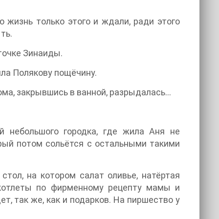
ю жизнь только этого и ждали, ради этого
ть.
фточке Зинаиды.
пила Полякову пощёчину.
ома, закрывшись в ванной, разрыдалась…
й небольшого городка, где жила Аня не
рый потом сольётся с остальными такими
стол, на котором салат оливье, натёртая
- котлеты по фирменному рецепту мамы и
ет, так же, как и подарков. На пиршество у