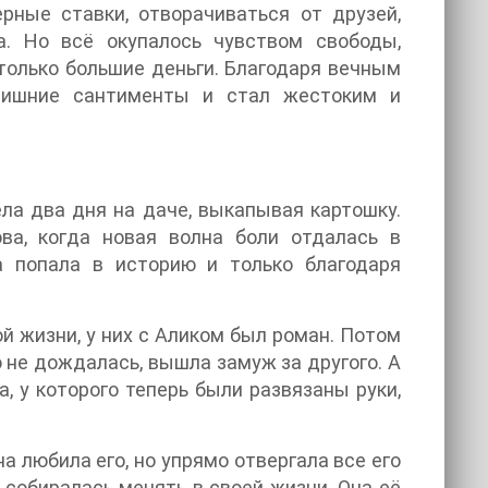
рные ставки, отворачиваться от друзей,
ра. Но всё окупалось чувством свободы,
 только большие деньги. Благодаря вечным
 лишние сантименты и стал жестоким и
ела два дня на даче, выкапывая картошку.
ова, когда новая волна боли отдалась в
а попала в историю и только благодаря
ой жизни, у них с Аликом был роман. Потом
о не дождалась, вышла замуж за другого. А
, у которого теперь были развязаны руки,
а любила его, но упрямо отвергала все его
 собиралась менять в своей жизни. Она её