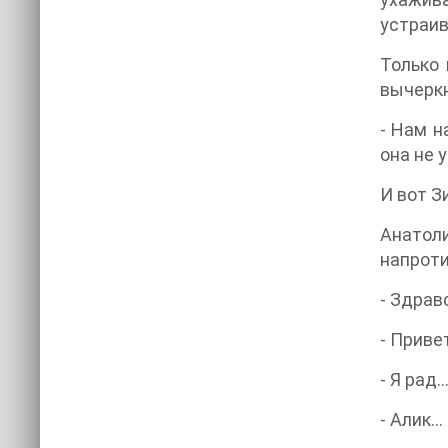
устраив
Только 
вычеркн
- Нам н
она не 
И вот З
Анатоли
напроти
- Здрав
- Привет
- Я рад
- Алик…