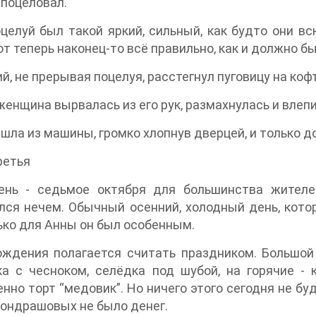
 поцеловал.
целуй был такой яркий, сильный, как будто они вс
от теперь наконец-то всё правильно, как и должно бы
й, не прерывая поцелуя, расстегнул пуговицу на ко
- женщина вырвалась из его рук, размахнулась и вле
шла из машины, громко хлопнув дверцей, и только д
ретья
ень - седьмое октября для большинства жителе
ся нечем. Обычный осенний, холодный день, кото
ько для Анны он был особенным.
ждения полагается считать праздником. Большой 
ка с чесноком, селёдка под шубой, на горячие 
нно торт “медовик”. Но ничего этого сегодня не буд
ондрашовых не было денег.