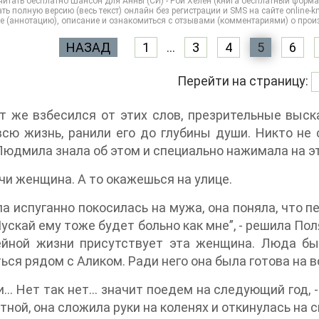
итать бесплатно Шансон для Анны (СИ) - Рой Хелен (книга бесплатный форма
ть полную версию (весь текст) онлайн без регистрации и SMS на сайте online-kni
е (аннотацию), описание и ознакомиться с отзывами (комментариями) о прои
НАЗАД
1
...
3
4
5
6
Перейти на страницу:
т же взбесился от этих слов, презрительные выс
сю жизнь, ранили его до глубины души. Никто не 
Людмила знала об этом и специально нажимала на эт
чи женщина. А то окажешься на улице.
 испуганно покосилась на мужа, она поняла, что пер
Пускай ему тоже будет больно как мне”, - решила Пол
ейной жизни присутствует эта женщина. Люда бы
ься рядом с Аликом. Ради него она была готова на в
и… Нет так нет… значит поедем на следующий год, 
тной, она сложила руки на коленях и откинулась на 