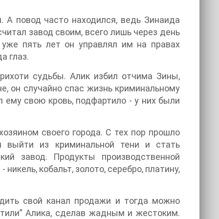
й. А повод часто находился, ведь Зинаида
читал завод своим, всего лишь через день
 уже пять лет он управлял им на правах
а глаз.
прихоти судьбы. Алик избил отчима Зины,
не, он случайно спас жизнь криминальному
 ему свою кровь, подфартило - у них были
озяином своего города. С тех пор прошло
л выйти из криминальной тени и стать
кий завод. Продукты производственной
икель, кобальт, золото, серебро, платину,
адить свой канал продажи и тогда можно
ртили” Алика, сделав жадным и жестоким.