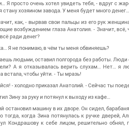
и… Я просто очень хотел увидеть тебя, - вдруг с жа
я стану хозяином завода. У меня будет много денег
значит, как, - вырвав свои пальцы из его рук женщи
щие возбуждением глаза Анатолия. - Значит, всё, 
 всё ради денег?
ка… Я не понимаю, в чём ты меня обвиняешь?
раешь людьми, оставил полгорода без работы. Люди 
ели? А я отказывалась верить слухам… Нет… я люб
 встала, чтобы уйти. - Ты мразь!
ойся! - холодно приказал Анатолий. - Сейчас ты пое
тил Зину за руку и потянул к выходу из кафе…
й остановил машину в их дворе. Он сидел, барабаня
о тогда, когда Зина потянулась к ручке дверей, Ал
ул Кондрашову к себе лицом, решительно обнял, п