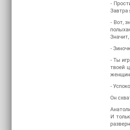
- Прост
Завтра 
- Вот, 
полыхаю
Значит,
- Зиноч
- Ты иг
твоей ц
женщина
- Успок
Он схва
Анатоли
И тольк
разверн