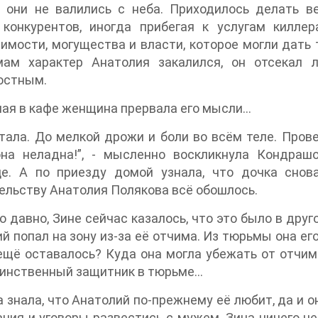
 они не валились с неба. Приходилось делать ве
 конкурентов, иногда прибегая к услугам килле
имости, могущества и власти, которое могли дать
мам характер Анатолия закалился, он отсекал
остным.
ая в кафе женщина прервала его мысли…
тала. До мелкой дрожи и боли во всём теле. Пров
она неладна!”, - мысленно воскликнула Кондраш
це. А по приезду домой узнала, что дочка снов
льству Анатолия Полякова всё обошлось.
о давно, Зине сейчас казалось, что это было в друг
й попал на зону из-за её отчима. Из тюрьмы она ег
ещё оставалось? Куда она могла убежать от отчима
динственный защитник в тюрьме…
 знала, что Анатолий по-прежнему её любит, да и он
ния и уговоры развестись с мужем. Зина ничего не