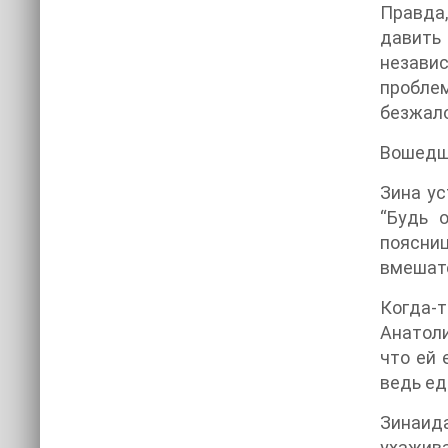
Правда,
давить
независ
пробле
безжал
Вошедш
Зина ус
“Будь 
поясни
вмешате
Когда-т
Анатоли
что ей 
ведь е
Зинаида
ухажива