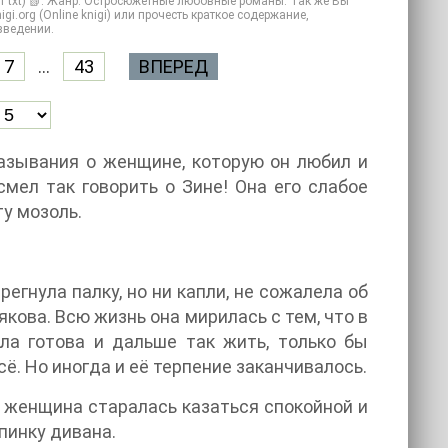
т txt) 📗. Жанр: Остросюжетные любовные романы. Так же Вы
gi.org (Online knigi) или прочесть краткое содержание,
зведении.
7
...
43
ВПЕРЕД
казывания о женщине, которую он любил и
смел так говорить о Зине! Она его слабое
у мозоль.
егнула палку, но ни капли, не сожалела об
якова. Всю жизнь она мирилась с тем, что в
ла готова и дальше так жить, только бы
сё. Но иногда и её терпение заканчивалось.
- женщина старалась казаться спокойной и
спинку дивана.