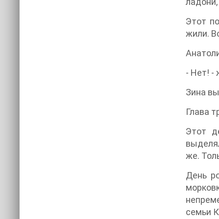
ладони,
Этот по
жили. В
Анатоли
- Нет! 
Зина вы
Глава т
Этот д
выделял
же. Тол
День ро
морков
непреме
семьи К