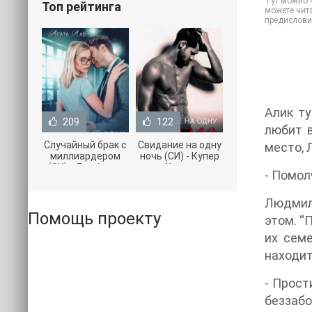
Тут можно ч
Топ рейтинга
можете чита
предислови
Алик ту
209
122
любит в
Случайный брак с
Свидание на одну
место, 
миллиардером
ночь (СИ) - Купер
(СИ) - Лав Агата
Хелен
- Помол
(полная версия
(бесплатные
книги TXT) 📗
серии книг .txt) 📗
Людмила
Помощь проекту
этом. “
их сем
находит
- Прост
беззабо