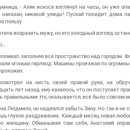
 умница, - Алик искоса взглянул на часы, он уже оп
 наказан, никакой улицы! Пускай посидит дома па
на пользу.
тела возразить мужу, но его холодный взгляд остан
о…
оливал, заполняя всё пространство над городом. Ф
али огоньки гирлянд. Машины проезжая по огромны
прохожих.
осмотрел на кисть своей правой руки, на обру
цать лет назад ему казалось, что он поступает пра
ь правильными. Но, оказывается, всё было совсем и
на Людмиле, он надеялся забыть Зину. Но так и не 
ишь глухое раздражение. Каждый месяц новая любовн
ю женщину. Обманывая сам себя, Анатолий опра