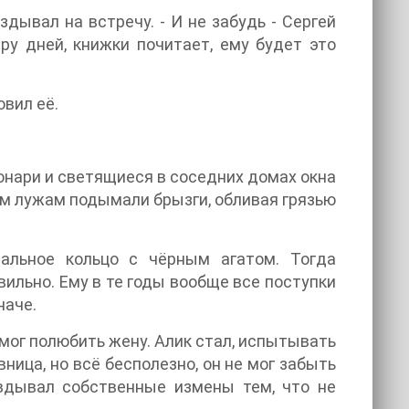
аздывал на встречу. - И не забудь - Сергей
ру дней, книжки почитает, ему будет это
овил её.
онари и светящиеся в соседних домах окна
м лужам подымали брызги, обливая грязью
чальное кольцо с чёрным агатом. Тогда
вильно. Ему в те годы вообще все поступки
наче.
смог полюбить жену. Алик стал, испытывать
ица, но всё бесполезно, он не мог забыть
вдывал собственные измены тем, что не