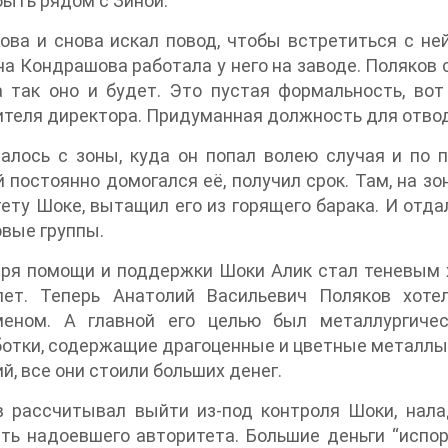
ыть рядом с Зиной.
ова и снова искал повод, чтобы встретиться с не
а Кондрашова работала у него на заводе. Поляков с
 так оно и будет. Это пустая формальность, вот
теля директора. Придуманная должность для отвод
алось с зоны, куда он попал волею случая и по 
 постоянно домогался её, получил срок. Там, на зо
ету Шоке, вытащил его из горящего барака. И отдал
вые группы.
ря помощи и поддержки Шоки Алик стал теневым х
лет. Теперь Анатолий Васильевич Поляков хоте
меном. А главной его целью был металлургичес
отки, содержащие драгоценные и цветные металлы - н
й, все они стоили больших денег.
в рассчитывал выйти из-под контроля Шоки, нал
ть надоевшего авторитета. Большие деньги “испо