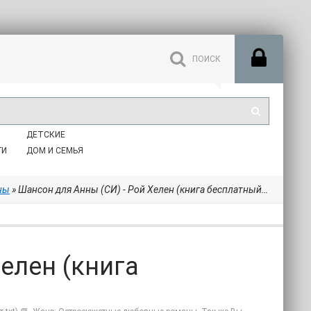
ДЕТСКИЕ
ГИ
ДОМ И СЕМЬЯ
ны
» Шансон для Анны (СИ) - Рой Хелен (книга бесплатный формат txt) 📗
елен (книга