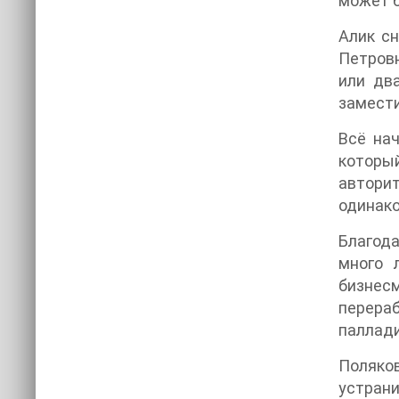
может б
Алик сн
Петровн
или два
замести
Всё нач
который
авторит
одинако
Благода
много 
бизнес
перераб
паллади
Поляко
устрани