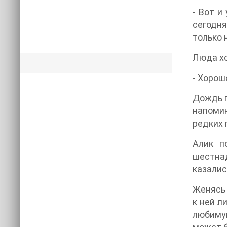
- Вот и
сегодня
только 
Люда хо
- Хорош
Дождь п
напомин
редких 
Алик п
шестнад
казалис
Женясь 
к ней л
любиму