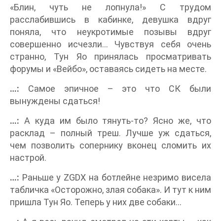
«Блин, чуть не лопнула!» С трудом
расслабившись в кабинке, девушка вдруг
поняла, что неукротимые позывы вдруг
совершенно исчезли… Чувствуя себя очень
странно, Тун Яо принялась просматривать
форумы и «Вейбо», оставаясь сидеть на месте.
…:
Самое эпичное – это что СК были
вынуждены сдаться!
…:
А куда им было тянуть-то? Ясно же, что
расклад – полный треш. Лучше уж сдаться,
чем позволить сопернику вконец сломить их
настрой.
…:
Раньше у ZGDX на ботлейне незримо висела
табличка «Осторожно, злая собака». И тут к ним
пришла Тун Яо. Теперь у них две собаки…