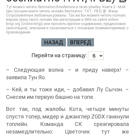
Тут можно читать бесплатно Влюбиться в твою улыбку. Книга 2 - Мэй
Цин (лучшие книги читать онлайн бесплатно .TXT, .FB2) 📗. Жанр:
Остросюжетные любовные романы. Так же Вы можете читать полную
версию (весь текст) онлайн без регистрации и SMS на сайте online-
knigi.org (Online knigi) или прочесть краткое содержание, предисловие
(аннотацию), описание и ознакомиться с отзывами (комментариями) о
произведении.
НАЗАД
ВПЕРЕД
Перейти на страницу:
– Следующая волна – и приду наверх! –
заявила Тун Яо.
– Кей, и ты тоже иди, – добавил Лу Сычэн. –
Снесем им первую башню на топе.
Вот так, под жалобы Кота, четыре минуты
спустя топер, мидер и джанглер ZGDX ганкнули
топлейн. Команда СК среагировала
незамедлительно: Цветочек тут же