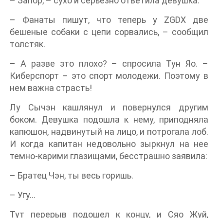
– Запор, – сухо и серьезно ответила девушка.
– Фанаты пишут, что теперь у ZGDX две
бешеные собаки с цепи сорвались, – сообщил
толстяк.
– А разве это плохо? – спросила Тун Яо. –
Киберспорт – это спорт молодежи. Поэтому в
нем важна страсть!
Лу Сычэн кашлянул и повернулся другим
боком. Девушка подошла к нему, приподняла
капюшон, надвинутый на лицо, и потрогала лоб.
И когда капитан недовольно зыркнул на нее
темно-карими глазищами, бесстрашно заявила:
– Братец Чэн, ты весь горишь.
– Угу…
Тут перерыв подошел к концу, и Сяо Жуй,