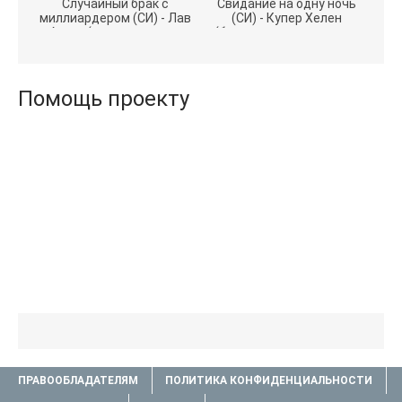
Случайный брак с
Свидание на одну ночь
миллиардером (СИ) - Лав
(СИ) - Купер Хелен
Агата (полная версия
(бесплатные серии книг
книги TXT) 📗
.txt) 📗
Помощь проекту
ПРАВООБЛАДАТЕЛЯМ
ПОЛИТИКА КОНФИДЕНЦИАЛЬНОСТИ