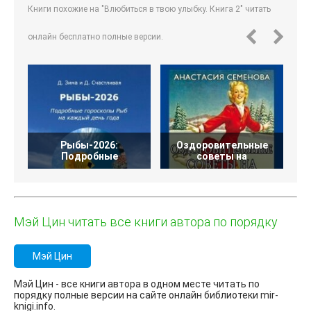
Книги похожие на "Влюбиться в твою улыбку. Книга 2" читать
онлайн бесплатно полные версии.
Рыбы-2026:
Оздоровительные
Вор
Подробные
советы на
Мэй Цин читать все книги автора по порядку
Мэй Цин
Мэй Цин - все книги автора в одном месте читать по
порядку полные версии на сайте онлайн библиотеки mir-
knigi.info.