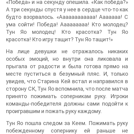
«Победа» и на секунду опешила. «Как победа?»
А три секунды спустя у нее в сердце что-то как
будто взорвалось. «Аааааааааааа! Ааааааа! С
ума сойти! Победа! Ааааааааа! Кто молодец?
Тун Яо молодец! Кто красотка? Тун Яо
красотка! Кто игру тащит? Тун Яо тащит!»
На лице девушки не отражалось никаких
особых эмоций, но внутри она ликовала и
прыгала от радости и была готова прямо на
месте пуститься в безумный пляс. И, только
увидев, что Старина Кей встал и направился в
сторону СК, Тун Яо вспомнила, что после матча
принято пожимать соперникам руку. Игроки
команды-победителя должны сами подойти к
проигравшим и пожать руку каждому.
Тун Яо пошла следом за Кеем. Пожимать руку
побежденному сопернику ей раньше не