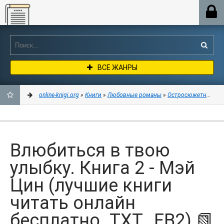
Online-knigi.org
ВСЕ ЖАНРЫ
online-knigi.org
»
Книги
»
Любовные романы
»
Остросюжетные лю
ДОБАВИТЬ
В
Влюбиться в твою
ЗАКЛАДКИ
улыбку. Книга 2 - Мэй
Цин (лучшие книги
читать онлайн
бесплатно .TXT, .FB2) 📗