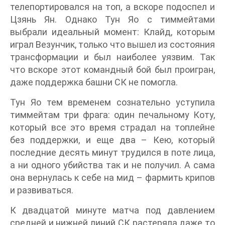
телепортировался на топ, а вскоре подоспел и
Цзянь Ян. Однако Тун Яо с тиммейтами
выбрали идеальный момент: Клайд, которым
играл Везунчик, только что вышел из состояния
трансформации и был наиболее уязвим. Так
что вскоре этот командный бой был проигран,
даже поддержка башни СК не помогла.
Тун Яо тем временем сознательно уступила
тиммейтам три фрага: один печальному Коту,
который все это время страдал на топлейне
без поддержки, и еще два – Кею, который
последние десять минут трудился в поте лица,
а ни одного убийства так и не получил. А сама
она вернулась к себе на мид – фармить крипов
и развиваться.
К двадцатой минуте матча под давлением
средней и нижней линий СК растеряла даже то