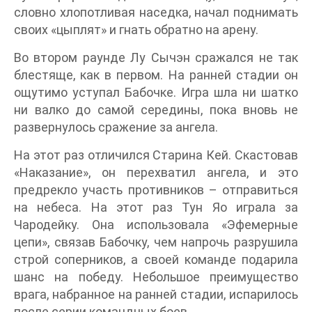
словно хлопотливая наседка, начал поднимать
своих «цыплят» и гнать обратно на арену.
Во втором раунде Лу Сычэн сражался не так
блестяще, как в первом. На ранней стадии он
ощутимо уступал Бабочке. Игра шла ни шатко
ни валко до самой середины, пока вновь не
развернулось сражение за ангела.
На этот раз отличился Старина Кей. Скастовав
«Наказание», он перехватил ангела, и это
предрекло участь противников – отправиться
на небеса. На этот раз Тун Яо играла за
Чародейку. Она использовала «Эфемерные
цепи», связав Бабочку, чем напрочь разрушила
строй соперников, а своей команде подарила
шанс на победу. Небольшое преимущество
врага, набранное на ранней стадии, испарилось
после серии командных боев.