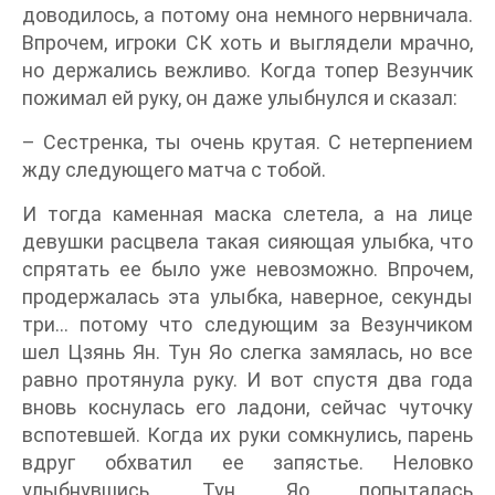
доводилось, а потому она немного нервничала.
Впрочем, игроки СК хоть и выглядели мрачно,
но держались вежливо. Когда топер Везунчик
пожимал ей руку, он даже улыбнулся и сказал:
– Сестренка, ты очень крутая. С нетерпением
жду следующего матча с тобой.
И тогда каменная маска слетела, а на лице
девушки расцвела такая сияющая улыбка, что
спрятать ее было уже невозможно. Впрочем,
продержалась эта улыбка, наверное, секунды
три… потому что следующим за Везунчиком
шел Цзянь Ян. Тун Яо слегка замялась, но все
равно протянула руку. И вот спустя два года
вновь коснулась его ладони, сейчас чуточку
вспотевшей. Когда их руки сомкнулись, парень
вдруг обхватил ее запястье. Неловко
улыбнувшись, Тун Яо попыталась