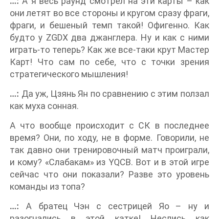
…:
А я весь раунд смотрел на эти карты – как
они летят во все стороны и кругом сразу фраги,
фраги, и бешеный темп такой! Офигенно. Как
будто у ZGDX два джанглера. Ну и как с ними
играть-то теперь? Как же все-таки крут Мастер
Карт! Что сам по себе, что с точки зрения
стратегического мышления!
…:
Да уж, Цзянь Ян по сравнению с этим ползал
как муха сонная.
А что вообще происходит с СК в последнее
время? Они, по ходу, не в форме. Говорили, не
так давно они тренировочный матч проиграли,
и кому? «Слабакам» из YQCB. Вот и в этой игре
сейчас что они показали? Разве это уровень
команды из топа?
…:
А братец Чэн с сестрицей Яо – ну и
разогнались в этой катке! Неслись как