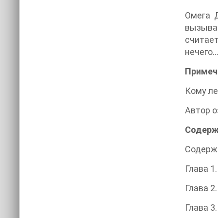
Омега Д
вызывае
считает
нечего..
Примеч
Кому ле
Автор о
Содерж
Содерж
Глава 1
Глава 2
Глава 3