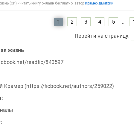
знь (СИ) - читать книгу онлайн бесплатно, автор
Крамер Дмитрий
1
2
3
4
5
...
Перейти на страницу:
ая жизнь
ficbook.net/readfic/840597
 Крамер (https://ficbook.net/authors/259022)
:
налы
: