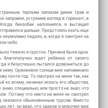
 странным терпким запахом диких трав и
 заправке, устремив взгляд в горизонт, в
 Когда бензобак наполнился, я вытащил
, отправился дальше. Предстояло ехать еще
 неумолимо падало, и, когда я смотрел на
вое небо.
 было тяжело и грустно. Причина была одна:
ь благополучно ждет ребенка от своего
огда я безуспешно пытался дозвониться до
 к нему. Оранжевое солнце мне напоминало
ову почти год. То смотрел на меня так, как
ый ко всему, начинал искать его общества,
знаю, специально, или просто не знал, что
ыли. Потому что никто на меня не смотрел
льд оказался обыкновенным трусом. Вместо
ько лет, он врал, что одинок и морочил мне