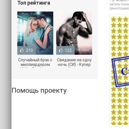
Тут можно ч
Топ рейтинга
читать полн
(аннотацию
210
122
Случайный брак с
Свидание на одну
миллиардером
ночь (СИ) - Купер
(СИ) - Лав Агата
Хелен
(полная версия
(бесплатные
книги TXT) 📗
серии книг .txt) 📗
Помощь проекту