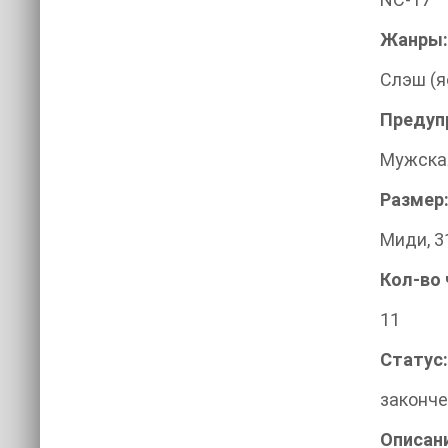
Жанры:
Слэш (я
Предуп
Мужска
Размер
Миди, 3
Кол-во 
11
Статус:
законч
Описан