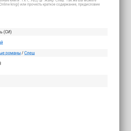
лные книги .TXT, .FB2) 📗. Жанр: Слеш. Так же Вы можете
(Online knigi) или прочесть краткое содержание, предисловие
ь (СИ)
ий
ые романы
/
Слеш
3