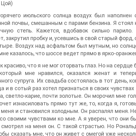
 Цой)
горячего июльского солнца воздух был наполнен
ой почвы, смешанным с парами бензина. Я стоял на
ечную степь. Кажется, вдобавок сильно парило.
т, закрутил пробку и, усевшись в свой старый форд
тыре. Воздух над асфальтом был мутным, но солнце
 мне казалось, что шоссе ведет прямо в ярко-оранже
к красиво, что я не мог оторвать глаз. Но на сердце
 который мне нравился, оказался женат и тепер
ного супруга. Их свадьба состоялась в тот день, к
а и в сотый раз хотел признаться в своих чувствах
за, светло-карие, почти золотые. Он морочил мне гол
очет изнасиловать прямо тут же, то, когда я, готов
 меня и становился холодным. Он распалял меня. Не 
со своими чувствами ко мне. А я уверен, что они б
к смотрел на меня он. С такой страстью. Но Рона
тобы сказать мне, что он живет с омегой уже нескол