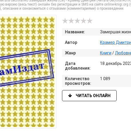
итать бесплатно Замершая жизнь (СИ) - Крамер Дмитрий (читать бесплатно по
ую версию (весь текст) онлайн без регистрации и SMS на сайте online-knigi.org 
), описание и ознакомиться с отзывами (комментариями) о произведении.
Название:
Замершая жизн
Автор
Крамер Дмитр
Жанр
Книги
/
Любовн
Дата
18 декабрь 202
добавления:
Количество
1 089
просмотров:
ЧИТАТЬ ОНЛАЙН