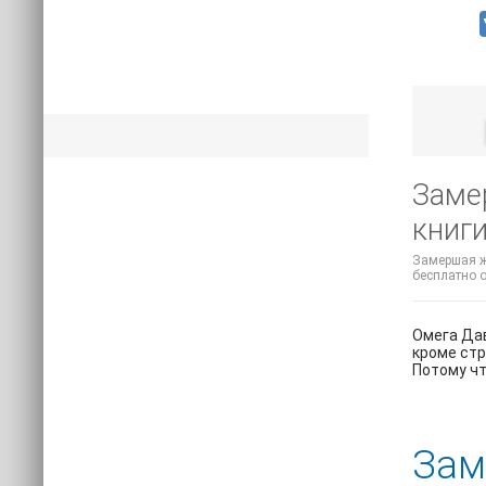
Заме
книги
Замершая жи
бесплатно о
Омега Дав
кроме стр
Потому чт
Зам