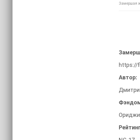
Замершая жи
Замерш
https://
Автор:
Дмитрий
Фэндом
Ориджи
Рейтинг
NC-17