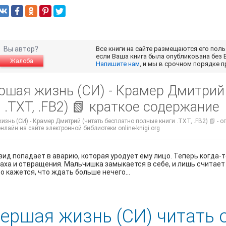
Вы автор?
Все книги на сайте размещаются его пол
если Ваша книга была опубликована без 
Жалоба
Напишите нам
, и мы в срочном порядке 
ршая жизнь (СИ) - Крамер Дмитрий
 .TXT, .FB2) 📗 краткое содержание
знь (СИ) - Крамер Дмитрий (читать бесплатно полные книги .TXT, .FB2) 📗 - 
нлайн на сайте электронной библиотеки online-knigi.org
ид попадает в аварию, которая уродует ему лицо. Теперь когда-
аха и отвращения. Мальчишка замыкается в себе, и лишь считает 
о кажется, что ждать больше нечего...
ершая жизнь (СИ) читать 