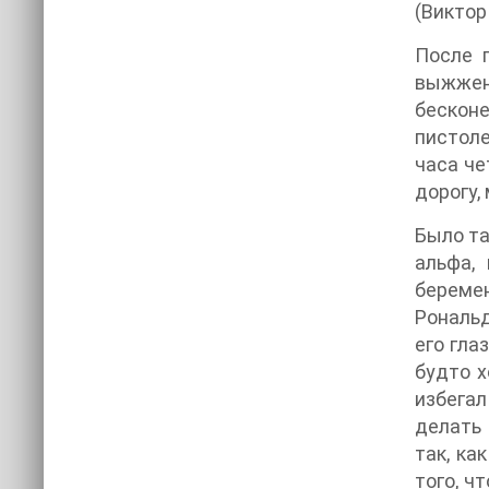
(Виктор
После 
выжженн
бескон
пистоле
часа че
дорогу,
Было та
альфа,
беремен
Рональд
его гла
будто х
избегал
делать 
так, ка
того, ч