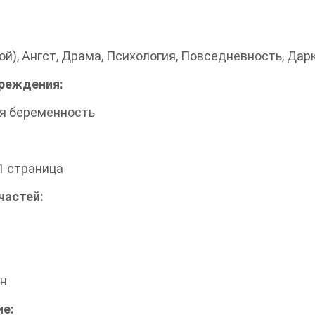
ой), Ангст, Драма, Психология, Повседневность, Дарк
реждения:
я беременность
:
1 страница
частей:
ен
ие: