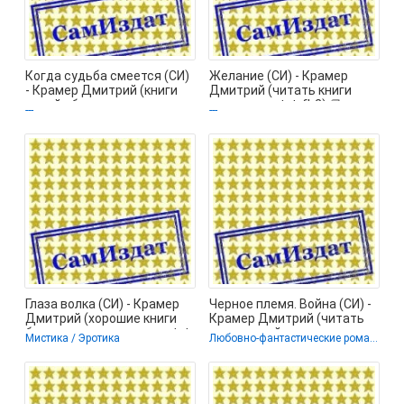
Когда судьба смеется (СИ)
Желание (СИ) - Крамер
- Крамер Дмитрий (книги
Дмитрий (читать книги
онлайн бесплатно серия
полностью txt, fb2) 📗
---
---
TXT,
Глаза волка (СИ) - Крамер
Черное племя. Война (СИ) -
Дмитрий (хорошие книги
Крамер Дмитрий (читать
бесплатные полностью txt,
книги онлайн регистрации
Мистика / Эротика
Любовно-фантастические романы / Мистика / Эротика
fb2)
txt,