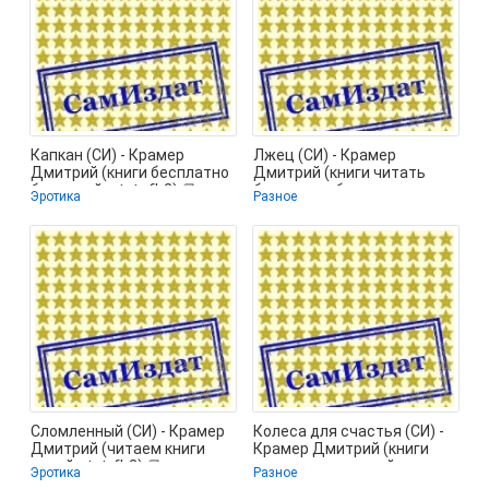
Капкан (СИ) - Крамер
Лжец (СИ) - Крамер
Дмитрий (книги бесплатно
Дмитрий (книги читать
без онлайн .txt, .fb2) 📗
бесплатно без
Эротика
Разное
регистрации полные txt,
Сломленный (СИ) - Крамер
Колеса для счастья (СИ) -
Дмитрий (читаем книги
Крамер Дмитрий (книги
онлайн txt, fb2) 📗
регистрация онлайн
Эротика
Разное
бесплатно