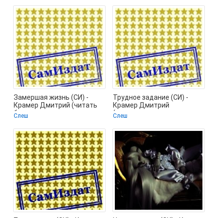
Замершая жизнь (СИ) -
Трудное задание (СИ) -
Крамер Дмитрий (читать
Крамер Дмитрий
бесплатно полные книги
(электронные книги
Слеш
Слеш
.TXT, .FB2)
бесплатно txt, fb2) 📗