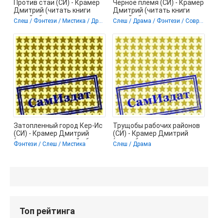
Против стаи (СИ) - Крамер
Черное племя (СИ) - Крамер
Дмитрий (читать книги
Дмитрий (читать книги
онлайн бесплатно серию
онлайн бесплатно серию
Слеш / Фэнтези / Мистика / Драма
Слеш / Драма / Фэнтези / Современная проза
книг
книг
Затопленный город Кер-Ис
Трущобы рабочих районов
(СИ) - Крамер Дмитрий
(СИ) - Крамер Дмитрий
(читать книги онлайн без
(книги без регистрации
Фэнтези / Слеш / Мистика
Слеш / Драма
полные
Топ рейтинга