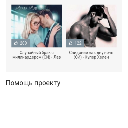
208
122
Случайный брак с
Свидание на одну ночь
миллиардером (СИ) - Лав
(СИ) - Купер Хелен
Агата (полная версия
(бесплатные серии книг
книги TXT) 📗
.txt) 📗
Помощь проекту