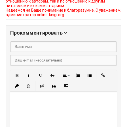
отношению к авторам, так и по отношению к другим
читателям и их комментариям.
Надеемся на Ваше понимание и благоразумие. С уважением,
администратор online-knigi.org
Прокомментировать
Полужирный
Курсив
Подчеркнутый
Зачеркнутый
Выравнивание
Нумерованный списо
Маркированный
Вставить
Вставить защищенную ссылку
Вставить смайлик
Вставка скрытого текста
Вставка цитаты
Вставка спойлера