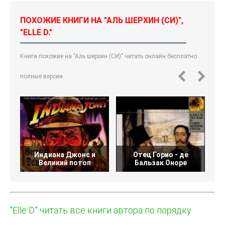
ПОХОЖИЕ КНИГИ НА "АЛЬ ШЕРХИН (СИ)",
"ELLE D."
Книги похожие на "Аль шерхин (СИ)" читать онлайн бесплатно
полные версии.
Индиана Джонс и
Отец Горио - де
Де
Великий потоп
Бальзак Оноре
"Elle D." читать все книги автора по порядку