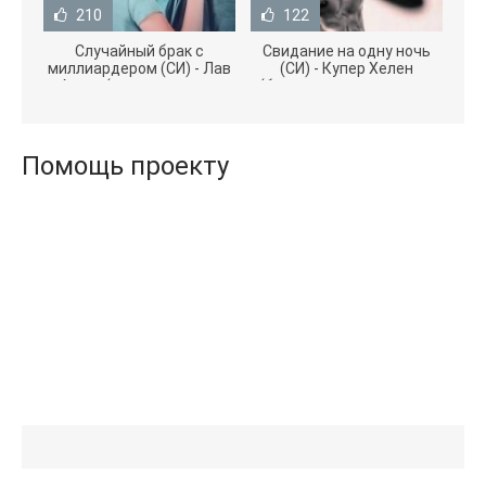
210
122
Случайный брак с
Свидание на одну ночь
миллиардером (СИ) - Лав
(СИ) - Купер Хелен
Агата (полная версия
(бесплатные серии книг
книги TXT) 📗
.txt) 📗
Помощь проекту