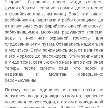
"Фария"... Страшное слово. Инди холодел,
думая об этом - если их в самом деле отнесло
в фарийские воды, им конец. Воды эти кишат
разбойниками, пиратами и работорговцами, да
и патрульные суда фарийских князей не окажут
заблудившимся морякам радушного приёма,
ведь у них нет охранной грамоты для
следования этим путём. Оставалось надеяться
и молиться. Этим занимались все, от капитана
и его моряков до пассажиров. Этим занимался
и Инди тоже, хотя уж он-то как никто иной знал
теперь, после смерти отца, что порой и
надежды, и молитвы совершенно
бессмысленны.
Потому он не удивился и даже почти не
испугался, когда однажды утром на горизонте
показался силуэт судна, а потом в полуденной
дымке затрепетал чёрный флаг. "Пираты!" -