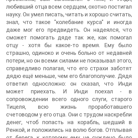
любивший отца всем сердцем, охотно постигал
науку. Он умел писать, читать и хорошо считать,
знал, что такое "колебание курса" и иногда
даже мог его предвидеть. Он надеялся, что
сможет помогать дяде так же, как помогал
отцу - хотя бы какое-то время. Ему было
страшно, одиноко и очень больно от недавней
потери, но он всеми силами не показывал этого,
справедливо полагая, что его страхи заботят
дядю ещё меньше, чем его благополучие. Дядя
ответил односложно: он сказал, что Инди
может приехать. И Инди поехал - в
сопровождении всего одного слуги, старого
Тицеля, всю жизнь проработавшего
счетоводом у его отца. Они с трудом наскребли
денег, чтоб попасть на корабль, шедший в
Ренкой, и положились на волю богов. Отплывая
от берега, к которому ему не суждено было