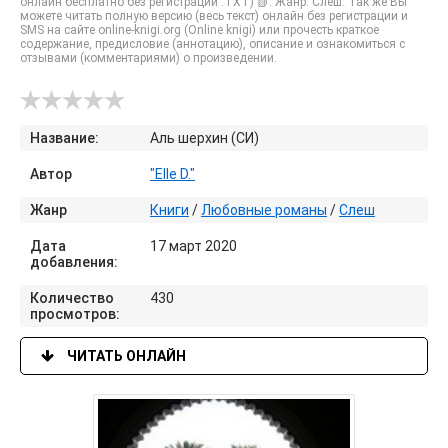
онлайн бесплатно без регистрации .TXT) 📗. Жанр: Слеш. Так же Вы
можете читать полную версию (весь текст) онлайн без регистрации и
SMS на сайте online-knigi.org (Online knigi) или прочесть краткое
содержание, предисловие (аннотацию), описание и ознакомиться с
отзывами (комментариями) о произведении.
Название:
Аль шерхин (СИ)
Автор
"Elle D."
Жанр
Книги
/
Любовные романы
/
Слеш
Дата
17 март 2020
добавления:
Количество
430
просмотров:
ЧИТАТЬ ОНЛАЙН