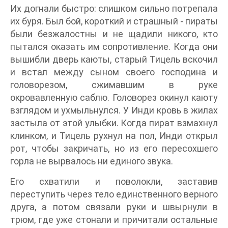
Их догнали быстро: слишком сильно потрепала
их буря. Был бой, короткий и страшный - пираты
были безжалостны и не щадили никого, кто
пытался оказать им сопротивление. Когда они
вышибли дверь каюты, старый Тицель вскочил
и встал между сыном своего господина и
головорезом, сжимавшим в руке
окровавленную саблю. Головорез окинул каюту
взглядом и ухмыльнулся. У Инди кровь в жилах
застыла от этой улыбки. Когда пират взмахнул
клинком, и Тицель рухнул на пол, Инди открыл
рот, чтобы закричать, но из его пересохшего
горла не вырвалось ни единого звука.
Его схватили и поволокли, заставив
переступить через тело единственного верного
друга, а потом связали руки и швырнули в
трюм, где уже стонали и причитали остальные