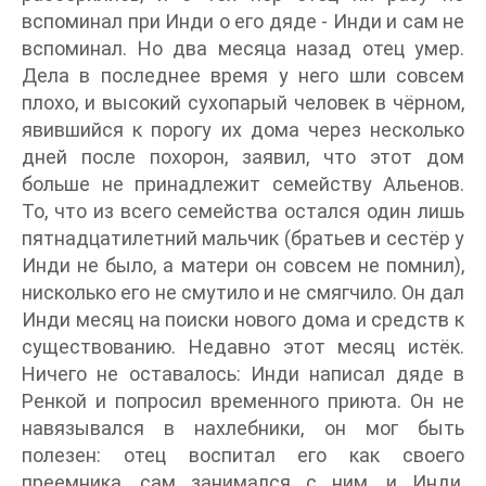
вспоминал при Инди о его дяде - Инди и сам не
вспоминал. Но два месяца назад отец умер.
Дела в последнее время у него шли совсем
плохо, и высокий сухопарый человек в чёрном,
явившийся к порогу их дома через несколько
дней после похорон, заявил, что этот дом
больше не принадлежит семейству Альенов.
То, что из всего семейства остался один лишь
пятнадцатилетний мальчик (братьев и сестёр у
Инди не было, а матери он совсем не помнил),
нисколько его не смутило и не смягчило. Он дал
Инди месяц на поиски нового дома и средств к
существованию. Недавно этот месяц истёк.
Ничего не оставалось: Инди написал дяде в
Ренкой и попросил временного приюта. Он не
навязывался в нахлебники, он мог быть
полезен: отец воспитал его как своего
преемника, сам занимался с ним, и Инди,