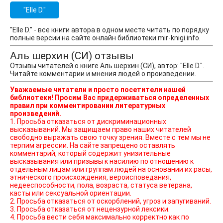
"Elle D."
"Elle D." - все книги автора в одном месте читать по порядку
полные версии на сайте онлайн библиотеки mir-knigi.info.
Аль шерхин (СИ) отзывы
Отзывы читателей о книге Аль шерхин (СИ), автор: "Elle D.".
Читайте комментарии и мнения людей о произведении.
Уважаемые читатели и просто посетители нашей
библиотеки! Просим Вас придерживаться определенных
правил при комментировании литературных
произведений.
1. Просьба отказаться от дискриминационных
высказываний. Мы защищаем право наших читателей
свободно выражать свою точку зрения. Вместе с тем мы не
терпим агрессии. На сайте запрещено оставлять
комментарий, который содержит унизительные
высказывания или призывы к насилию по отношению к
отдельным лицам или группам людей на основании их расы,
этнического происхождения, вероисповедания,
недееспособности, пола, возраста, статуса ветерана,
касты или сексуальной ориентации.
2. Просьба отказаться от оскорблений, угроз и запугиваний.
3. Просьба отказаться от нецензурной лексики.
4. Просьба вести себя максимально корректно как по