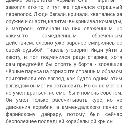
завопил кто-то, и тут же поднялся страшный
переполох. Люди бегали, кричали, хватались за
оружие и снасти, капитан выкрикивал команды,
и матросы отвечали на них слаженным, но
каким-то замедленным, обречённым
действием, словно уже заранее смирились со
своей судьбой. Тицель уговорил Инди уйти в
каюту, и тот подчинился ради старика, хотя
сам предпочёл бы стоять у борта - зловещие
чёрные паруса на горизонте странным образом
притягивали его взгляд, как будто одним этим
взглядом он мог их остановить. Но он не мог: он
не умел драться, не смог бы и помочь советом.
Он умел только рассчитывать курс, но не
движения корабля, а аммендалского пенно к
фарийскому дайрару, потому был сейчас
бесполезнее последней корабельной крысы.