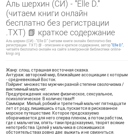
Аль шерхин (СИ) - "Elle D."
(читаем книги онлайн
бесплатно без регистрации
.TXT) 📗 краткое содержание
Аль шерхин (СИ) - "Elle D." (читаем книги онлайн бесплатно без
регистрации .TXT) 📗 - описание и краткое содержание, автор
"Elle D."
,
читайте бесплатно онлайн на сайте электронной библиотеки online-
knigi.org
Жанр: слэш, страшная восточная сказка.
Антураж: авторский мир, ближайшие ассоциации с которым
- средневековый Восток.
Пэйринг: множество мужчин разной степени сволочизма /
виктимный мальчег.
Предупреждения: насилие физическое, сексуальное,
психологическое. В количествах!!!
Саммари: Милый, робкий и трепетный мальчег пятнадцати
лет от роду, лишившись отца, пускается в рискованное
морское путешествие. Которое предсказуемо
оборачивается для него сперва пленом, а потом рабстом,
где с мальчегом, опять-таки предсказуемо, творят всякие
непотребства. Целей у мальчика в сложившихся
обстоятельствах ровно две: выжить и не свихнуться.