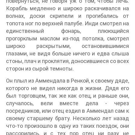
повернуться, не говоря уж о том, чтобы лечь.
Корабль медленно и широко раскачивался на
волнах, доски скрипели и прогибались от
топота ног по верхней палубе. Инди смотрел на
единственный фонарь, плюющийся
прогорклым маслом из-под потолка, смотрел
широко раскрытыми, остановившимися
глазами, не видя больше ничего и едва слыша
стоны, плач и проклятия, доносившиеся со всех
сторон из сырой темноты.
Он плыл из Аммендала в Ренкой, к своему дяде,
которого не видел никогда в жизни. Дядя его
был торговцем, так же как отец, и раньше они,
случалось, вели вместе дела - через
посредников, или отец ездил в Аммендал сам к
своему старшему брату. Несколько лет назад
что-то произошло в одну из таких поездок, они
рассорились, и с тех пор отец ни разу не