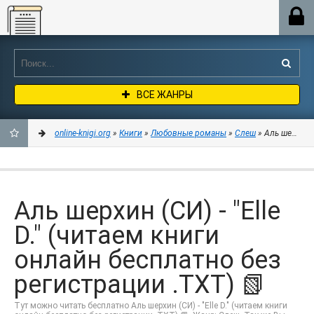
Online-knigi.org
ВСЕ ЖАНРЫ
online-knigi.org
»
Книги
»
Любовные романы
»
Слеш
» Аль шерхин (
ДОБАВИТЬ
В
Аль шерхин (СИ) - "Elle
ЗАКЛАДКИ
D." (читаем книги
онлайн бесплатно без
регистрации .TXT) 📗
Тут можно читать бесплатно Аль шерхин (СИ) - "Elle D." (читаем книги