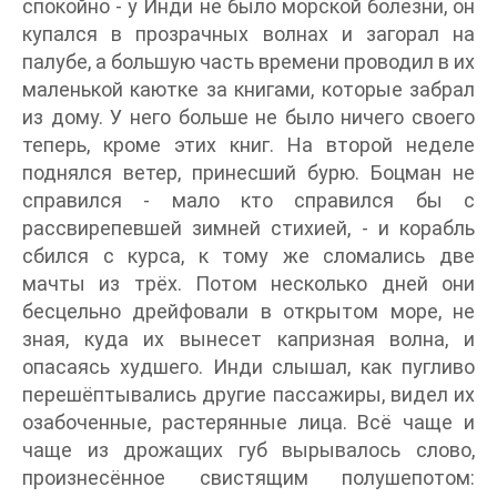
спокойно - у Инди не было морской болезни, он
купался в прозрачных волнах и загорал на
палубе, а большую часть времени проводил в их
маленькой каютке за книгами, которые забрал
из дому. У него больше не было ничего своего
теперь, кроме этих книг. На второй неделе
поднялся ветер, принесший бурю. Боцман не
справился - мало кто справился бы с
рассвирепевшей зимней стихией, - и корабль
сбился с курса, к тому же сломались две
мачты из трёх. Потом несколько дней они
бесцельно дрейфовали в открытом море, не
зная, куда их вынесет капризная волна, и
опасаясь худшего. Инди слышал, как пугливо
перешёптывались другие пассажиры, видел их
озабоченные, растерянные лица. Всё чаще и
чаще из дрожащих губ вырывалось слово,
произнесённое свистящим полушепотом: