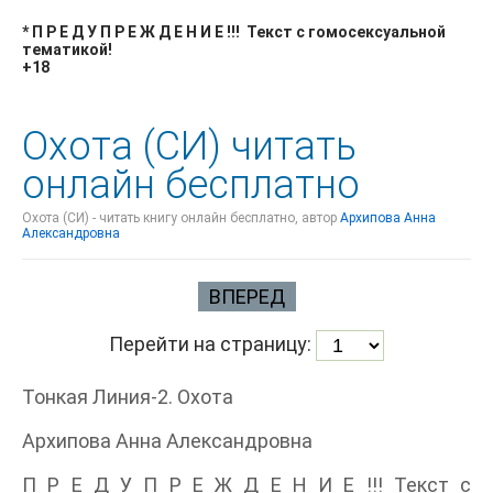
* П Р Е Д У П Р Е Ж Д Е Н И Е !!! Текст с гомосексуальной
тематикой!
+18
Охота (СИ) читать
онлайн бесплатно
Охота (СИ) - читать книгу онлайн бесплатно, автор
Архипова Анна
Александровна
ВПЕРЕД
Перейти на страницу:
Тонкая Линия-2. Охота
Архипова Анна Александровна
П Р Е Д У П Р Е Ж Д Е Н И Е !!! Текст с