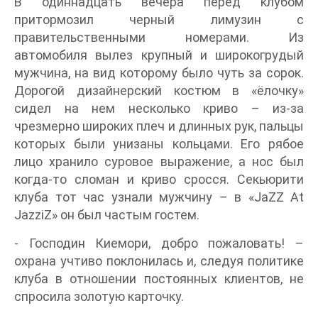
В одиннадцать вечера перед клубом
притормозил черный лимузин с
правительственными номерами. Из
автомобиля вылез крупный и широкогрудый
мужчина, на вид которому было чуть за сорок.
Дорогой дизайнерский костюм в «ёлочку»
сидел на нем несколько криво – из-за
чрезмерно широких плеч и длинных рук, пальцы
которых были унизаны кольцами. Его рябое
лицо хранило суровое выражение, а нос был
когда-то сломан и криво сросся. Секьюрити
клуба тот час узнали мужчину – в «JaZZ At
JazziZ» он был частым гостем.
- Господин Киемори, добро пожаловать! –
охрана учтиво поклонилась и, следуя политике
клуба в отношении постоянных клиентов, не
спросила золотую карточку.