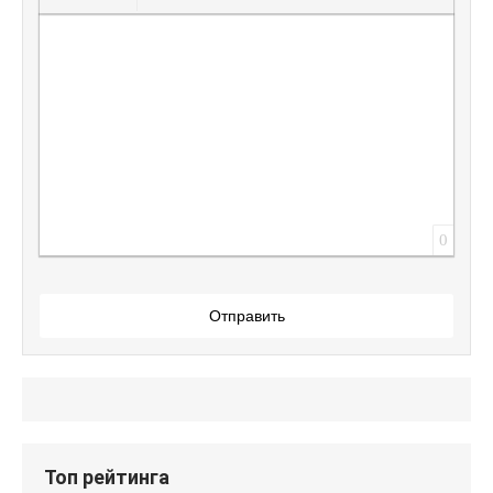
Вставить защищенную ссылку
Вставить смайлик
Вставка скрытого текста
Вставка цитаты
Вставка спойлера
0
Отправить
Топ рейтинга