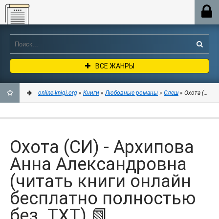
Online-knigi.org
ВСЕ ЖАНРЫ
online-knigi.org
»
Книги
»
Любовные романы
»
Слеш
» Охота (СИ) 
ДОБАВИТЬ
В
Охота (СИ) - Архипова
ЗАКЛАДКИ
Анна Александровна
(читать книги онлайн
бесплатно полностью
без .TXT) 📗