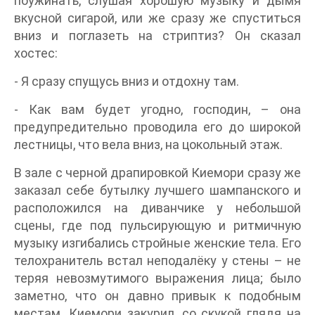
поужинать, слушая хорошую музыку и дымя
вкусной сигарой, или же сразу же спуститься
вниз и поглазеть на стриптиз? Он сказал
хостес:
- Я сразу спущусь вниз и отдохну там.
- Как вам будет угодно, господин, – она
предупредительно проводила его до широкой
лестницы, что вела вниз, на цокольный этаж.
В зале с черной драпировкой Киемори сразу же
заказал себе бутылку лучшего шампанского и
расположился на диванчике у небольшой
сцены, где под пульсирующую и ритмичную
музыку изгибались стройные женские тела. Его
телохранитель встал неподалёку у стены – не
теряя невозмутимого выражения лица; было
заметно, что он давно привык к подобным
местам. Киемори закурил, со скукой глядя на