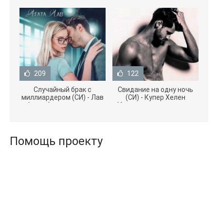
209
122
Случайный брак с
Свидание на одну ночь
миллиардером (СИ) - Лав
(СИ) - Купер Хелен
Агата (полная версия
(бесплатные серии книг
книги TXT) 📗
.txt) 📗
Помощь проекту