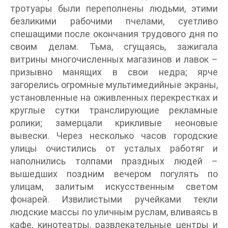
тротуары были переполнены людьми, этими
безликими рабочими пчелами, суетливо
спешащими после окончания трудового дня по
своим делам. Тьма, сгущаясь, зажигала
витрины многочисленных магазинов и лавок –
призывно манящих в свои недра; ярче
загорелись огромные мультимедийные экраны,
установленные на оживленных перекрестках и
круглые сутки транслирующие рекламные
ролики; замерцали крикливые неоновые
вывески. Через несколько часов городские
улицы очистились от усталых работяг и
наполнились толпами праздных людей –
вышедших поздним вечером погулять по
улицам, залитым искусственным светом
фонарей. Извилистыми ручейками текли
людские массы по уличным руслам, вливаясь в
кафе, кинотеатры, развлекательные центры и