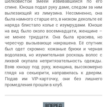
шелковистой змеей извивавшейся по его
спине. Юноша подал руку даме, следом за ним
вылезающей из лимузина. Несомненно, она
была намного старше его, в низком декольте её
наряда блистало колье с изумрудами. Юноше
на вид было около восемнадцати, женщине –
не менее тридцати. Она была красива, но
чересчур вызывающе накрашена. Её спутник
был одет скромно: кожаные брюки и черная
водолазка, но изумительная роскошь волос с
лихвой окупала непритязательность одежды.
Взяв юношу под руку, женщина, высокомерно
глядя на секьюрити, направилась к дверям.
Подав им VIP-карточку, они без лишнего
промедления прошли в клуб.
ВПЕРЕД