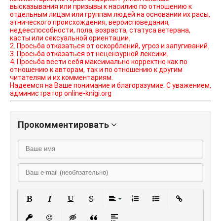
высказывания или призывы к насилию по отношению к
отдельным лицам или группам людей на основании их расы,
этнического происхождения, вероисповедания,
недееспособности, пола, возраста, статуса ветерана,
касты или сексуальной ориентации.
2. Просьба отказаться от оскорблений, угроз и запугиваний.
3. Просьба отказаться от нецензурной лексики.
4. Просьба вести себя максимально корректно как по
отношению к авторам, так и по отношению к другим
читателям и их комментариям.
Надеемся на Ваше понимание и благоразумие. С уважением,
администратор online-knigi.org
Прокомментировать
Полужирный
Курсив
Подчеркнутый
Зачеркнутый
Выравнивание
Нумерованный списо
Маркированный
Вставить