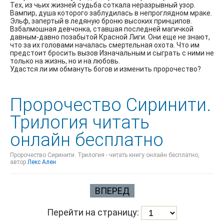
Тех, из чьих жизней судьба соткала неразрывный узор.
Вампир, душа которого заблудилась в непроглядном мраке.
Эльф, запертый в ледяную броню высоких принципов.
Взбалмошная девчонка, ставшая последней магичкой
давным-давно позабытой Красной Лиги. Они еще не знают,
что за их головами началась смертельная охота. Что им
предстоит бросить вызов Изначальным и сыграть с ними не
только на жизнь, но и на любовь.
Удастся ли им обмануть богов и изменить пророчество?
Пророчество Сиринити.
Трилогия читать
онлайн бесплатно
Пророчество Сиринити. Трилогия - читать книгу онлайн бесплатно,
автор
Лекс Ален
ВПЕРЕД
Перейти на страницу: