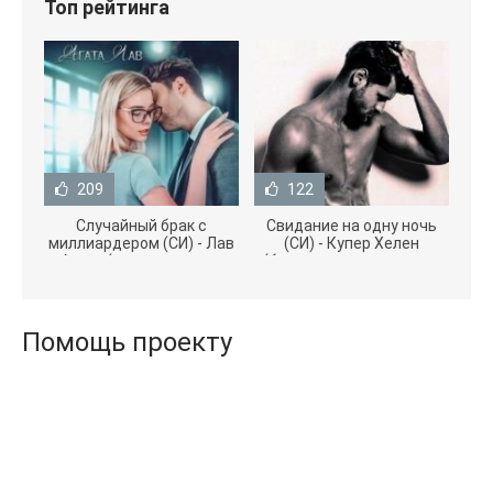
Топ рейтинга
209
122
Случайный брак с
Свидание на одну ночь
миллиардером (СИ) - Лав
(СИ) - Купер Хелен
Агата (полная версия
(бесплатные серии книг
книги TXT) 📗
.txt) 📗
Помощь проекту