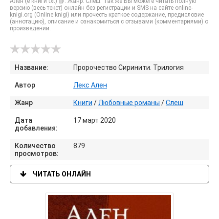
Ален (е книги txt) 📗. Жанр: Слеш. Так же Вы можете читать полную
версию (весь текст) онлайн без регистрации и SMS на сайте online-
knigi.org (Online knigi) или прочесть краткое содержание, предисловие
(аннотацию), описание и ознакомиться с отзывами (комментариями) о
произведении.
Название:
Пророчество Сиринити. Трилогия
Автор
Лекс Ален
Жанр
Книги
/
Любовные романы
/
Слеш
Дата
17 март 2020
добавления:
Количество
879
просмотров:
ЧИТАТЬ ОНЛАЙН