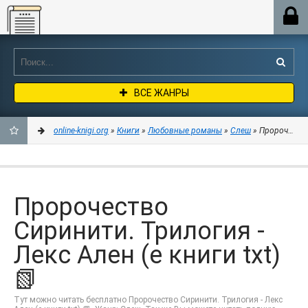
Online-knigi.org
ВСЕ ЖАНРЫ
online-knigi.org
»
Книги
»
Любовные романы
»
Слеш
» Пророчество 
ДОБАВИТЬ
В
Пророчество
ЗАКЛАДКИ
Сиринити. Трилогия -
Лекс Ален (е книги txt)
📗
Тут можно читать бесплатно Пророчество Сиринити. Трилогия - Лекс