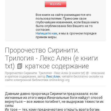
Жалоба
Все книги на сайте размещаются его
пользователями. Приносим свои
глубочайшие извинения, если Ваша книга
была опубликована без Вашего на то
согласия.
Напишите нам
, и мы в срочном порядке
примем меры.
Пророчество Сиринити.
Трилогия - Лекс Ален (е книги
txt) 📗 краткое содержание
Пророчество Сиринити. Трилогия - Лекс Ален (е книги txt) 📗 - описание
и краткое содержание, автор
Лекс Ален
, читайте бесплатно онлайн на
сайте электронной библиотеки online-knigi.org
Давным-давно пророчица Сиринити предсказала: если
изгнанные из этого мира Изначальные боги найдут способ
вернуться — все живое погибнет, не выдержав тяжести их
силы.
Их трое — тех, кому предначертано открыть врата богам.