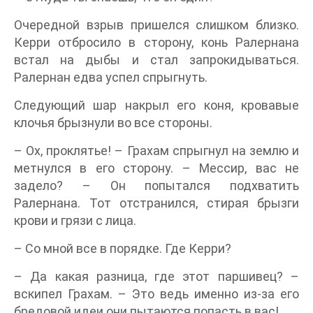
Очередной взрыв пришелся слишком близко.
Керри отбросило в сторону, конь Ралернана
встал на дыбы и стал запрокидываться.
Ралернан едва успел спрыгнуть.
Следующий шар накрыл его коня, кровавые
клочья брызнули во все стороны.
– Ох, проклятье! – Грахам спрыгнул на землю и
метнулся в его сторону. – Мессир, вас не
задело? – Он попытался подхватить
Ралернана. Тот отстранился, стирая брызги
крови и грязи с лица.
– Со мной все в порядке. Где Керри?
– Да какая разница, где этот паршивец? –
вскипел Грахам. – Это ведь именно из-за его
бредовой идеи они пытаются попасть в вас!