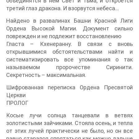
объединятся в нем Свет и Тьма, и откроется
третий глаз дракона. И взорвутся небеса…
Найдено в развалинах Башни Красной Лиги
Ордена Высокой Магии. Документ сильно
поврежден и не подлежит восстановлению
Гласта – Кхенеранну. В связи с вновь
открывшимися обстоятельствами найти и
систематизировать все упоминания о так
называемом пророчестве Сиринити.
Секретность – максимальная.
Шифрованная переписка Ордена Пресвятой
Церкви
ПРОЛОГ
Косые лучи солнца танцевали в ветвях
золотистыми зайчиками. Стояла осень, и тепла
от этих лучей практически не было, но он все
равно старался спрятаться как можно дальше