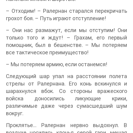
– Отходим! – Ралернан старался перекричать
грохот боя. – Путь играют отступление!
– Они нас размажут, если мы отступим! Они
только того и ждут! – Грахам, его первый
помощник, был в бешенстве. – Мы потеряем
все тактическое преимущество!
– Мы потеряем армию, если останемся!
Следующий шар упал на расстоянии полета
стрелы от Ралернана. Его конь вскинулся и
шарахнулся вбок. Со стороны вражеского
войска доносились ликующие крики,
различимые даже через сумасшедший шум
вокруг.
Проклятье… Ралернан нервно выдохнул. В
воздухе носились клочья серой гари, мешая