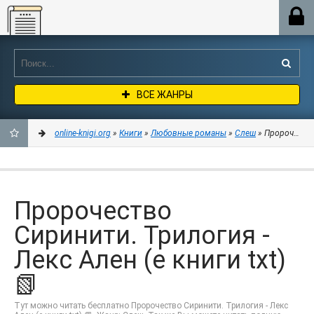
Online-knigi.org
ВСЕ ЖАНРЫ
online-knigi.org
»
Книги
»
Любовные романы
»
Слеш
» Пророчество 
ДОБАВИТЬ
В
Пророчество
ЗАКЛАДКИ
Сиринити. Трилогия -
Лекс Ален (е книги txt)
📗
Тут можно читать бесплатно Пророчество Сиринити. Трилогия - Лекс