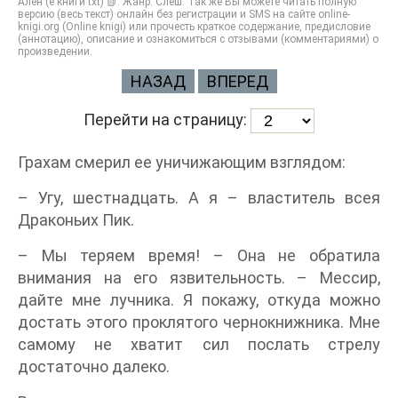
Ален (е книги txt) 📗. Жанр: Слеш. Так же Вы можете читать полную
версию (весь текст) онлайн без регистрации и SMS на сайте online-
knigi.org (Online knigi) или прочесть краткое содержание, предисловие
(аннотацию), описание и ознакомиться с отзывами (комментариями) о
произведении.
НАЗАД
ВПЕРЕД
Перейти на страницу:
Грахам смерил ее уничижающим взглядом:
– Угу, шестнадцать. А я – властитель всея
Драконьих Пик.
– Мы теряем время! – Она не обратила
внимания на его язвительность. – Мессир,
дайте мне лучника. Я покажу, откуда можно
достать этого проклятого чернокнижника. Мне
самому не хватит сил послать стрелу
достаточно далеко.