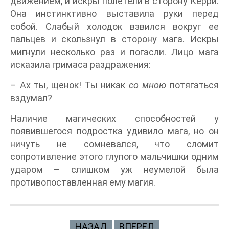
движением, и искры полетели в сторону Керри.
Она инстинктивно выставила руки перед
собой. Слабый холодок взвился вокруг ее
пальцев и скользнул в сторону мага. Искры
мигнули несколько раз и погасли. Лицо мага
исказила гримаса раздражения:
– Ах ты, щенок! Ты никак
со мною
потягаться
вздумал?
Наличие магических способностей у
появившегося подростка удивило мага, но он
ничуть не сомневался, что сломит
сопротивление этого глупого мальчишки одним
ударом – слишком уж неумелой была
противопоставленная ему магия.
НАЗАД
ВПЕРЕД