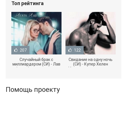
Топ рейтинга
207
122
Случайный брак с
Свидание на одну ночь
миллиардером (СИ) - Лав
(СИ) - Купер Хелен
Агата (полная версия
(бесплатные серии книг
книги TXT) 📗
.txt) 📗
Помощь проекту