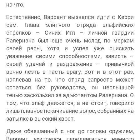
на что.
Естественно, Варрант вызвался идти с Керри
сам. Глава элитного отряда эльфийских
стрелков – Синих Игл – личной гвардии
Ралернана был еще очень молод по меркам
своей расы, хотя и успел уже снискать
уважение своими способностями, зависть –
своей удачей и раздражение – привычкой
вечно лезть в пасть врагу. Вот и в этот раз,
наплевав на то, что отряд запросто может
остаться без руководства, он неслышной
тенью заскользил за адъютантом Ралернана. О
том, что эльф движется, а не стоит, говорило
лишь плавное покачивание волос, собранных на
затылке в высокий хвост.
Даже обвешанный с ног до головы оружием,
Варрант ухитрялся передвигаться намного