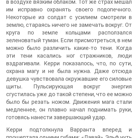
в воздухе вязким облаком. Тот же страх мешал
им исправно охранять своего подопечного.
Некоторые из солдат с усилием смотрели в
землю, стараясь ничего не замечать вокруг. От
круга по земле кольцами расползался
зеленоватый туман. Если присмотреться, в нем
можно было различить какие-то тени. Когда
эти тени касались ног стражников, люди
вздрагивали. Керри показалось, что, по сути,
охрана магу и не была нужна. Даже отсюда
девушка чувствовала окружавшие его силовые
щиты. Пульсирующая вокруг энергия
сгустилась уже до такой степени, что ее можно
было бы резать ножом. Движения мага стали
медленнее, он плавно начал поднимать руки,
готовясь нанести завершающий удар.
Керри подтолкнула Варранта вперед и
прошептала одними губами: «Давай». Эльф чуть