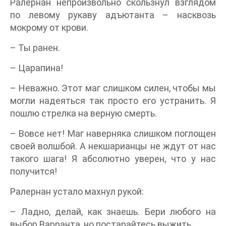
Ралернан непроизвольно скользнул взглядом
по левому рукаву адъютанта – насквозь
мокрому от крови.
– Ты ранен.
– Царапина!
– Неважно. Этот маг слишком силен, чтобы мы
могли надеяться так просто его устранить. Я
пошлю стрелка на верную смерть.
– Вовсе нет! Маг наверняка слишком поглощен
своей волшбой. А некшарианцы не ждут от нас
такого шага! Я абсолютно уверен, что у нас
получится!
Ралернан устало махнул рукой:
– Ладно, делай, как знаешь. Бери любого на
выбор Варранта, но постарайтесь выжить.