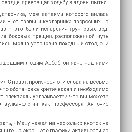
а сердце, превращая ходьбу в адовы пытки.
устарника, меж ветвями которого вилась
ми – от травы и кустарника проросших на
ар – это были испарения грунтовых вод,
 из боковых трещин, расположенной чуть
лись. Молча установив походный стол, они
одошедшим людям Асбаб, он явно над ними
Фил Стюарт, произнеся эти слова на весьма
 что обстановка критическая и необходимо
ут спектакль устраиваете? Что вы можете
о вулканологии как профессора Антонио
ать, - Мацу нажал на несколько кнопок на
ните на экран, это графики активности за