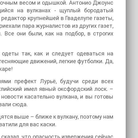
точным весом и одышкой. Антонио Джоунс
щийся на вулканах - щуплый бородатый
 редактор крупнейшей в Гваделупе газеты,
иехали пара журналистов из других газет,
 Все они были, как на подбор, в строгих
 одеты так, как и следует одеваться на
тесняющие движений, легкие футболки. Да,
жаре!
ями префект Лурьё, будучи среди всех
лийский имел явный оксфордский лоск. –
 новости касательно вулкана, и вы готовы
звали сюда.
ходятся выше – ближе к вулкану, поэтому нам
атили для вас каски.
 сказал, что опасность извержения сейчас