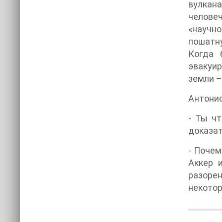
вулкана
челове
«научно
пошатн
Когда 
эвакуир
земли –
Антонио
- Ты чт
доказат
- Почем
Аккер 
разорен
некотор