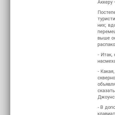
Аккеру 
Постеп
туристи
них; вд
переме
выше ос
распако
- Итак,
насмеха
- Какая
скверно
объявля
сказат
Джоунс
- В доп
клавиат