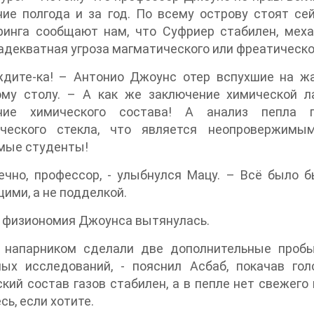
ние полгода и за год. По всему острову стоят с
ринга сообщают нам, что Суфриер стабилен, мех
адекватная угроза магматического или фреатическо
ждите-ка! – Антонио Джоунс отер вспухшие на ж
ому столу. – А как же заключение химической л
ние химического состава! А анализ пепла 
ического стекла, что является неопровержимым
мые студенты!
нечно, профессор, - улыбнулся Мацу. – Всё было 
ими, а не подделкой.
– физиономия Джоунса вытянулась.
 напарником сделали две дополнительные пробы
ных исследований, - пояснил Асбаб, покачав го
кий состав газов стабилен, а в пепле нет свежего 
сь, если хотите.