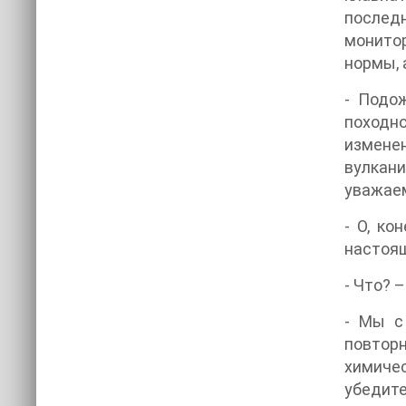
послед
монито
нормы, 
- Подо
походн
измене
вулкан
уважае
- О, ко
настоящ
- Что? 
- Мы с
повтор
химичес
убедите