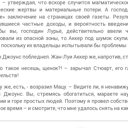
 – утверждая, что вскоре случится магматическо
ческие жертвы и материальные потери. А госпо
е» заключение на страницах своей газеты. Резул
увшиеся частные доходы, и вероятность введени
бы вы, господин Лурьё, действительно ввели 
овали из опасной зоны, то Аккер под шумок скуп
 поскольку их владельцы испытывали бы проблемы с 
 Джоунс побледнел. Жан-Луи Аккер же, напротив, ст
о такое несешь, щенок?! – зарычал Стюарт, его г
ельств!
у же, есть, - возразил Мацу. – Видите ли, я ненави
и Джоунс. Вы, стремясь обогатиться, мараете н
ии и горе простых людей. Поэтому я провел собст
ое время – и смотрите, что мне удалось снять на к