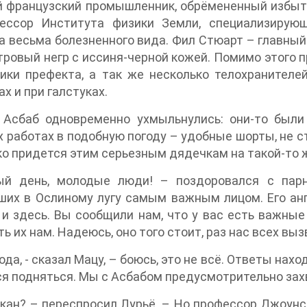
й французский промышленник, обрёмененный избы
ессор Института физики Земли, специализирую
 весьма болезненного вида. Фил Стюарт – главный
ровый негр с иссиня-черной кожей. Помимо этого пр
ки префекта, а так же несколько телохранителей.
х и при галстуках.
 Асбаб одновременно ухмыльнулись: они-то были
 работах в подобную погоду – удобные шорты, не с
о придется этим серьезным дядечкам на такой-то 
ый день, молодые люди! – поздоровался с парн
их в Ослиному лугу самым важным лицом. Его анг
и здесь. Вы сообщили нам, что у вас есть важные
ь их нам. Надеюсь, оно того стоит, раз нас всех вы
спода, - сказал Мацу, – боюсь, это не всё. Ответы на
я подняться. Мы с Асбабом предусмотрительно захв
лкан? – переспросил Лурьё. – Но профессор Джоунс