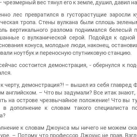
– чрезмерный вес тянул его к земле, душил, давил н
енно лес превратился в густорастущие заросли к
ческая тропа. Стены вулкана были сплошь зелены
оль вертикального разлома поднимался белесый п
шанные с вулканической серой. Подойдя к одной
нования конуса, молодые люди, наконец, останови
вали ноутбук и переносную спутниковую станцию.
 сейчас состоится демонстрация, - обернулся к п
лся.
, к черту, демонстрация?! – вышел из себя главред 
м английском. – Что вы задумали? Все итак знают,
ть на острове чрезвычайное положение! Что вы т
ь в дополнение к словам такого специалиста п
а?
олнение к словам Джоунса мы ничего не можем сказ
уре. – Потому что профессор Джоунс не прав. Взгля