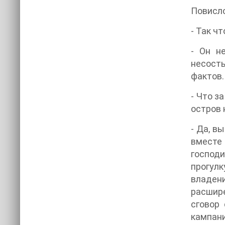
Повисло
- Так ч
- Он н
несосты
фактов.
- Что з
остров 
- Да, в
вместе
господ
прогулк
владени
расшир
сговор
кампан