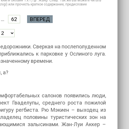
 книги онлайн TXT) 📗. Жанр: Слеш. Так же Вы можете читать
 knigi) или прочесть краткое содержание, предисловие
...
62
ВПЕРЕД
недорожники. Сверкая на послеполуденном
риближались к парковке у Ослиного луга.
азначенному времени.
, а?
омфортабельных салонов появились люди,
фект Гваделупы, среднего роста пожилой
фигуру регбиста. Рю Мэкиен – выходец из
владелец половины туристических зон на
чающимися залысинами. Жан-Луи Аккер –