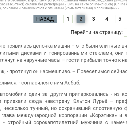
итать бесплатно Взрослые игры (СИ) - Архипова Анна Александровна (лучшие
ию (весь текст) онлайн без регистрации и SMS на сайте online-knigi.org (Online
), описание и ознакомиться с отзывами (комментариями) о произведении.
НАЗАД
1
2
3
4
5
Перейти на страницу:
ге появилась цепочка машин – это были элитные в
литыми дисками и тонированными стеклами, они п
глянул на наручные часы – гости прибыли точно к н
о ж, - протянул он насмешливо. – Повеселимся сейчас
елимся, - согласился с ним Асбаб.
втомобили один за другим припарковались - из к
е приехали сюда навстречу. Эльтон Лурьё – пре
, несколько тучный, но сохранивший спортивную 
, глава международной корпорации «Корэтика» и 
е - стройный сорокапятилетний мужчина с наме