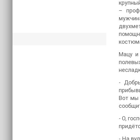
крупны
– проф
мужчина
двухмет
помощни
костюма
Мацу и
полевых
несладк
- Добр
прибывш
Вот мы 
сообщит
- О, го
придётс
- На ву