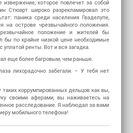
е извержение, которое повлечет за собой
дин Стюарт широко разрекламировал это
ьтат: паника среди населения Гваделупе,
я на острове чрезвычайного положения.
чрезвычайное положение и жителей бы
ил бы по крайне низкой цене необходимые
уплатой ренты. Вот и вся загадка.
ал еще более багровым, чем раньше.
лаза лихорадочно забегали. – У тебя нет
жу таких коррумпированных дельцов как вы,
ауку своими аферами, вы наживаетесь на
венное расследование. Я наблюдал за вами
амеру мобильного телефона!