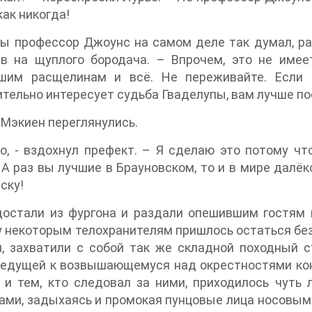
как никогда!
бы профессор Джоунс на самом деле так думал, ра
ев на щуплого бородача. – Впрочем, это не име
шим расщелинам и всё. Не переживайте. Если в
тельно интересует судьба Гваделупы, вам лучше по
 Мэкиен переглянулись.
о, - вздохнул префект. – Я сделаю это потому что
 А раз вы лучшие в Брауновском, то и в мире далёк
ску!
остали из фургона и раздали опешившим гостям ка
 некоторым телохранителям пришлось остаться без
, захватили с собой так же складной походный с
 ведущей к возвышающемуся над окрестностями ко
 и тем, кто следовал за ними, приходилось чуть 
ми, задыхаясь и промокая пунцовые лица носовым