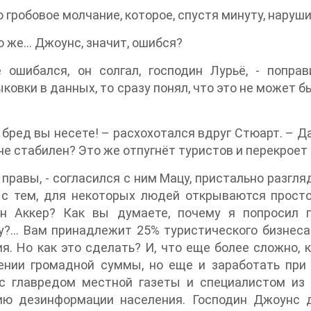
 гробовое молчание, которое, спустя минуту, наруш
то же… Джоунс, значит, ошибся?
е ошибался, он солгал, господин Лурьё, - попр
ковки в данных, то сразу понял, что это не может 
а бред вы несете! – расхохотался вдруг Стюарт. – Д
не стабилен? Это же отпугнёт туристов и перекроет 
ы правы, - согласился с ним Мацу, пристально разгл
 с тем, для некоторых людей открываются просто
ин Аккер? Как вы думаете, почему я попросил 
у?… Вам принадлежит 25% туристического бизнеса
я. Но как это сделать? И, что еще более сложно, к
ении громадной суммы, но еще и заработать при 
 с главредом местной газеты и специалистом из
ию дезинформации населения. Господин Джоунс 