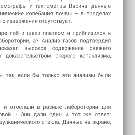
ейсмографы и тектометры Васина: данные
анические колебания почвы – в пределах
го извержения отсутствует.
аре лоб и щеки платком и приблизился к
аборотории, а? Анализ газов подтвердил
показал высокое содержание свежего
 доказательством скорого катаклизма,
бы так, если бы только эти анализы были
 и отослали в разные лаборотории для
ловой. - Они дали один и тот же ответ:
вулканического стекла. Данные на экране,