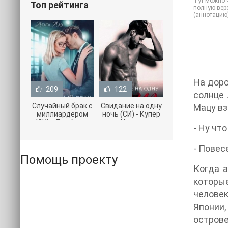
Тут можно ч
Топ рейтинга
полную верс
(аннотацию
На доро
209
122
солнце 
Случайный брак с
Свидание на одну
Мацу вз
миллиардером
ночь (СИ) - Купер
(СИ) - Лав Агата
Хелен
- Ну чт
(полная версия
(бесплатные
книги TXT) 📗
серии книг .txt) 📗
- Повес
Помощь проекту
Когда а
которы
человек
Японии
остров