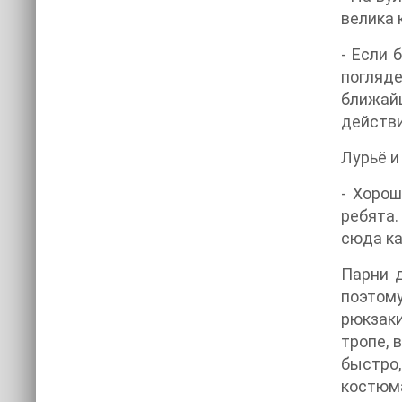
велика 
- Если 
погляд
ближай
действи
Лурьё и
- Хорош
ребята.
сюда ка
Парни д
поэтому
рюкзаки
тропе,
быстро,
костюма