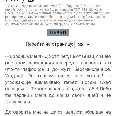
Тут можно читать бесплатно Омега (СИ) - "Шустик" (читать книгу
онлайн бесплатно полностью без регистрации TXT, FB2) 📗. Жанр:
Слеш. Так же Вы можете читать полную версию (весь текст) онлайн без
регистрации и SMS на сайте online-knigi.org (Online knigi) или прочесть
краткое содержание, предисловие (аннотацию), описание и
ознакомиться с отзывами (комментариями) о произведении.
НАЗАД
Перейти на страницу:
— Бросишь меня? О, хотя нет, не отвечай, я знаю
все твои оправдания наперед. Наверняка это
что-то пафосное и до жути бессмысленное.
Угадал? По глазам вижу, что угадал! –
угрожающе взмахиваю перед носом Ская
пальцем. – Только знаешь что, хрен тебе! Либо
ты терпишь меня до конца своих дней и не
жалуешься…
Договорить мне не дают, целуют, обрывая на