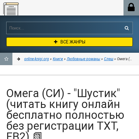
Online-knigi.org
ВСЕ ЖАНРЫ
online-knigi.org
»
Книги
»
Любовные романы
»
Слеш
» Омега (СИ) -
ДОБАВИТЬ
В
Омега (СИ) - "Шустик"
ЗАКЛАДКИ
(читать книгу онлайн
бесплатно полностью
без регистрации TXT,
FB2) 📗