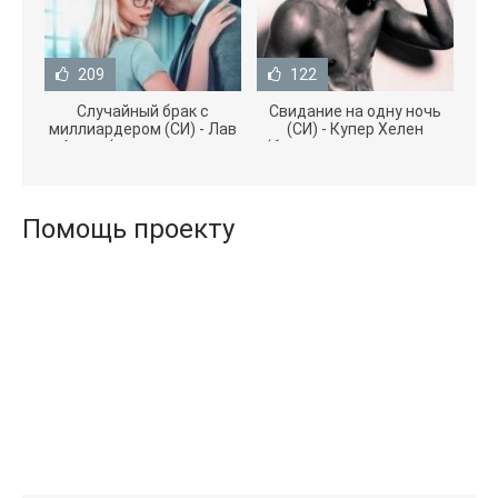
209
122
Случайный брак с
Свидание на одну ночь
миллиардером (СИ) - Лав
(СИ) - Купер Хелен
Агата (полная версия
(бесплатные серии книг
книги TXT) 📗
.txt) 📗
Помощь проекту