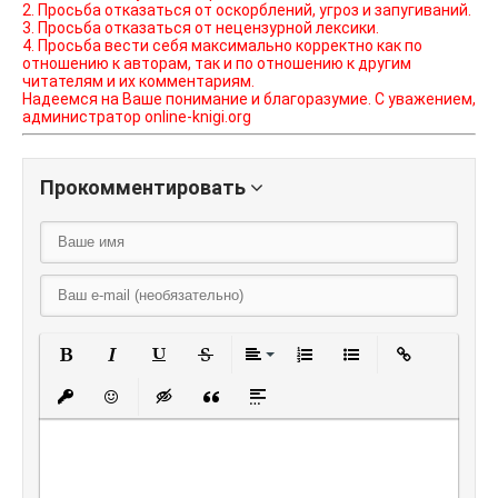
2. Просьба отказаться от оскорблений, угроз и запугиваний.
3. Просьба отказаться от нецензурной лексики.
4. Просьба вести себя максимально корректно как по
отношению к авторам, так и по отношению к другим
читателям и их комментариям.
Надеемся на Ваше понимание и благоразумие. С уважением,
администратор online-knigi.org
Прокомментировать
Полужирный
Курсив
Подчеркнутый
Зачеркнутый
Выравнивание
Нумерованный списо
Маркированный
Вставить
Вставить защищенную ссылку
Вставить смайлик
Вставка скрытого текста
Вставка цитаты
Вставка спойлера