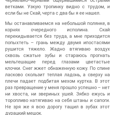
чернильно-черными ощерившимися острыми
ветками. Узкую тропинку видно с трудом, и
если бы не Скай, черта с два бы я ее нашел.
Мы останавливаемся на небольшой полянке, в
корнях очередного исполина. Скай
перекидывается без труда, а мне приходится
попыхтеть – грань между двумя ипостасями
рушится тяжело. Жадно втягиваю воздух
сквозь сжатые зубы и стараюсь прогнать
мельтешащие перед глазами цветастые
клочки. Снег жжет обнаженную кожу. По спине
ласково скользит теплая ладонь, а сверху на
плечи падает подбитая мехом куртка. В этот
раз превращение у меня прошло успешно – нет
ни хвоста, ни звериных ушей. Зябко ежусь и
торопливо натягиваю на себя штаны и сапоги.
Не зря же я всю дорогу тащил в зубах этот
дурацкий мешок.