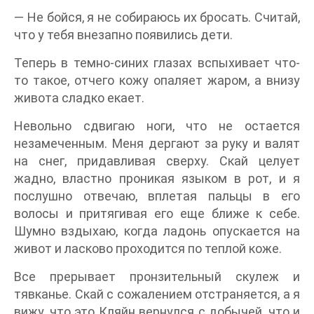
— Не бойся, я не собираюсь их бросать. Считай,
что у тебя внезапно появились дети.
Теперь в темно-синих глазах вспыхивает что-
то такое, отчего кожу опаляет жаром, а внизу
живота сладко екает.
Невольно сдвигаю ноги, что не остается
незамеченным. Меня дергают за руку и валят
на снег, придавливая сверху. Скай целует
жадно, властно проникая языком в рот, и я
послушно отвечаю, вплетая пальцы в его
волосы и притягивая его еще ближе к себе.
Шумно вздыхаю, когда ладонь опускается на
живот и ласково проходится по теплой коже.
Все прерывает пронзительный скулеж и
тявканье. Скай с сожалением отстраняется, а я
вижу, что это Кляйн вернулся с добычей, что и