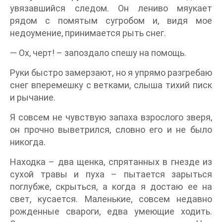
увязавшийся следом. Он лениво мяукает
рядом с помятым сугробом и, видя мое
недоумение, принимается рыть снег.
— Ох, черт! – запоздало спешу на помощь.
Руки быстро замерзают, но я упрямо разгребаю
снег вперемешку с ветками, слыша тихий писк
и рычание.
Я совсем не чувствую запаха взрослого зверя,
он прочно выветрился, словно его и не было
никогда.
Находка – два щенка, спрятанных в гнезде из
сухой травы и пуха – пытается зарыться
поглубже, скрыться, а когда я достаю ее на
свет, кусается. Маленькие, совсем недавно
рожденные свароги, едва умеющие ходить.