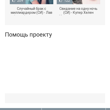
209
122
Случайный брак с
Свидание на одну ночь
миллиардером (СИ) - Лав
(СИ) - Купер Хелен
Агата (полная версия
(бесплатные серии книг
книги TXT) 📗
.txt) 📗
Помощь проекту