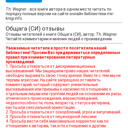
Th. Wagner - все книги автора в одном месте читать по
порядку полные версии на сайте онлайн библиотеки mir-
knigi.info.
Общага (СИ) отзывы
Отзывы читателей о книге Общага (СИ), автор: Th. Wagner.
Читайте комментарии и мнения людей о произведении.
Уважаемые читатели и просто посетители нашей
библиотеки! Просим Вас придерживаться определенных
правил при комментировании литературных
произведений.
1. Просьба отказаться от дискриминационных
высказываний. Мы защищаем право наших читателей
свободно выражать свою точку зрения. Вместе с тем мы не
терпим агрессии. На сайте запрещено оставлять
комментарий, который содержит унизительные
высказывания или призывы к насилию по отношению к
отдельным лицам или группам людей на основании их расы,
этнического происхождения, вероисповедания,
недееспособности, пола, возраста, статуса ветерана,
касты или сексуальной ориентации.
2. Просьба отказаться от оскорблений, угроз и запугиваний.
3. Просьба отказаться от нецензурной лексики.
4. Просьба вести себя максимально корректно как по
отношению к авторам, так и по отношению к другим