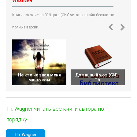
WAGNER
Книги похожие на "Общага (СИ)" читать онлайн бесплатно
полные версии.
Не кто не звал меня
Домашний уют (СИ) -
З
маньяком
Th.
Th. Wagner читать все книги автора по
порядку
Th. Wagner