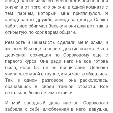
завидовал не из-за его беспорядочной половой
жизни, а от того, что он жил в одной комнате с
тем парнем, который мне приглянулся. Я
завидовал их дружбе, завидовал, когда Сашка
заботливо обнимал Ваську и они шли вот так, в
открытую, по коридорам общаги.
Ревность и ненависть сделали меня злым, и
хитрым. В конце концов я достиг своего. Была
девчонка, сохнущая по Сороковому еще с
первого курса. Она ради него на все готова
была, если бы не ее воспитание. Девочка
училась со мной в группе, и мы часто общались.
Так, в одном разговоре, она раскололась,
сознавшись в своей тайной страсти. Все
остальное было делом техники.
И мой звездный день настал. Сорокового
забрала к себе, влюбленная в него, девушка,