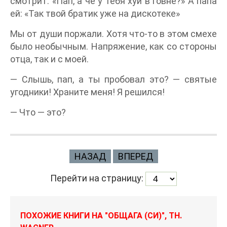
смотрит: «Пап, а че у тебя хуй в говне?» А папа
ей: «Так твой братик уже на дискотеке»
Мы от души поржали. Хотя что-то в этом смехе
было необычным. Напряжение, как со стороны
отца, так и с моей.
— Слышь, пап, а ты пробовал это? — святые
угодники! Храните меня! Я решился!
— Что — это?
НАЗАД
ВПЕРЕД
Перейти на страницу:
ПОХОЖИЕ КНИГИ НА "ОБЩАГА (СИ)", TH.