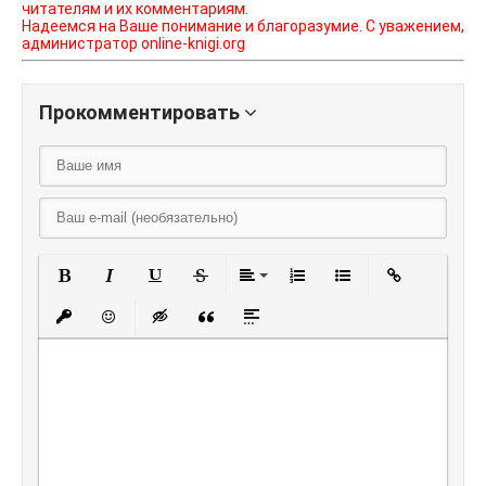
читателям и их комментариям.
Надеемся на Ваше понимание и благоразумие. С уважением,
администратор online-knigi.org
Прокомментировать
Полужирный
Курсив
Подчеркнутый
Зачеркнутый
Выравнивание
Нумерованный списо
Маркированный
Вставить
Вставить защищенную ссылку
Вставить смайлик
Вставка скрытого текста
Вставка цитаты
Вставка спойлера