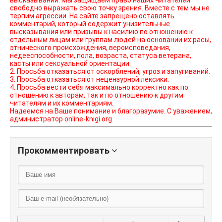
высказываний. Мы защищаем право наших читателей
свободно выражать свою точку зрения. Вместе с тем мы не
терпим агрессии. На сайте запрещено оставлять
комментарий, который содержит унизительные
высказывания или призывы к насилию по отношению к
отдельным лицам или группам людей на основании их расы,
этнического происхождения, вероисповедания,
недееспособности, пола, возраста, статуса ветерана,
касты или сексуальной ориентации.
2. Просьба отказаться от оскорблений, угроз и запугиваний.
3. Просьба отказаться от нецензурной лексики.
4. Просьба вести себя максимально корректно как по
отношению к авторам, так и по отношению к другим
читателям и их комментариям.
Надеемся на Ваше понимание и благоразумие. С уважением,
администратор online-knigi.org
Прокомментировать