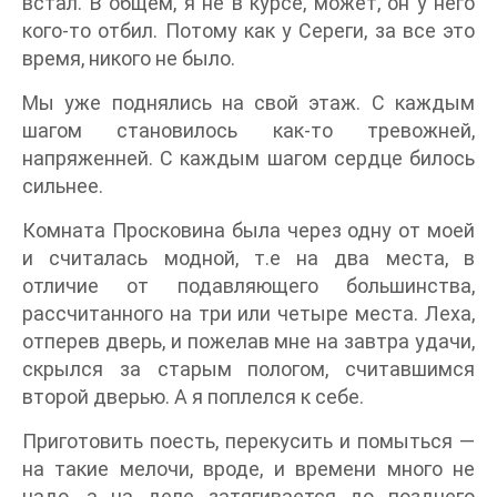
встал. В общем, я не в курсе, может, он у него
кого-то отбил. Потому как у Сереги, за все это
время, никого не было.
Мы уже поднялись на свой этаж. С каждым
шагом становилось как-то тревожней,
напряженней. С каждым шагом сердце билось
сильнее.
Комната Просковина была через одну от моей
и считалась модной, т.е на два места, в
отличие от подавляющего большинства,
рассчитанного на три или четыре места. Леха,
отперев дверь, и пожелав мне на завтра удачи,
скрылся за старым пологом, считавшимся
второй дверью. А я поплелся к себе.
Приготовить поесть, перекусить и помыться —
на такие мелочи, вроде, и времени много не
надо, а на деле затягивается до позднего