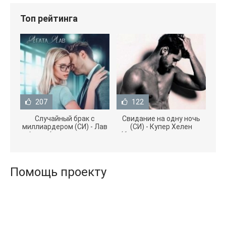
Топ рейтинга
207
122
Случайный брак с
Свидание на одну ночь
миллиардером (СИ) - Лав
(СИ) - Купер Хелен
Агата (полная версия
(бесплатные серии книг
книги TXT) 📗
.txt) 📗
Помощь проекту