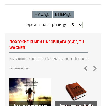
НАЗАД
ВПЕРЕД
Перейти на страницу:
ПОХОЖИЕ КНИГИ НА "ОБЩАГА (СИ)", TH.
WAGNER
Книги похожие на "Общага (СИ)" читать онлайн бесплатно
полные версии.
Не кто не звал меня
Домашний уют (СИ) -
З