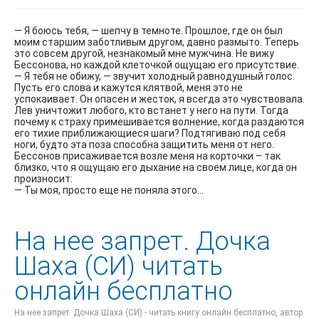
— Я боюсь тебя, — шепчу в темноте. Прошлое, где он был
моим старшим заботливым другом, давно размыто. Теперь
это совсем другой, незнакомый мне мужчина. Не вижу
Бессонова, но каждой клеточкой ощущаю его присутствие.
— Я тебя не обижу, — звучит холодный равнодушный голос.
Пусть его слова и кажутся клятвой, меня это не
успокаивает. Он опасен и жесток, я всегда это чувствовала.
Лев уничтожит любого, кто встанет у него на пути. Тогда
почему к страху примешивается волнение, когда раздаются
его тихие приближающиеся шаги? Подтягиваю под себя
ноги, будто эта поза способна защитить меня от него.
Бессонов присаживается возле меня на корточки – так
близко, что я ощущаю его дыхание на своем лице, когда он
произносит:
— Ты моя, просто еще не поняла этого…
На нее запрет. Дочка
Шаха (СИ) читать
онлайн бесплатно
На нее запрет. Дочка Шаха (СИ) - читать книгу онлайн бесплатно, автор