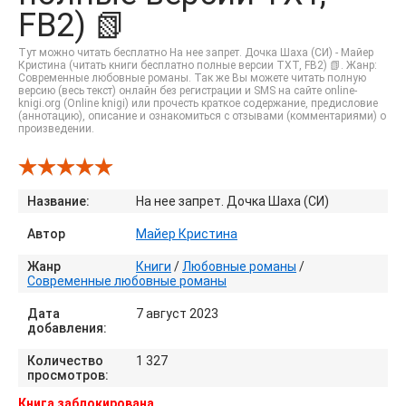
FB2) 📗
Тут можно читать бесплатно На нее запрет. Дочка Шаха (СИ) - Майер
Кристина (читать книги бесплатно полные версии TXT, FB2) 📗. Жанр:
Современные любовные романы. Так же Вы можете читать полную
версию (весь текст) онлайн без регистрации и SMS на сайте online-
knigi.org (Online knigi) или прочесть краткое содержание, предисловие
(аннотацию), описание и ознакомиться с отзывами (комментариями) о
произведении.
Название:
На нее запрет. Дочка Шаха (СИ)
Автор
Майер Кристина
Жанр
Книги
/
Любовные романы
/
Современные любовные романы
Дата
7 август 2023
добавления:
Количество
1 327
просмотров:
Книга заблокирована