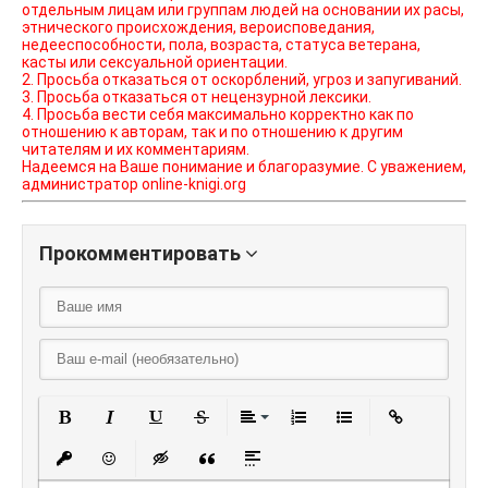
отдельным лицам или группам людей на основании их расы,
этнического происхождения, вероисповедания,
недееспособности, пола, возраста, статуса ветерана,
касты или сексуальной ориентации.
2. Просьба отказаться от оскорблений, угроз и запугиваний.
3. Просьба отказаться от нецензурной лексики.
4. Просьба вести себя максимально корректно как по
отношению к авторам, так и по отношению к другим
читателям и их комментариям.
Надеемся на Ваше понимание и благоразумие. С уважением,
администратор online-knigi.org
Прокомментировать
Полужирный
Курсив
Подчеркнутый
Зачеркнутый
Выравнивание
Нумерованный списо
Маркированный
Вставить
Вставить защищенную ссылку
Вставить смайлик
Вставка скрытого текста
Вставка цитаты
Вставка спойлера