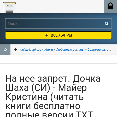
Online-knigi.org
ВСЕ ЖАНРЫ
online-knigi.org
»
Книги
»
Любовные романы
»
Современные любо
ДОБАВИТЬ
В
На нее запрет. Дочка
ЗАКЛАДКИ
Шаха (СИ) - Майер
Кристина (читать
книги бесплатно
полные версии TXT,