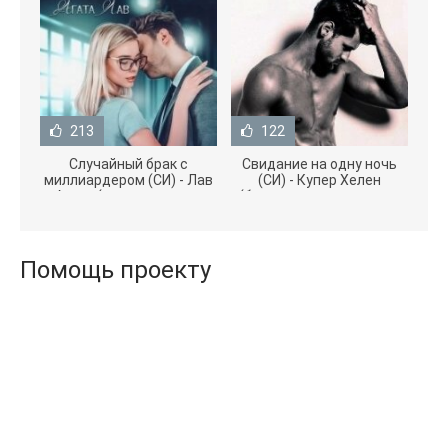
213
122
Случайный брак с
Свидание на одну ночь
миллиардером (СИ) - Лав
(СИ) - Купер Хелен
Агата (полная версия
(бесплатные серии книг
книги TXT) 📗
.txt) 📗
Помощь проекту