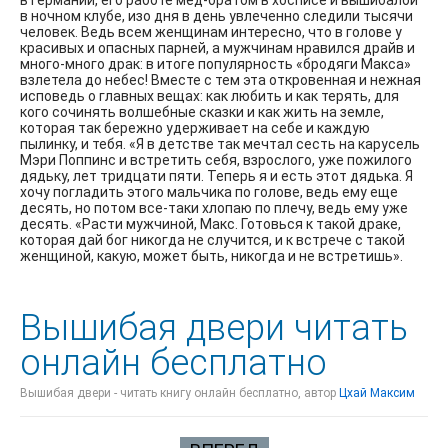
в Германии, его работе мед-братом в хосписе и вышибалой
в ночном клубе, изо дня в день увлеченно следили тысячи
человек. Ведь всем женщинам интересно, что в голове у
красивых и опасных парней, а мужчинам нравился драйв и
много-много драк: в итоге популярность «бродяги Макса»
взлетела до небес! Вместе с тем эта откровенная и нежная
исповедь о главных вещах: как любить и как терять, для
кого сочинять волшебные сказки и как жить на земле,
которая так бережно удерживает на себе и каждую
пылинку, и тебя. «Я в детстве так мечтал сесть на карусель
Мэри Поппинс и встретить себя, взрослого, уже пожилого
дядьку, лет тридцати пяти. Теперь я и есть этот дядька. Я
хочу погладить этого мальчика по голове, ведь ему еще
десять, но потом все-таки хлопаю по плечу, ведь ему уже
десять. «Расти мужчиной, Макс. Готовься к такой драке,
которая дай бог никогда не случится, и к встрече с такой
женщиной, какую, может быть, никогда и не встретишь».
Вышибая двери читать
онлайн бесплатно
Вышибая двери - читать книгу онлайн бесплатно, автор
Цхай Максим