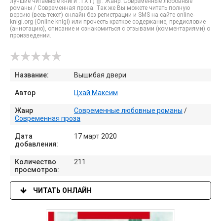
лучшие читаемые книги .TXT) 📗. Жанр: Современные любовные
романы / Современная проза. Так же Вы можете читать полную
версию (весь текст) онлайн без регистрации и SMS на сайте online-
knigi.org (Online knigi) или прочесть краткое содержание, предисловие
(аннотацию), описание и ознакомиться с отзывами (комментариями) о
произведении.
Название:
Вышибая двери
Автор
Цхай Максим
Жанр
Современные любовные романы
/
Современная проза
Дата
17 март 2020
добавления:
Количество
211
просмотров:
ЧИТАТЬ ОНЛАЙН