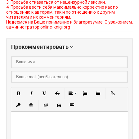
3. Просьба отказаться от нецензурной лексики.
4. Просьба вести себя максимально корректно как по
отношению к авторам, так и по отношению к другим
читателям и их комментариям.
Надеемся на Ваше понимание и благоразумие. С уважением,
администратор online-knigi.org
Прокомментировать
Полужирный
Курсив
Подчеркнутый
Зачеркнутый
Выравнивание
Нумерованный списо
Маркированный
Вставить
Вставить защищенную ссылку
Вставить смайлик
Вставка скрытого текста
Вставка цитаты
Вставка спойлера