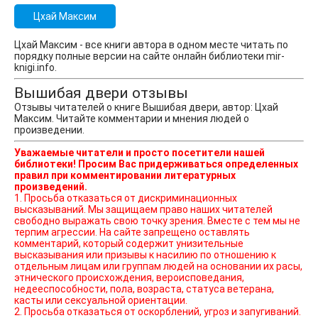
Цхай Максим
Цхай Максим - все книги автора в одном месте читать по
порядку полные версии на сайте онлайн библиотеки mir-
knigi.info.
Вышибая двери отзывы
Отзывы читателей о книге Вышибая двери, автор: Цхай
Максим. Читайте комментарии и мнения людей о
произведении.
Уважаемые читатели и просто посетители нашей
библиотеки! Просим Вас придерживаться определенных
правил при комментировании литературных
произведений.
1. Просьба отказаться от дискриминационных
высказываний. Мы защищаем право наших читателей
свободно выражать свою точку зрения. Вместе с тем мы не
терпим агрессии. На сайте запрещено оставлять
комментарий, который содержит унизительные
высказывания или призывы к насилию по отношению к
отдельным лицам или группам людей на основании их расы,
этнического происхождения, вероисповедания,
недееспособности, пола, возраста, статуса ветерана,
касты или сексуальной ориентации.
2. Просьба отказаться от оскорблений, угроз и запугиваний.