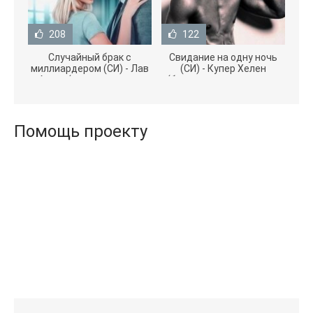
208
122
Случайный брак с
Свидание на одну ночь
миллиардером (СИ) - Лав
(СИ) - Купер Хелен
Агата (полная версия
(бесплатные серии книг
книги TXT) 📗
.txt) 📗
Помощь проекту