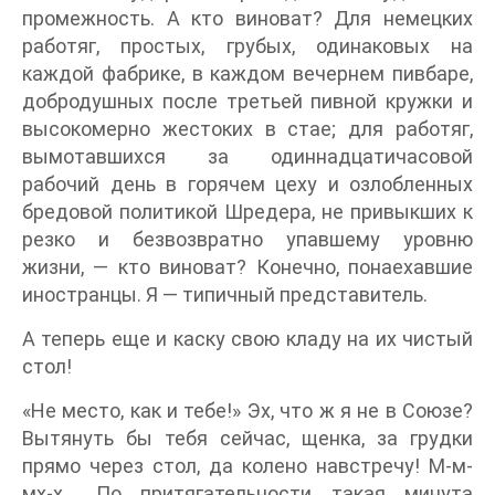
промежность. А кто виноват? Для немецких
работяг, простых, грубых, одинаковых на
каждой фабрике, в каждом вечернем пивбаре,
добродушных после третьей пивной кружки и
высокомерно жестоких в стае; для работяг,
вымотавшихся за одиннадцатичасовой
рабочий день в горячем цеху и озлобленных
бредовой политикой Шредера, не привыкших к
резко и безвозвратно упавшему уровню
жизни, — кто виноват? Конечно, понаехавшие
иностранцы. Я — типичный представитель.
А теперь еще и каску свою кладу на их чистый
стол!
«Не место, как и тебе!» Эх, что ж я не в Союзе?
Вытянуть бы тебя сейчас, щенка, за грудки
прямо через стол, да колено навстречу! М-м-
мх-х… По притягательности такая минута