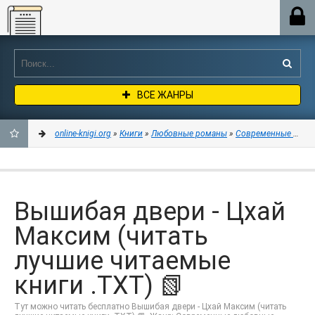
Online-knigi.org
ВСЕ ЖАНРЫ
online-knigi.org
»
Книги
»
Любовные романы
»
Современные любо
ДОБАВИТЬ
В
Вышибая двери - Цхай
ЗАКЛАДКИ
Максим (читать
лучшие читаемые
книги .TXT) 📗
Тут можно читать бесплатно Вышибая двери - Цхай Максим (читать