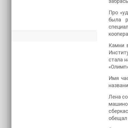
забрасы
Про «уд
была р
специа
коопера
Камни в
Институ
стала н
«Олимп»
Имя час
названи
Лена со
машино
сберкас
обещал 