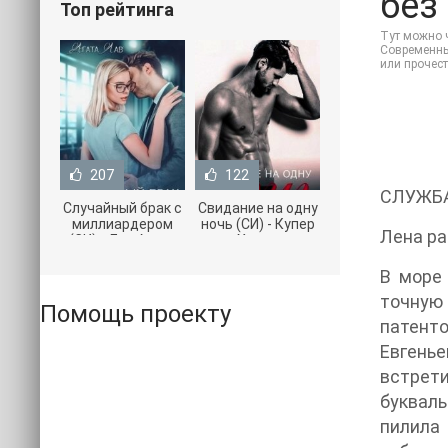
без
Топ рейтинга
Тут можно ч
Современные
или прочес
207
122
СЛУЖБ
Случайный брак с
Свидание на одну
миллиардером
ночь (СИ) - Купер
Лена ра
(СИ) - Лав Агата
Хелен
(полная версия
(бесплатные
книги TXT) 📗
серии книг .txt) 📗
В море
точную
Помощь проекту
патент
Евгенье
встрет
букваль
пилила 