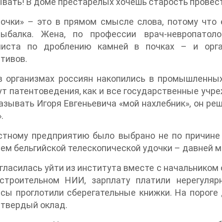
вать! В доме престарелых хочешь старость провест
очки» – это в прямом смысле слова, потому что 
ыбалка. Жена, по профессии врач-невропатоло
листа по дроблению камней в почках – и орга
тивов.
 организмах россиян накопились в промышленных 
т патентоведения, как и все государственные учр
азывать Игоря Евгеньевича «мой нахлебник», он ре
.
тному предприятию было выбрано не по причине л
ем бельгийской телескопической удочки – давней м
гласилась уйти из института вместе с начальником о
строительном НИИ, зарплату платили нерегулярн
сы проглотили сберегательные книжки. На пороге
твердый оклад.