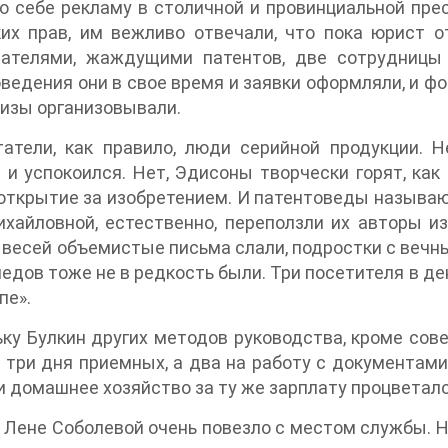
о себе рекламу в столичной и провинциальной пре
их прав, им вежливо отвечали, что пока юрист о
тателями, жаждущими патентов, две сотрудницы 
ведения они в свое время и заявки оформляли, и фо
изы организовывали.
татели, как правило, люди серийной продукции.
 и успокоился. Нет, Эдисоны творчески горят, ка
открытие за изобретением. И патентоведы называю
хайловной, естественно, переползли их авторы из
 весей объемистые письма слали, подростки с веч
едов тоже не в редкость были. Три посетителя в де
пе».
ку Булкин других методов руководства, кроме сове
 три дня приемных, а два на работу с документам
 и домашнее хозяйство за ту же зарплату процветало
 Лене Соболевой очень повезло с местом службы. Но