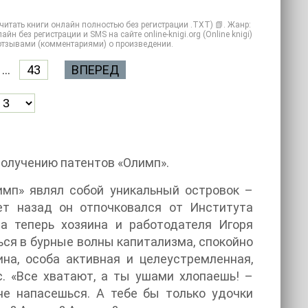
итать книги онлайн полностью без регистрации .TXT) 📗. Жанр:
без регистрации и SMS на сайте online-knigi.org (Online knigi)
 отзывами (комментариями) о произведении.
...
43
ВПЕРЕД
получению патентов «Олимп».
имп» являл собой уникальный островок –
ет назад он отпочковался от Института
а теперь хозяина и работодателя Игоря
ься в бурные волны капитализма, спокойно
на, особа активная и целеустремленная,
с. «Все хватают, а ты ушами хлопаешь! –
не напасешься. А тебе бы только удочки