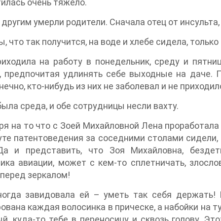
илась очень тяжело.
 другим умерли родители. Сначала отец от инсульта
ы, что так получится, на воде и хлебе сидела, только
иходила на работу в понедельник, среду и пятниц
, предпочитая удлинять себе выходные на даче. П
онечно, кто-нибудь из них не заболевал и не приходи
ыла среда, и обе сотрудницы несли вахту.
я на то что с Зоей Михайловной Лена проработала
те патентоведения за соседними столами сидели,
Да и представить, что Зоя Михайловна, бездет
ика авиации, может с кем-то сплетничать, злосло
 перед зеркалом!
ногда завидовала ей – уметь так себя держать!
ована каждая волосинка в прическе, а набойки на т
й, куда-то тебе в переносицу и сквозь голову. Э