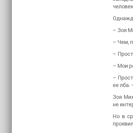
человек
Однажды
– Зоя М
– Чем, 
– Прост
– Мои р
– Прост
ее лба.
Зоя Мих
не инте
Но в с
проявил