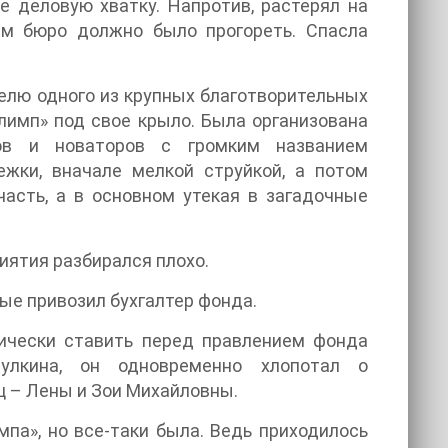
е деловую хватку. Напротив, растерял на
ям бюро должно было прогореть. Спасла
телю одного из крупных благотворительных
лимп» под свое крыло. Была организована
ров и новаторов с громким названием
ежки, вначале мелкой струйкой, а потом
асть, а в основном утекая в загадочные
иятия разбирался плохо.
рые привозил бухгалтер фонда.
дически ставить перед правлением фонда
улкина, он одновременно хлопотал о
ц – Лены и Зои Михайловны.
па», но все-таки была. Ведь приходилось