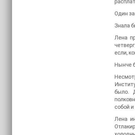
расплат
Один за
Знала б
Лена пр
четверг
если, к
Нынче б
Несмотр
Институ
было. 
полковн
собой и
Лена и
Отлакир
холодны