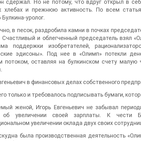
н сдержал. Но не потому, что вдруг открыл в себ
х хлебах и прежнюю активность. По всем стать
 Булкина-уролог.
чно, в песок, раздробила камни в почках председа
 Счастливый и облегченный председатель взял «О
мма поддержки изобретателей, рационализато
йские эдисоны». Под нее в «Олимп» потекли ден
 потоком, оставляя на булкинском счету малую ч
.
вгеньевич в финансовых делах собственного предпр
его только и требовалось подписывать бумаги, кото
емый женой, Игорь Евгеньевич не забывал перио
 об увеличении своей зарплаты. К чести Б
иональном увеличении оклада двух своих сотрудни
скудна была производственная деятельность «Олим