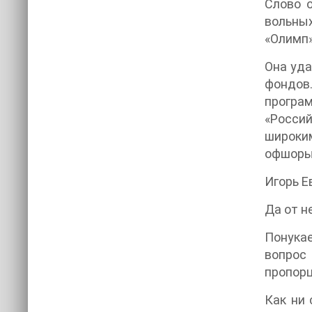
Слово о
вольны
«Олимп»
Она уда
фондов.
програ
«Росси
широким
офшоры
Игорь Е
Да от н
Понука
вопрос
пропорц
Как ни 