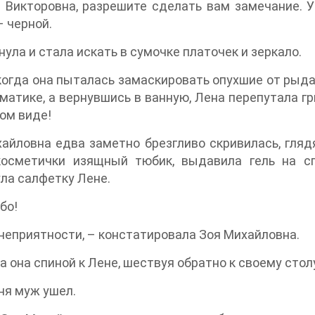
 Викторовна, разрешите сделать вам замечание. У
– черной.
нула и стала искать в сумочке платочек и зеркало.
когда она пыталась замаскировать опухшие от рыдан
матике, а вернувшись в ванную, Лена перепутала г
ом виде!
айловна едва заметно брезгливо скривилась, глядя
косметички изящный тюбик, выдавила гель на сп
ла салфетку Лене.
бо!
 неприятности, – констатировала Зоя Михайловна.
а она спиной к Лене, шествуя обратно к своему стол
ня муж ушел.