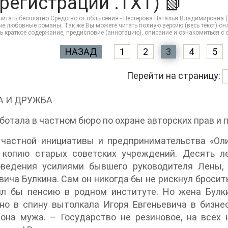
 регистрации .TXT) 📗
итать бесплатно Средство от облысения - Нестерова Наталья Владимировна (ч
 любовные романы. Так же Вы можете читать полную версию (весь текст) онлайн 
ть краткое содержание, предисловие (аннотацию), описание и ознакомиться с
НАЗАД
1
2
3
4
5
Перейти на страницу:
А И ДРУЖБА
ботала в частном бюро по охране авторских прав и 
 частной инициативы и предпринимательства «Ол
 копию старых советских учреждений. Десять л
оведения усилиями бывшего руководителя Лены, 
вича Булкина. Сам он никогда бы не рискнул бросит
ил бы пенсию в родном институте. Но жена Булки
но в спину вытолкала Игоря Евгеньевича в бизне
она мужа. – Государство не резиновое, на всех 