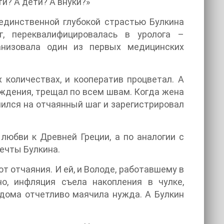
и? А дети? А внуки?»
единственной глубокой страстью Булкина
г, переквалифицировалась в уролога –
низовала один из первых медицинских
количествах, и кооператив процветал. А
еждения, трещал по всем швам. Когда жена
шился на отчаянный шаг и зарегистрировал
юбви к Древней Греции, а по аналогии с
ечты Булкина.
т отчаяния. И ей, и Володе, работавшему в
о, инфляция съела накопления в чулке,
 дома отчетливо маячила нужда. А Булкин