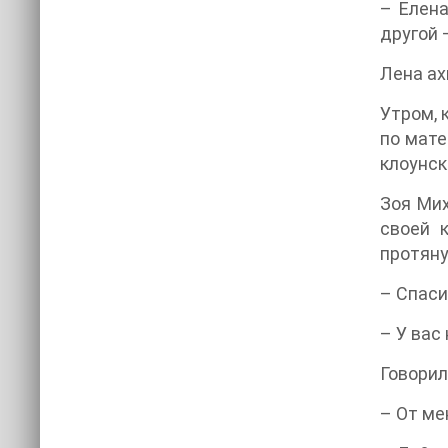
– Елена
другой 
Лена ах
Утром, 
по мате
клоунск
Зоя Мих
своей 
протяну
– Спаси
– У вас
Говорил
– От ме