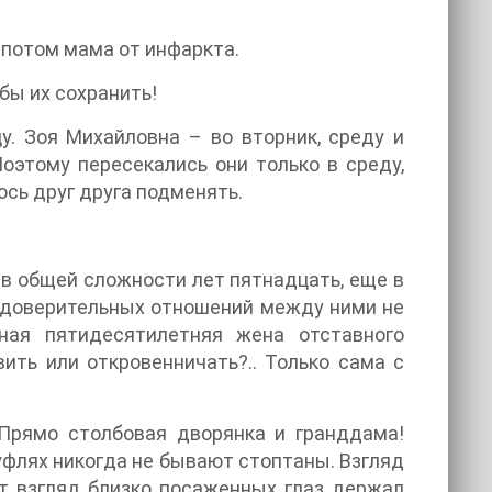
, потом мама от инфаркта.
 бы их сохранить!
у. Зоя Михайловна – во вторник, среду и
оэтому пересекались они только в среду,
лось друг друга подменять.
 в общей сложности лет пятнадцать, еще в
 доверительных отношений между ними не
ная пятидесятилетняя жена отставного
вить или откровенничать?.. Только сама с
 Прямо столбовая дворянка и гранддама!
уфлях никогда не бывают стоптаны. Взгляд
тот взгляд близко посаженных глаз держал