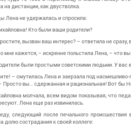
а на дистанции, как двустволка.
 Лена не удержалась и спросила:
ихайловна! Кто были ваши родители?
простите, вызван ваш интерес? – ответила не сразу,
о мне кажется, – искренне польстила Лена, – что вы
одители были простыми советскими людьми. У вас 
ите! – смутилась Лена и заерзала под насмешливо
 – Просто вы... сдержанная и рациональная! Вот бы 
айловна молчала, всем видом показывая, что пед
ресуют. Лена еще раз извинилась.
реду, следующий после печального происшествия 
а долю сострадания к своей коллеге: