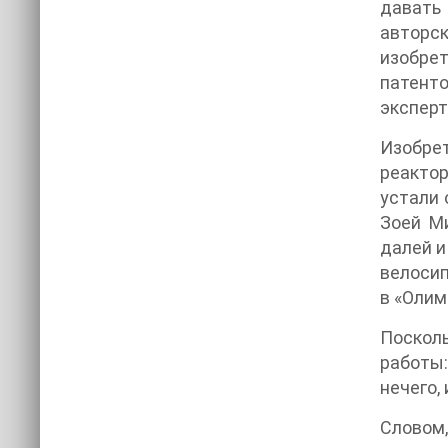
давать 
авторск
изобре
патенто
эксперт
Изобре
реактор
устали 
Зоей Ми
далей и
велосип
в «Олим
Посколь
работы:
нечего,
Словом,