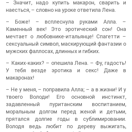
– Значит, надо купить макарон, сварить и
наесться, – словно на уроке ответила Лена.
– Боже! – всплеснула руками Алла. –
Каменный век! Это эротический сон! Она
мечтает о любовнике-итальянце! Спагетти –
сексуальный символ, маскирующий фантазии о
мужских фаллосах, длинных и гибких.
– Каких-каких? – опешила Лена. – Фу, гадость!
У тебя везде эротика и секс! Даже в
макаронах!
– Не у меня, – поправила Алла; – а в жизни! И у
твоего Володи! Его основной инстинкт,
задавленный пуританским воспитанием,
моральным долгом перед женой и детьми,
прятался долгие годы в сублимировании.
Володя ведь любит по дереву выжигать,