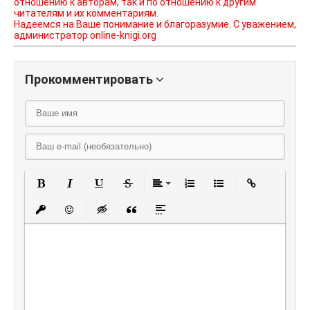
отношению к авторам, так и по отношению к другим
читателям и их комментариям.
Надеемся на Ваше понимание и благоразумие. С уважением,
администратор online-knigi.org
Прокомментировать
Полужирный
Курсив
Подчеркнутый
Зачеркнутый
Выравнивание
Нумерованный списо
Маркированный
Вставить
Вставить защищенную ссылку
Вставить смайлик
Вставка скрытого текста
Вставка цитаты
Вставка спойлера