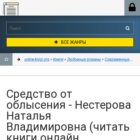
Online-knigi.org
ВСЕ ЖАНРЫ
online-knigi.org
»
Книги
»
Любовные романы
»
Современные любо
ДОБАВИТЬ
В
Средство от
ЗАКЛАДКИ
облысения - Нестерова
Наталья
Владимировна (читать
книги онлайн