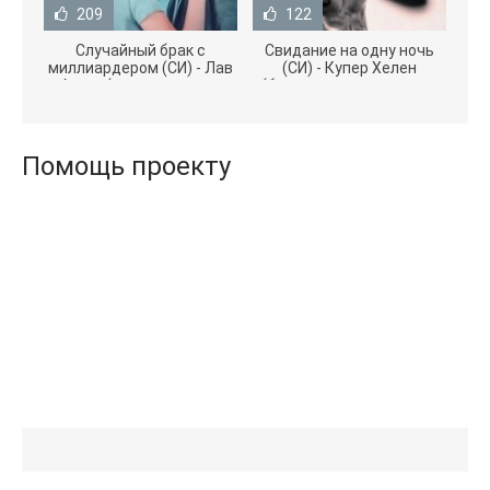
209
122
Случайный брак с
Свидание на одну ночь
миллиардером (СИ) - Лав
(СИ) - Купер Хелен
Агата (полная версия
(бесплатные серии книг
книги TXT) 📗
.txt) 📗
Помощь проекту