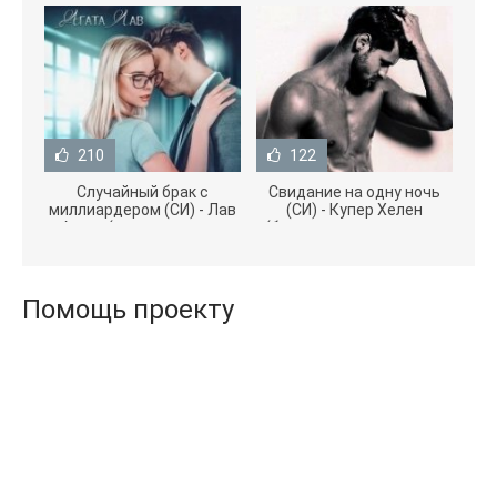
210
122
Случайный брак с
Свидание на одну ночь
миллиардером (СИ) - Лав
(СИ) - Купер Хелен
Агата (полная версия
(бесплатные серии книг
книги TXT) 📗
.txt) 📗
Помощь проекту