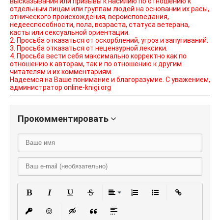
высказывания или призывы к насилию по отношению к
отдельным лицам или группам людей на основании их расы,
этнического происхождения, вероисповедания,
недееспособности, пола, возраста, статуса ветерана,
касты или сексуальной ориентации.
2. Просьба отказаться от оскорблений, угроз и запугиваний.
3. Просьба отказаться от нецензурной лексики.
4. Просьба вести себя максимально корректно как по
отношению к авторам, так и по отношению к другим
читателям и их комментариям.
Надеемся на Ваше понимание и благоразумие. С уважением,
администратор online-knigi.org
Прокомментировать
Полужирный
Курсив
Подчеркнутый
Зачеркнутый
Выравнивание
Нумерованный списо
Маркированный
Вставить