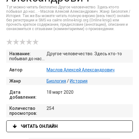
Тут можно читать бесплатно Другое человечество. Здесь кто-то
побывал до нас... - Маслов Алексей Александрович. Жанр: Биология /
История. Так же Вы можете читать полную версию (весь текст) онлайн
без регистрации и SMS на сайте online-knigi.org (Online knigi) или
прочесть краткое содержание, предисловие (аннотацию), описание и
ознакомиться с отзывами (комментариями) о произведении.
Название:
Другое человечество. Здесь кто-то
побывал до нас...
Автор
Маслов Алексей Александрович
Жанр
Биология
/
История
Дата
18 март 2020
добавления:
Количество
254
просмотров:
ЧИТАТЬ ОНЛАЙН