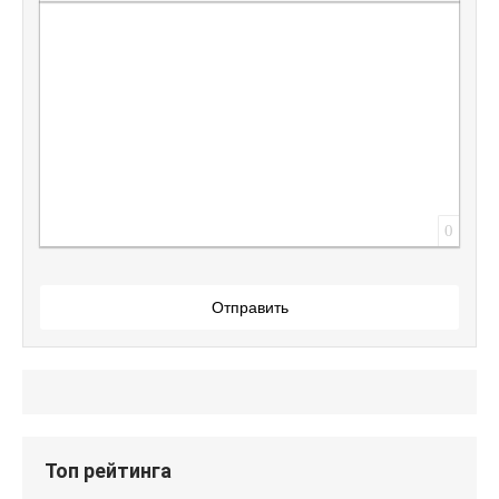
Вставить защищенную ссылку
Вставить смайлик
Вставка скрытого текста
Вставка цитаты
Вставка спойлера
0
Отправить
Топ рейтинга