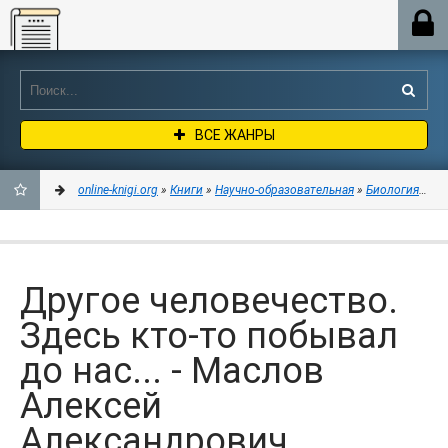
Online-knigi.org
ВСЕ ЖАНРЫ
online-knigi.org
»
Книги
»
Научно-образовательная
»
Биология
» Др
ДОБАВИТЬ
В
Другое человечество.
ЗАКЛАДКИ
Здесь кто-то побывал
до нас... - Маслов
Алексей
Александрович