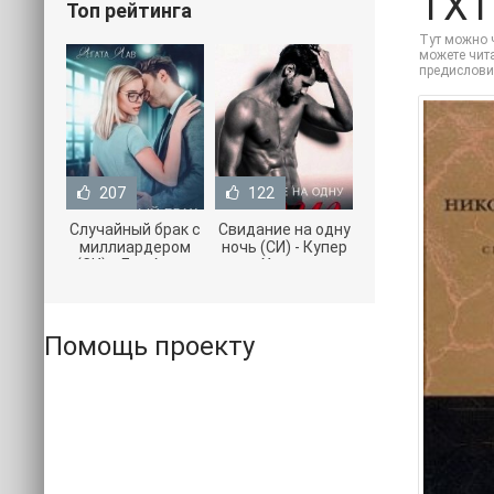
TXT
Топ рейтинга
Тут можно ч
можете чита
предислови
207
122
Случайный брак с
Свидание на одну
миллиардером
ночь (СИ) - Купер
(СИ) - Лав Агата
Хелен
(полная версия
(бесплатные
книги TXT) 📗
серии книг .txt) 📗
Помощь проекту