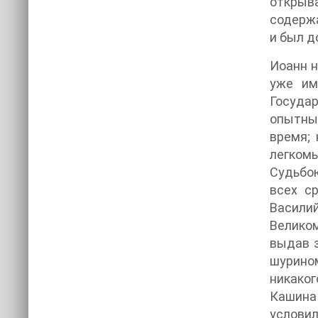
открыв
содержа
и был д
Иоанн н
уже им
Госуда
опытным
время; 
легкомы
Судьбою
всех с
Васили
Великом
выдав з
шурином
никаког
Кашина 
условил