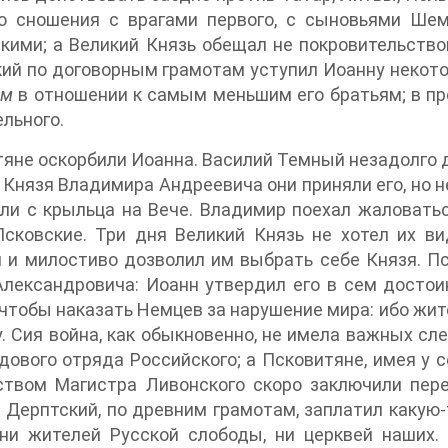
го сношения с врагами первого, с сыновьями Шем
ими; а Великий Князь обещал не покровительство
ий по договорным грамотам уступил Иоанну некото
им
в отношении к самым меньшим его братьям; в п
льного.
яне оскорбили Иоанна. Василий Темный незадолго д
, Князя Владимира Андреевича они приняли его, но н
ли с крыльца на Вече. Владимир поехал жаловатьс
сковские. Три дня Великий Князь не хотел их ви
 и милостиво дозволил им выбрать себе Князя. Пс
лександровича: Иоанн утвердил его в сем достои
 чтобы наказать Немцев за нарушение мира: ибо жит
. Сия война, как обыкновенно, не имела важных с
дового отряда Российского; а Псковитяне, имея у с
ством Магистра Ливонского скоро заключили пере
 Дерптский, по древним грамотам, заплатил какую-
 ни жителей Русской слободы, ни церквей наших.