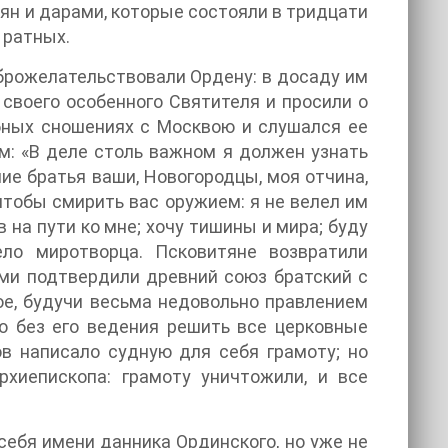
ян и дарами, которые состояли в тридцати
 ратных.
оброжелательствовали Ордену: в досаду им
 своего особенного Святителя и просили о
бных сношениях с Москвою и слушался ее
м: «В деле столь важном я должен узнать
ие братья ваши, Новогородцы, моя отчина,
чтобы смирить вас оружием: я не велел им
на пути ко мне; хочу тишины и мира; буду
ло миротворца. Псковитяне возвратили
ми подтвердили древний союз братский с
ое, будучи весьма недовольно правлением
о без его ведения решить все церковные
в написало судную для себя грамоту; но
рхиепископа: грамоту уничтожили, и все
себя имени данника Ординского, но уже не