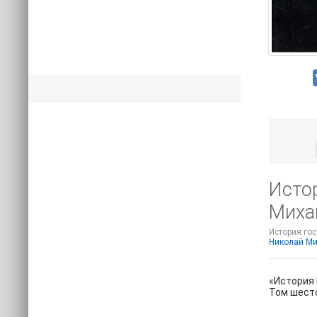
Истор
Миха
История гос
Николай М
«История 
Том шесто