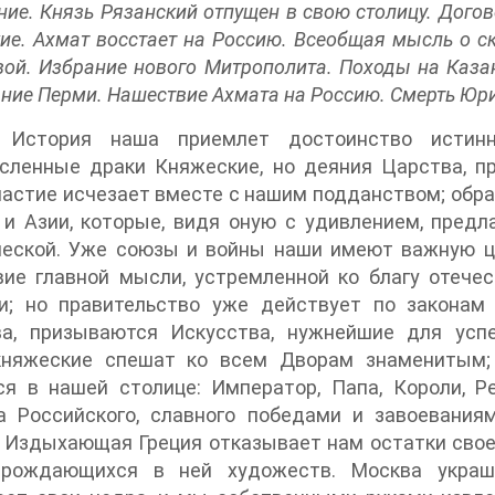
ние. Князь Рязанский отпущен в свою столицу. Дого
ие. Ахмат восстает на Россию. Всеобщая мысль о ск
ой. Избрание нового Митрополита. Походы на Каза
ние Перми. Нашествие Ахмата на Россию. Смерть Юри
 История наша приемлет достоинство истинн
сленные драки Княжеские, но деяния Царства, п
астие исчезает вместе с нашим подданством; обра
и Азии, которые, видя оную с удивлением, предл
ческой. Уже союзы и войны наши имеют важную ц
ие главной мысли, устремленной ко благу отечес
ти; но правительство уже действует по законам
ва, призываются Искусства, нужнейшие для усп
княжеские спешат ко всем Дворам знаменитым;
ся в нашей столице: Император, Папа, Короли, Р
а Российского, славного победами и завоевани
 Издыхающая Греция отказывает нам остатки свое
рождающихся в ней художеств. Москва украш