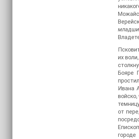
никако
Можайск
Верейск
младш
Владете
Псковит
их воли
столкну
Бояре П
простил
Ивана А
войско,
темницу
от пере
посред
Епископ
городе