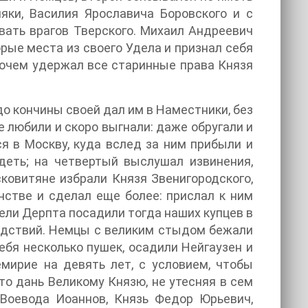
яки, Василия Ярославича Боровского и с
вать врагов Тверского. Михаил Андреевич
рые места из своего Удела и признал себя
рочем удержал все старинные права Князя
о кончины своей дал им в Наместники, без
е любили и скоро выгнали: даже обругали и
я в Москву, куда вслед за ним прибыли и
деть; на четвертый выслушал извинения,
ковитяне избрали Князя Звенигородского,
нстве и сделал еще более: прислал к ним
ели Дерпта посадили тогда наших купцев в
ледствий. Немцы с великим стыдом бежали
ебя несколько пушек, осадили Нейгаузен и
мирие на девять лет, с условием, чтобы
то дань Великому Князю, не утесняя в сем
 Воевода Иоаннов, Князь Федор Юрьевич,