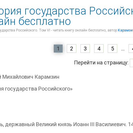
ория государства Российск
айн бесплатно
ударства Российского. Том VI - читать книгу онлайн бесплатно, автор
Карамзи
1
2
3
4
5
...
Перейти на страницу:
й Михайлович Карамзин
я государства Российского»
ь, державный Великий князь Иоанн III Василиевич. 1