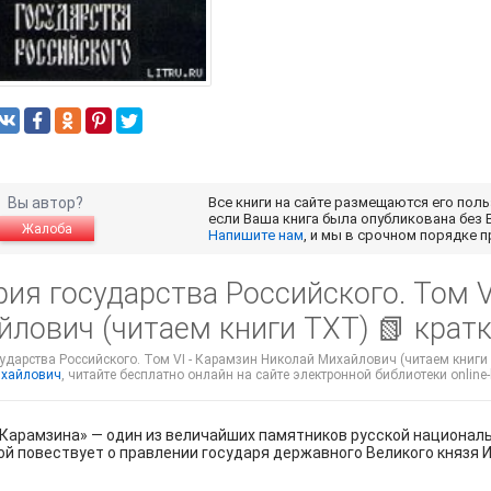
Вы автор?
Все книги на сайте размещаются его пол
если Ваша книга была опубликована без 
Жалоба
Напишите нам
, и мы в срочном порядке 
ия государства Российского. Том V
йлович (читаем книги TXT) 📗 крат
ударства Российского. Том VI - Карамзин Николай Михайлович (читаем книги 
ихайлович
, читайте бесплатно онлайн на сайте электронной библиотеки online-k
Карамзина» — один из величайших памятников русской националь
й повествует о правлении государя державного Великого князя Иоа