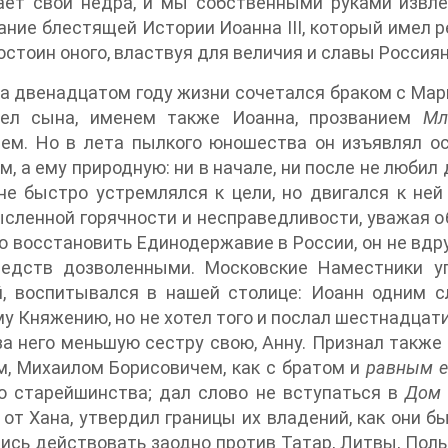
ает свои недра, и мы собственными руками извл
ние блестящей Истории Иоанна III, который имел р
остоин оного, властвуя для величия и славы Россиян
а двенадцатом году жизни сочетался браком с Ма
ел сына, именем также Иоанна, прозванием
Мл
рем. Но в лета пылкого юношества он изъявлял о
, а ему природную: ни в начале, ни после не любил
не быстро устремлялся к цели, но двигался к не
сленной горячности и несправедливости, уважая о
 восстановить Единодержавие в России, он не вдру
редств дозволенными. Московские Наместники уп
й, воспитывался в нашей столице: Иоанн одним 
у Княжению, но не хотел того и послал шестнадцати
а него меньшую сестру свою, Анну. Признал также
, Михаилом Борисовичем, как с братом и
равным е
о старейшинства; дал слово не вступаться в
Дом 
от Хана, утвердил границы их владений, как они б
ись действовать заодно против Татар, Литвы, Пол