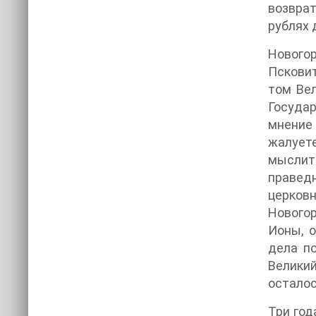
возврат
рублях 
Новогор
Псковит
том Ве
Государ
мнение 
жалуете
мыслить
правед
церков
Новогор
Ионы, о
дела по
Велики
осталос
Три год