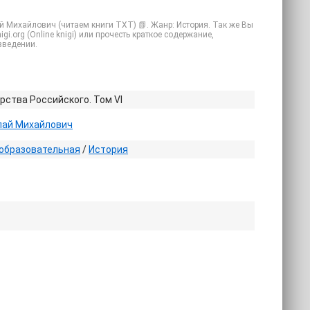
й Михайлович (читаем книги TXT) 📗. Жанр: История. Так же Вы
gi.org (Online knigi) или прочесть краткое содержание,
зведении.
рства Российского. Том VI
лай Михайлович
образовательная
/
История