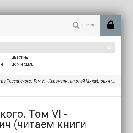
ДЕТСКИЕ
ГИ
ДОМ И СЕМЬЯ
оссийского. Том VI - Карамзин Николай Михайлович (читаем книги TXT) 📗
ого. Том VI -
ч (читаем книги