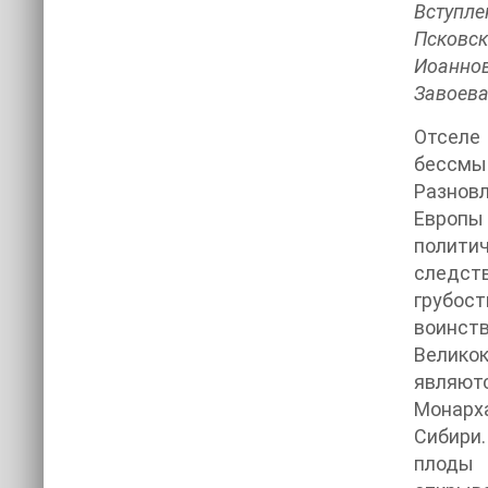
Вступле
Псковск
Иоаннов
Завоева
Отселе
бессмы
Разновл
Европы 
полити
следств
грубос
воинст
Велико
являют
Монарх
Сибири.
плоды 