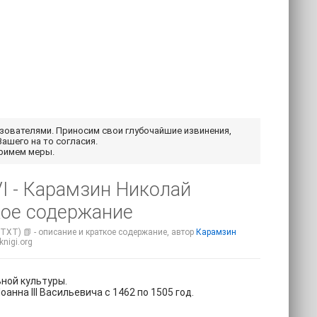
ьзователями. Приносим свои глубочайшие извинения,
Вашего на то согласия.
примем меры.
I - Карамзин Николай
кое содержание
TXT) 📗 - описание и краткое содержание, автор
Карамзин
nigi.org
ной культуры.
нна III Васильевича с 1462 по 1505 год.