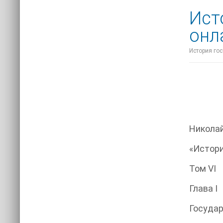
Ист
онл
История гос
Никола
«Истори
Том VI
Глава I
Государ