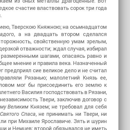
екаем из оных металлы драгоценные. Вот
едкое счастие властвовать сорок три года
.
риею, Тверскою Княжною; на осьмнадцатом
адого
, а на двадцать втором сделался
сторожность, свойственную умам зрелым,
 дерзкой отважности; ждал случая, избирал
й размеренными шагами, опасаясь равно и
бщее мнение и правила века. Назначенный
г предприял сие великое дело и не считал
равляли Рязанью; малолетний Князь ее,
словом мог бы присоединить его землю к
летнего Василия господствовать в Рязани,
 независимость Твери, заключив договор с
му Великим
Князем; не требовал для себя
Святого Спаса
, не принимать ни Твери, ни
ыли при Михаиле Ярославиче. Зять и шурин
ьши и Немцев; второй обязывался не иметь