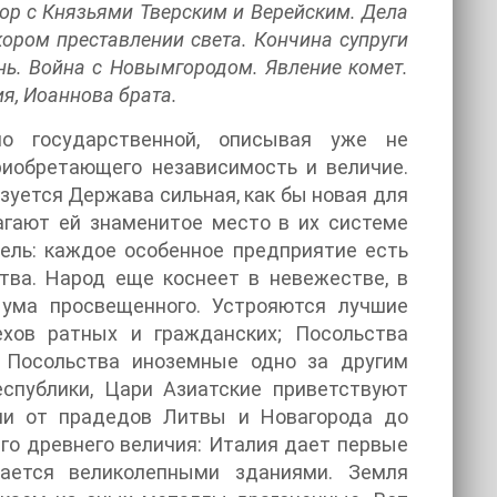
вор с Князьями Тверским и Верейским. Дела
ором преставлении света. Кончина супруги
нь. Война с Новымгородом. Явление комет.
я, Иоаннова брата.
о государственной, описывая уже не
риобретающего независимость и величие.
зуется Держава сильная, как бы новая для
агают ей знаменитое место в их системе
ель: каждое особенное предприятие есть
тва. Народ еще коснеет в невежестве, в
 ума просвещенного. Устрояются лучшие
ехов ратных и гражданских; Посольства
 Посольства иноземные одно за другим
еспублики, Цари Азиатские приветствуют
ями от прадедов Литвы и Новагорода до
го древнего величия: Италия дает первые
ается великолепными зданиями. Земля