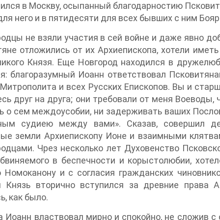
ился в Москву, осыпанный благодарностию Псковит
для него и в пятидесяти для всех бывших с ним Бояр
одцы не взяли участия в сей войне и даже явно д
яне отложились от их Архиепископа, хотели иметь
ликого Князя. Еще Новгород находился в дружелю
я: благоразумный Иоанн ответствовал Псковитяна
Митрополита и всех Русских Епископов. Вы и старш
сь друг на друга; они требовали от меня Воеводы, 
 о сем междоусобии, ни задерживать ваших Послов 
ным судиею между вами». Сказав, совершил де
ные земли Архиепископу Ионе и взаимными клятва
одцами. Чрез несколько лет Духовенство Псковск
бвиняемого в беспечности и корыстолюбии, хотел
 Номоканону и с согласия гражданских чиновнико
й Князь вторично вступился за древние права А
ь, как было.
а Иоанн властвовал мирно и спокойно, не сложив с 