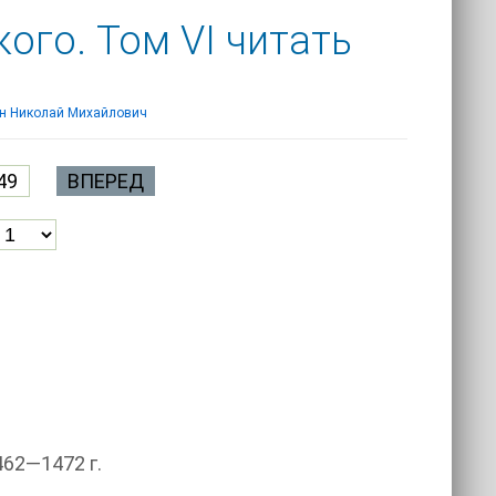
ого. Том VI читать
н Николай Михайлович
49
ВПЕРЕД
462—1472 г.