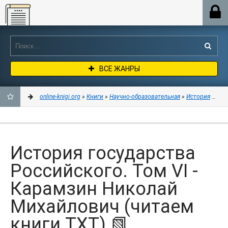
Online-knigi.org
ВСЕ ЖАНРЫ
online-knigi.org
»
Книги
»
Научно-образовательная
»
История
» Ист
ДОБАВИТЬ
В
История государства
ЗАКЛАДКИ
Российского. Том VI -
Карамзин Николай
Михайлович (читаем
книги TXT) 📗