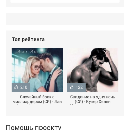
Топ рейтинга
210
122
Случайный брак с
Свидание на одну ночь
миллиардером (СИ) - Лав
(СИ) - Купер Хелен
Агата (полная версия
(бесплатные серии книг
книги TXT) 📗
.txt) 📗
Помощь проекту