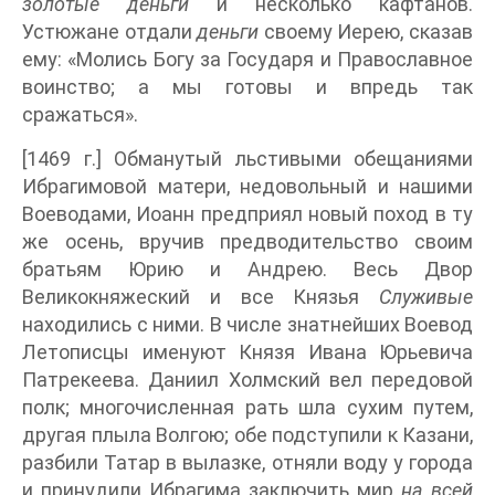
золотые деньги
и несколько кафтанов.
Устюжане отдали
деньги
своему Иерею, сказав
ему: «Молись Богу за Государя и Православное
воинство; а мы готовы и впредь так
сражаться».
[1469 г.] Обманутый льстивыми обещаниями
Ибрагимовой матери, недовольный и нашими
Воеводами, Иоанн предприял новый поход в ту
же осень, вручив предводительство своим
братьям Юрию и Андрею. Весь Двор
Великокняжеский и все Князья
Служивые
находились с ними. В числе знатнейших Воевод
Летописцы именуют Князя Ивана Юрьевича
Патрекеева. Даниил Холмский вел передовой
полк; многочисленная рать шла сухим путем,
другая плыла Волгою; обе подступили к Казани,
разбили Татар в вылазке, отняли воду у города
и принудили Ибрагима заключить мир
на всей