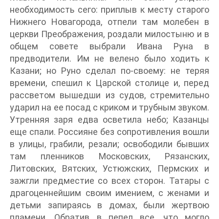
необходимость сего: приплыв к месту старого
Нижнего Новагорода, отпели там молебен в
церкви Преображения, роздали милостыню и в
общем совете выбрали Ивана Руна в
предводители. Им не велено было ходить к
Казани; но Руно сделал по-своему: не теряя
времени, спешил к Царской столице и, перед
рассветом вышедши из судов, стремительно
ударил на ее посад с криком и трубным звуком.
Утренняя заря едва осветила небо; Казанцы
еще спали. Россияне без сопротивления вошли
в улицы, грабили, резали; освободили бывших
там пленников Московских, Рязанских,
Литовских, Вятских, Устюжских, Пермских и
зажгли предместие со всех сторон. Татары с
драгоценнейшим своим имением, с женами и
детьми запираясь в домах, были жертвою
пламени. Обратив в пепел все, что могло