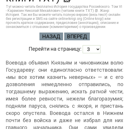
Тут можно читать бесплатно История государства Российского. Том VI
- Карамзин Николай Михайлович (читаем книги TXT) 📗. Жанр:
История. Так же Вы можете читать полную версию (весь текст) онлайн
без регистрации и SMS на сайте online-knigi.org (Online knigi) или
прочесть краткое содержание, предисловие (аннотацию), описание и
ознакомиться с отзывами (комментариями) о произведении.
НАЗАД
ВПЕРЕД
Перейти на страницу:
Воевода объявил Князьям и чиновникам волю
Государеву: они единогласно ответствовали:
«мы все хотим казнить неверных» — и с его
дозволения немедленно отправились, по
тогдашнему выражению,
искать ратной чести
,
имея более ревности, нежели благоразумия;
подняли паруса, снялись с якоря, и пристань
скоро опустела. Воевода остался в Нижнем
почти без войска и даже не избрал для них
главного начальника. Они сами увидели