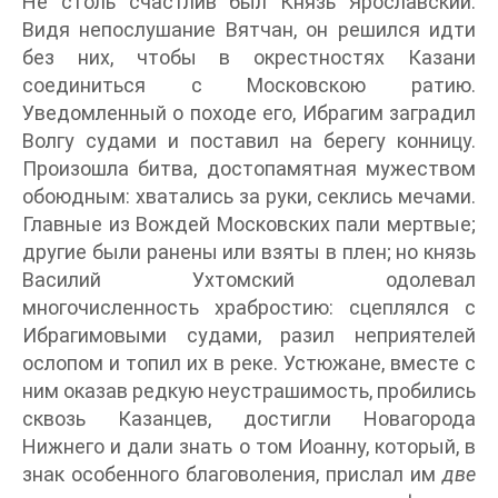
Не столь счастлив был Князь Ярославский.
Видя непослушание Вятчан, он решился идти
без них, чтобы в окрестностях Казани
соединиться с Московскою ратию.
Уведомленный о походе его, Ибрагим заградил
Волгу судами и поставил на берегу конницу.
Произошла битва, достопамятная мужеством
обоюдным: хватались за руки, секлись мечами.
Главные из Вождей Московских пали мертвые;
другие были ранены или взяты в плен; но князь
Василий Ухтомский одолевал
многочисленность храбростию: сцеплялся с
Ибрагимовыми судами, разил неприятелей
ослопом и топил их в реке. Устюжане, вместе с
ним оказав редкую неустрашимость, пробились
сквозь Казанцев, достигли Новагорода
Нижнего и дали знать о том Иоанну, который, в
знак особенного благоволения, прислал им
две