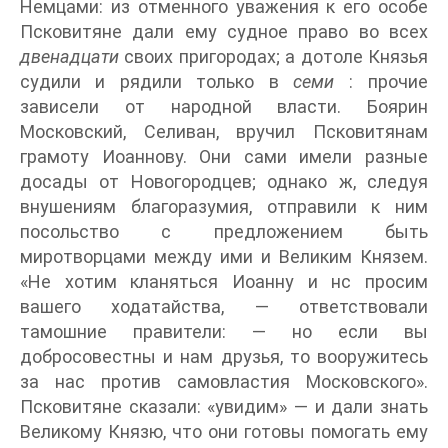
Немцами: из отменного уважения к его особе
Псковитяне дали ему судное право во всех
двенадцати
своих пригородах; а дотоле Князья
судили и рядили только в
семи
: прочие
зависели от народной власти. Боярин
Московский, Селиван, вручил Псковитянам
грамоту Иоаннову. Они сами имели разные
досады от Новогородцев; однако ж, следуя
внушениям благоразумия, отправили к ним
посольство с предложением быть
миротворцами между ими и Великим Князем.
«Не хотим кланяться Иоанну и нс просим
вашего ходатайства, — ответствовали
тамошние правители: — но если вы
добросовестны и нам друзья, то вооружитесь
за нас против самовластия Московского».
Псковитяне сказали: «увидим» — и дали знать
Великому Князю, что они готовы помогать ему