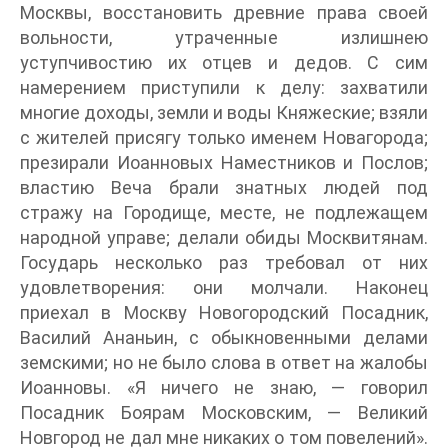
Москвы, восстановить древние права своей
вольности, утраченные излишнею
уступчивостию их отцев и дедов. С сим
намерением приступили к делу: захватили
многие доходы, земли и воды Княжеские; взяли
с жителей присягу только именем Новагорода;
презирали Иоанновых Наместников и Послов;
властию Веча брали знатных людей под
стражу на Городище, месте, не подлежащем
народной управе; делали обиды Москвитянам.
Государь несколько раз требовал от них
удовлетворения: они молчали. Наконец
приехал в Москву Новогородский Посадник,
Василий Ананьин, с обыкновенными делами
земскими; но не было слова в ответ на жалобы
Иоанновы. «Я ничего не знаю, — говорил
Посадник Боярам Московским, — Великий
Новгород не дал мне никаких о том повелений».