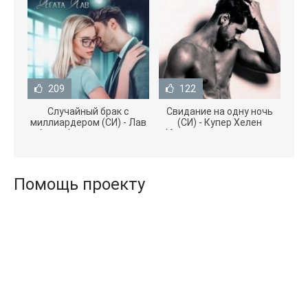
209
122
Случайный брак с
Свидание на одну ночь
миллиардером (СИ) - Лав
(СИ) - Купер Хелен
Агата (полная версия
(бесплатные серии книг
книги TXT) 📗
.txt) 📗
Помощь проекту