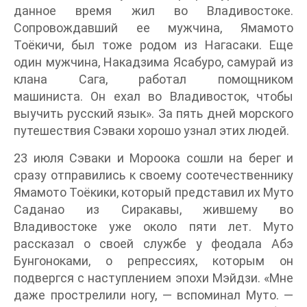
данное время жил во Владивостоке.
Сопровождавший ее мужчина, Ямамото
Тоёкичи, был тоже родом из Нагасаки. Еще
один мужчина, Накадзима Ясабуро, самурай из
клана Сага, работал помощником
машиниста. Он ехал во Владивосток, чтобы
выучить русский язык». За пять дней морского
путешествия Сэваки хорошо узнал этих людей.
23 июля Сэваки и Мороока сошли на берег и
сразу отправились к своему соотечественнику
Ямамото Тоёкики, который представил их Муто
Саданао из Сиракавы, жившему во
Владивостоке уже около пяти лет. Муто
рассказал о своей службе у феодала Абэ
Бунгоноками, о репрессиях, которым он
подвергся с наступлением эпохи Мэйдзи. «Мне
даже прострелили ногу, — вспоминал Муто. —