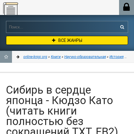
Online-knigi.org
ВСЕ ЖАНРЫ
online-knigi.org
»
Книги
»
Научно-образовательная
»
История
» Сиб
ДОБАВИТЬ
В
Сибирь в сердце
ЗАКЛАДКИ
японца - Кюдзо Като
(читать книги
полностью без
сокращений TXT, FB2)