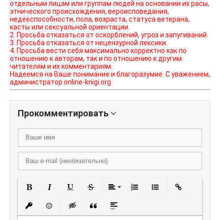
отдельным лицам или группам людей на основании их расы,
этнического происхождения, вероисповедания,
недееспособности, пола, возраста, статуса ветерана,
касты или сексуальной ориентации.
2. Просьба отказаться от оскорблений, угроз и запугиваний.
3. Просьба отказаться от нецензурной лексики.
4. Просьба вести себя максимально корректно как по
отношению к авторам, так и по отношению к другим
читателям и их комментариям.
Надеемся на Ваше понимание и благоразумие. С уважением,
администратор online-knigi.org
Прокомментировать
Полужирный
Курсив
Подчеркнутый
Зачеркнутый
Выравнивание
Нумерованный списо
Маркированный
Вставить
Вставить защищенную ссылку
Вставить смайлик
Вставка скрытого текста
Вставка цитаты
Вставка спойлера