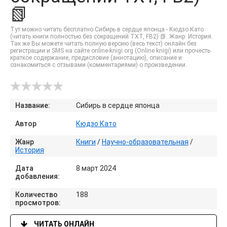
📗
Тут можно читать бесплатно Сибирь в сердце японца - Кюдзо Като
(читать книги полностью без сокращений TXT, FB2) 📗. Жанр: История.
Так же Вы можете читать полную версию (весь текст) онлайн без
регистрации и SMS на сайте online-knigi.org (Online knigi) или прочесть
краткое содержание, предисловие (аннотацию), описание и
ознакомиться с отзывами (комментариями) о произведении.
Название:
Сибирь в сердце японца
Автор
Кюдзо Като
Жанр
Книги
/
Научно-образовательная
/
История
Дата
8 март 2024
добавления:
Количество
188
просмотров:
ЧИТАТЬ ОНЛАЙН