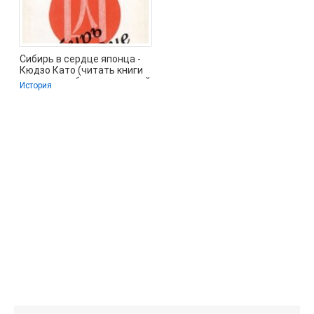
Сибирь в сердце японца -
Кюдзо Като (читать книги
полностью без сокращений
История
TXT,