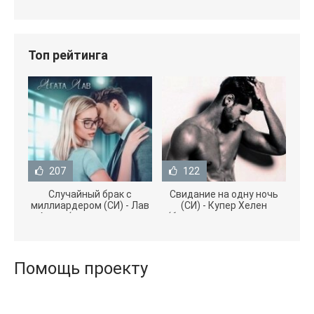
Топ рейтинга
207
122
Случайный брак с
Свидание на одну ночь
миллиардером (СИ) - Лав
(СИ) - Купер Хелен
Агата (полная версия
(бесплатные серии книг
книги TXT) 📗
.txt) 📗
Помощь проекту