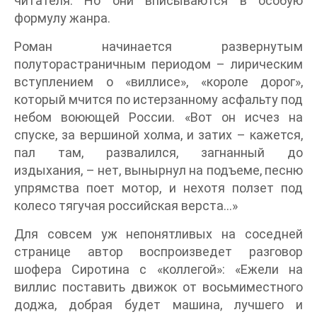
читателя. Но они вписываются в особую
формулу жанра.
Роман начинается развернутым
полуторастраничным периодом – лирическим
вступлением о «виллисе», «короле дорог»,
который мчится по истерзанному асфальту под
небом воюющей России. «Вот он исчез на
спуске, за вершиной холма, и затих – кажется,
пал там, развалился, загнанный до
издыхания, – нет, вынырнул на подъеме, песню
упрямства поет мотор, и нехотя ползет под
колесо тягучая российская верста…»
Для совсем уж непонятливых на соседней
странице автор воспроизведет разговор
шофера Сиротина с «коллегой»: «Ежели на
виллис поставить движок от восьмиместного
доджа, добрая будет машина, лучшего и