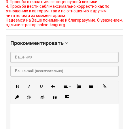
3. Просьба отказаться от нецензурной лексики.
4. Просьба вести себя максимально корректно как по
отношению к авторам, так и по отношению к другим
читателям и их комментариям.
Надеемся на Ваше понимание и благоразумие. С уважением,
администратор online-knigi.org
Прокомментировать
Полужирный
Курсив
Подчеркнутый
Зачеркнутый
Выравнивание
Нумерованный списо
Маркированный
Вставить
Вставить защищенную ссылку
Вставить смайлик
Вставка скрытого текста
Вставка цитаты
Вставка спойлера