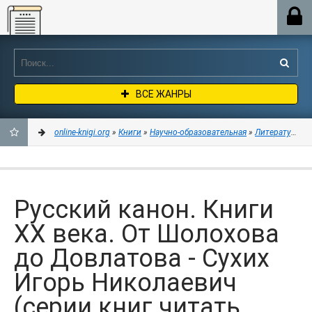
Online-knigi.org
ВСЕ ЖАНРЫ
online-knigi.org
»
Книги
»
Научно-образовательная
»
Литературове
ДОБАВИТЬ
В
Русский канон. Книги
ЗАКЛАДКИ
ХХ века. От Шолохова
до Довлатова - Сухих
Игорь Николаевич
(серии книг читать