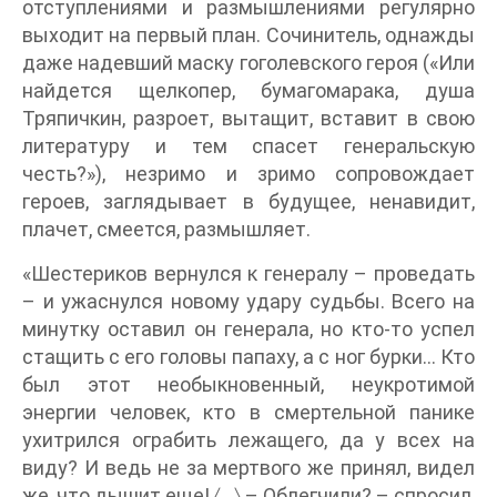
отступлениями и размышлениями регулярно
выходит на первый план. Сочинитель, однажды
даже надевший маску гоголевского героя («Или
найдется щелкопер, бумагомарака, душа
Тряпичкин, разроет, вытащит, вставит в свою
литературу и тем спасет генеральскую
честь?»), незримо и зримо сопровождает
героев, заглядывает в будущее, ненавидит,
плачет, смеется, размышляет.
«Шестериков вернулся к генералу – проведать
– и ужаснулся новому удару судьбы. Всего на
минутку оставил он генерала, но кто-то успел
стащить с его головы папаху, а с ног бурки… Кто
был этот необыкновенный, неукротимой
энергии человек, кто в смертельной панике
ухитрился ограбить лежащего, да у всех на
виду? И ведь не за мертвого же принял, видел
же, что дышит еще! 〈…〉 – Облегчили? – спросил,