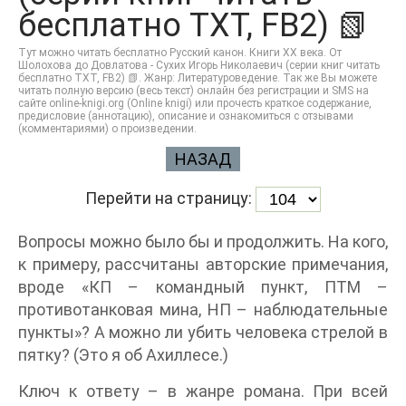
бесплатно TXT, FB2) 📗
Тут можно читать бесплатно Русский канон. Книги ХХ века. От
Шолохова до Довлатова - Сухих Игорь Николаевич (серии книг читать
бесплатно TXT, FB2) 📗. Жанр: Литературоведение. Так же Вы можете
читать полную версию (весь текст) онлайн без регистрации и SMS на
сайте online-knigi.org (Online knigi) или прочесть краткое содержание,
предисловие (аннотацию), описание и ознакомиться с отзывами
(комментариями) о произведении.
НАЗАД
Перейти на страницу:
Вопросы можно было бы и продолжить. На кого,
к примеру, рассчитаны авторские примечания,
вроде «КП – командный пункт, ПТМ –
противотанковая мина, НП – наблюдательные
пункты»? А можно ли убить человека стрелой в
пятку? (Это я об Ахиллесе.)
Ключ к ответу – в жанре романа. При всей