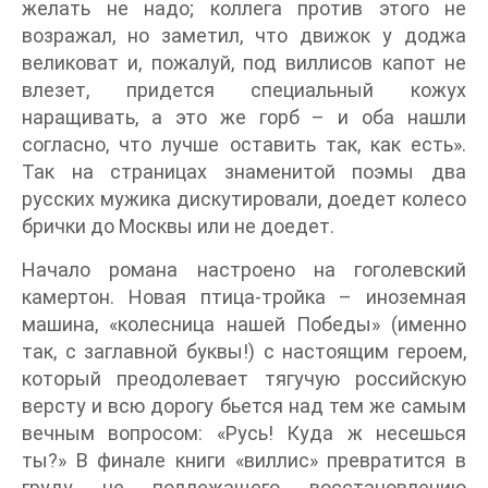
желать не надо; коллега против этого не
возражал, но заметил, что движок у доджа
великоват и, пожалуй, под виллисов капот не
влезет, придется специальный кожух
наращивать, а это же горб – и оба нашли
согласно, что лучше оставить так, как есть».
Так на страницах знаменитой поэмы два
русских мужика дискутировали, доедет колесо
брички до Москвы или не доедет.
Начало романа настроено на гоголевский
камертон. Новая птица-тройка – иноземная
машина, «колесница нашей Победы» (именно
так, с заглавной буквы!) с настоящим героем,
который преодолевает тягучую российскую
версту и всю дорогу бьется над тем же самым
вечным вопросом: «Русь! Куда ж несешься
ты?» В финале книги «виллис» превратится в
груду не подлежащего восстановлению