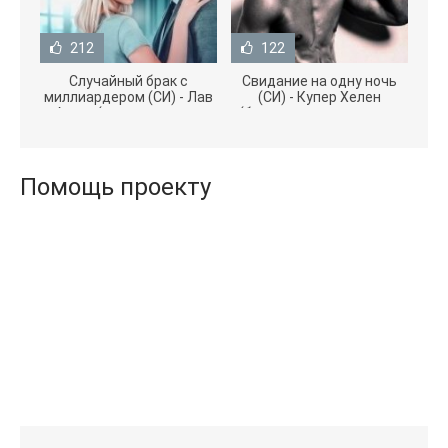
212
122
Случайный брак с
Свидание на одну ночь
миллиардером (СИ) - Лав
(СИ) - Купер Хелен
Агата (полная версия
(бесплатные серии книг
книги TXT) 📗
.txt) 📗
Помощь проекту