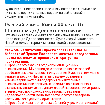
Сухих Игорь Николаевич - все книги автора в одном месте
читать по порядку полные версии на сайте онлайн
библиотеки mir-knigi.info.
Русский канон. Книги ХХ века. От
Шолохова до Довлатова отзывы
Отзывы читателей о книге Русский канон. Книги ХХ века. От
Шолохова до Довлатова, автор: Сухих Игорь Николаевич.
Читайте комментарии и мнения людей о произведении.
Уважаемые читатели и просто посетители нашей
библиотеки! Просим Вас придерживаться определенных
правил при комментировании литературных
произведений.
1. Просьба отказаться от дискриминационных
высказываний. Мы защищаем право наших читателей
свободно выражать свою точку зрения. Вместе с тем мы не
терпим агрессии. На сайте запрещено оставлять
комментарий, который содержит унизительные
высказывания или призывы к насилию по отношению к
отдельным лицам или группам людей на основании их расы,
этнического происхождения, вероисповедания,
недееспособности, пола, возраста, статуса ветерана,
касты или сексуальной ориентации.
2. Просьба отказаться от оскорблений, угроз и запугиваний.