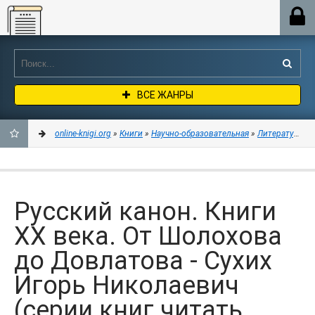
Online-knigi.org
ВСЕ ЖАНРЫ
online-knigi.org
»
Книги
»
Научно-образовательная
»
Литературове
ДОБАВИТЬ
В
Русский канон. Книги
ЗАКЛАДКИ
ХХ века. От Шолохова
до Довлатова - Сухих
Игорь Николаевич
(серии книг читать