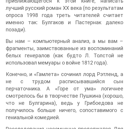
приближающегося к этой книге, написать
лучший русский роман XX века (по результатам
опроса 1998 года треть читателей считает
именно так: Булгаков и Пастернак далеко
позади).
Вы нам – компьютерный анализ, а мы вам –
фрагменты, заимствованные из воспоминаний
белых генералов (как будто Л. Толстой не
использовал мемуары о войне 1812 года).
Конечно, и «Гамлета» сочинил лорд Рэтленд, а
не с трудом расписывавшийся сын
перчаточника. А «Горе от ума» логичнее
смотрелось бы в творчестве Пушкина (хорошо,
что не Булгарина), ведь у Грибоедова не
получилось больше ничего, сопоставимого с
гениальной комедией.
Расследования, несомненно, продолжатся. Для