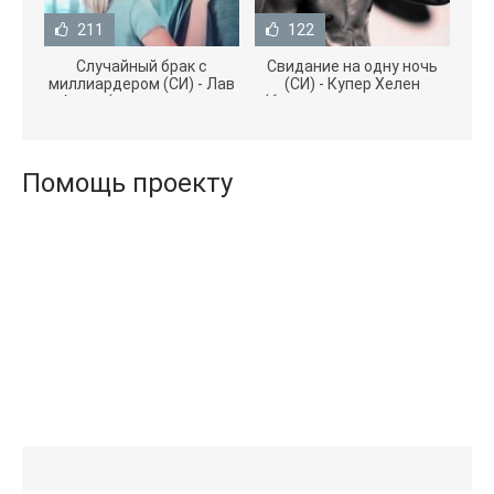
211
122
Случайный брак с
Свидание на одну ночь
миллиардером (СИ) - Лав
(СИ) - Купер Хелен
Агата (полная версия
(бесплатные серии книг
книги TXT) 📗
.txt) 📗
Помощь проекту