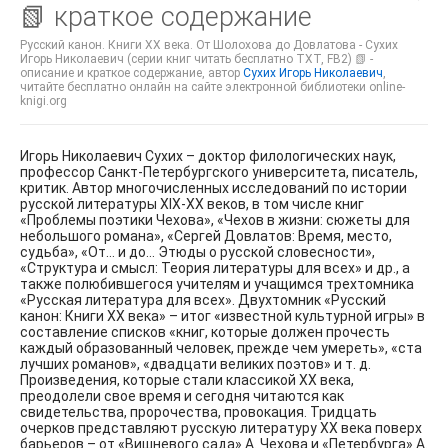
📗 краткое содержание
Русский канон. Книги ХХ века. От Шолохова до Довлатова - Сухих
Игорь Николаевич (серии книг читать бесплатно TXT, FB2) 📗 -
описание и краткое содержание, автор
Сухих Игорь Николаевич
,
читайте бесплатно онлайн на сайте электронной библиотеки online-
knigi.org
Игорь Николаевич Сухих – доктор филологических наук,
профессор Санкт-Петербургского университета, писатель,
критик. Автор многочисленных исследований по истории
русской литературы XIX-XX веков, в том числе книг
«Проблемы поэтики Чехова», «Чехов в жизни: сюжеты для
небольшого романа», «Сергей Довлатов: Время, место,
судьба», «От… и до… Этюды о русской словесности»,
«Структура и смысл: Теория литературы для всех» и др., а
также полюбившегося учителям и учащимся трехтомника
«Русская литература для всех». Двухтомник «Русский
канон: Книги XX века» – итог «известной культурной игры» в
составление списков «книг, которые должен прочесть
каждый образованный человек, прежде чем умереть», «ста
лучших романов», «двадцати великих поэтов» и т. д.
Произведения, которые стали классикой XX века,
преодолели свое время и сегодня читаются как
свидетельства, пророчества, провокация. Тридцать
очерков представляют русскую литературу XX века поверх
барьеров – от «Вишневого сада» А. Чехова и «Петербурга» А.