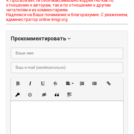
4. Просьба вести себя максимально корректно как по
отношению к авторам, так и по отношению к другим
читателям и их комментариям.
Надеемся на Ваше понимание и благоразумие. С уважением,
администратор online-knigi.org
Прокомментировать
Полужирный
Курсив
Подчеркнутый
Зачеркнутый
Выравнивание
Нумерованный списо
Маркированный
Вставить
Вставить защищенную ссылку
Вставить смайлик
Вставка скрытого текста
Вставка цитаты
Вставка спойлера