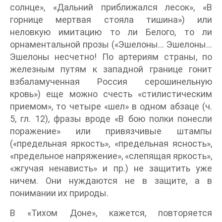
солнце», «Дальний приближался лесок», «В
горнице мертвая стояла тишина») или
неловкую имитацию то ли Белого, то ли
орнаментальной прозы («Эшелоны… Эшелоны…
Эшелоны несчетно! По артериям страны, по
железным путям к западной границе гонит
взбаламученная Россия серошинельную
кровь») еще можно счесть «стилистическим
приемом», то четыре «шел» в одном абзаце (ч.
5, гл. 12), фразы вроде «В бою полки понесли
поражение» или привязчивые штампы
(«предельная яркость», «предельная ясность»,
«предельное напряжение», «слепящая яркость»,
«жгучая ненависть» и пр.) не защитить уже
ничем. Они нуждаются не в защите, а в
понимании их природы.
В «Тихом Доне», кажется, повторяется