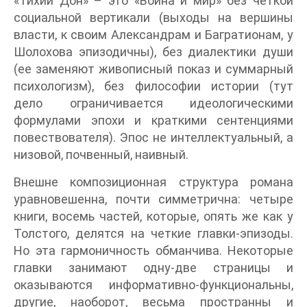
«Тихий Дон» – это «Война и мир» без четкой
социальной вертикали (выходы на вершины
власти, к своим Александрам и Багратионам, у
Шолохова эпизодичны), без диалектики души
(ее заменяют живописный показ и суммарный
психологизм), без философии истории (тут
дело ограничивается идеологическими
формулами эпохи и краткими сентенциями
повествователя). Эпос не интеллектуальный, а
низовой, почвенный, наивный.
Внешне композиционная структура романа
уравновешенна, почти симметрична: четыре
книги, восемь частей, которые, опять же как у
Толстого, делятся на четкие главки-эпизоды.
Но эта гармоничность обманчива. Некоторые
главки занимают одну-две страницы и
оказываются информативно-функциональны,
другие, наоборот, весьма пространны и