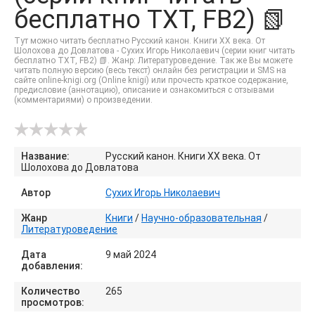
бесплатно TXT, FB2) 📗
Тут можно читать бесплатно Русский канон. Книги ХХ века. От
Шолохова до Довлатова - Сухих Игорь Николаевич (серии книг читать
бесплатно TXT, FB2) 📗. Жанр: Литературоведение. Так же Вы можете
читать полную версию (весь текст) онлайн без регистрации и SMS на
сайте online-knigi.org (Online knigi) или прочесть краткое содержание,
предисловие (аннотацию), описание и ознакомиться с отзывами
(комментариями) о произведении.
Название:
Русский канон. Книги ХХ века. От
Шолохова до Довлатова
Автор
Сухих Игорь Николаевич
Жанр
Книги
/
Научно-образовательная
/
Литературоведение
Дата
9 май 2024
добавления:
Количество
265
просмотров: