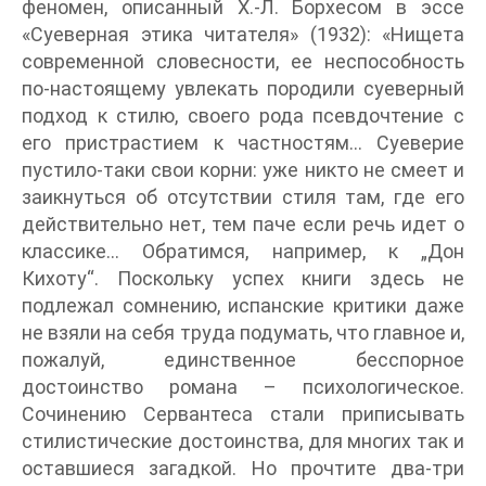
феномен, описанный Х.-Л. Борхесом в эссе
«Суеверная этика читателя» (1932): «Нищета
современной словесности, ее неспособность
по-настоящему увлекать породили суеверный
подход к стилю, своего рода псевдочтение с
его пристрастием к частностям… Суеверие
пустило-таки свои корни: уже никто не смеет и
заикнуться об отсутствии стиля там, где его
действительно нет, тем паче если речь идет о
классике… Обратимся, например, к „Дон
Кихоту“. Поскольку успех книги здесь не
подлежал сомнению, испанские критики даже
не взяли на себя труда подумать, что главное и,
пожалуй, единственное бесспорное
достоинство романа – психологическое.
Сочинению Сервантеса стали приписывать
стилистические достоинства, для многих так и
оставшиеся загадкой. Но прочтите два-три