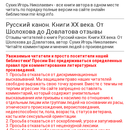
Сухих Игорь Николаевич - все книги автора в одном месте
читать по порядку полные версии на сайте онлайн
библиотеки mir-knigi.info.
Русский канон. Книги ХХ века. От
Шолохова до Довлатова отзывы
Отзывы читателей о книге Русский канон. Книги ХХ века. От
Шолохова до Довлатова, автор: Сухих Игорь Николаевич.
Читайте комментарии и мнения людей о произведении.
Уважаемые читатели и просто посетители нашей
библиотеки! Просим Вас придерживаться определенных
правил при комментировании литературных
произведений.
1. Просьба отказаться от дискриминационных
высказываний. Мы защищаем право наших читателей
свободно выражать свою точку зрения. Вместе с тем мы не
терпим агрессии. На сайте запрещено оставлять
комментарий, который содержит унизительные
высказывания или призывы к насилию по отношению к
отдельным лицам или группам людей на основании их расы,
этнического происхождения, вероисповедания,
недееспособности, пола, возраста, статуса ветерана,
касты или сексуальной ориентации.
2. Просьба отказаться от оскорблений, угроз и запугиваний.
3. Просьба отказаться от нецензурной лексики.