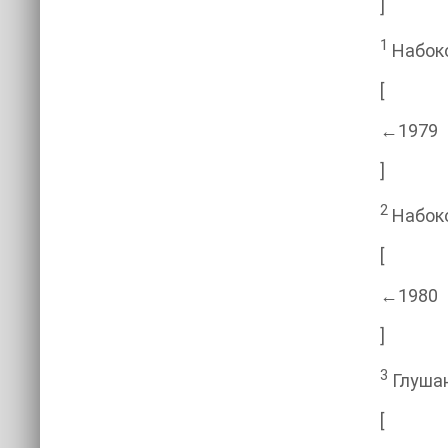
]
1
Набоков
[
←1979
]
2
Набоко
[
←1980
]
3
Глушано
[