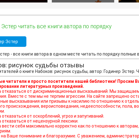
 Эстер читать все книги автора по порядку
ер Эстер
стер - все книги автора в одном месте читать по порядку полные ве
в: рисунок судьбы отзывы
тателей о книге Набоков: рисунок судьбы, автор: Годинер Эстер.
е читатели и просто посетители нашей библиотеки! Просим В
ровании литературных произведений.
ься от дискриминационных высказываний. Мы защищаем право наших читателей свободно выражать свою
ния. Вместе с тем мы не терпим агрессии. На сайте запрещено о
ные высказывания или призывы к насилию по отношению к отдель
го происхождения, вероисповедания, недееспособности, пола, во
ии.
а отказаться от оскорблений, угроз и запугиваний.
а отказаться от нецензурной лексики.
а вести себя максимально корректно как по отношению к авторам,
риям.
на Ваше понимание и благоразумие. С уважением, администратор o