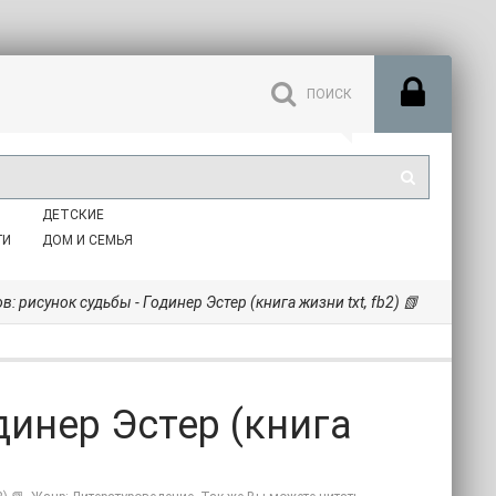
ДЕТСКИЕ
ГИ
ДОМ И СЕМЬЯ
в: рисунок судьбы - Годинер Эстер (книга жизни txt, fb2) 📗
динер Эстер (книга