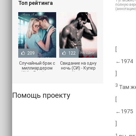
Тут можно ч
Топ рейтинга
полную верс
(аннотацию
[
209
122
←1974
Случайный брак с
Свидание на одну
миллиардером
ночь (СИ) - Купер
]
(СИ) - Лав Агата
Хелен
(полная версия
(бесплатные
книги TXT) 📗
серии книг .txt) 📗
3
Там же.
Помощь проекту
[
←1975
]
1