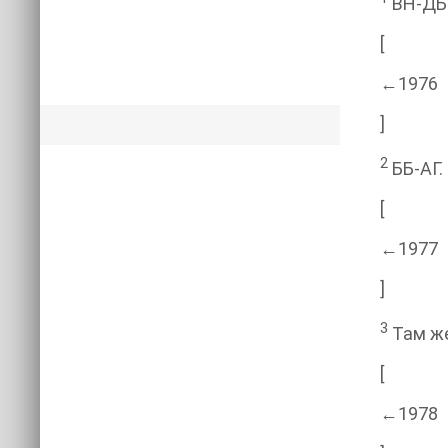
ВН-ДБ.
[
←1976
]
2
ББ-АГ. 
[
←1977
]
3
Там же.
[
←1978