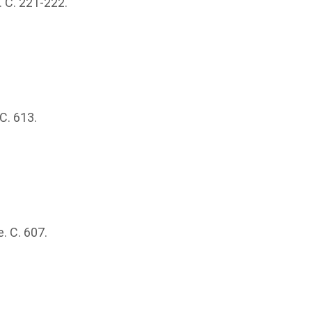
 С. 221-222.
С. 613.
 С. 607.