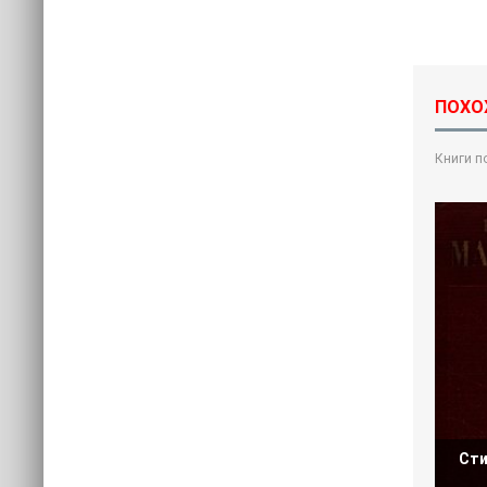
ПОХО
Книги п
Сти