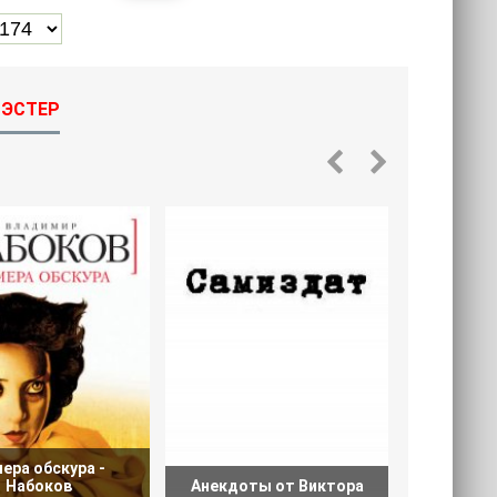
 ЭСТЕР
.
ера обскура -
Лозунги и
Набоков
Анекдоты от Виктора