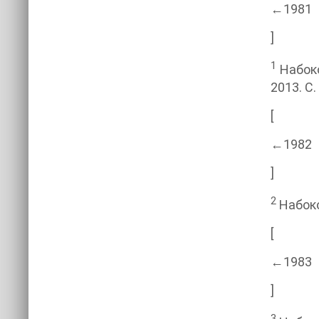
←1981
]
1
Набоко
2013. С.
[
←1982
]
2
Набоков
[
←1983
]
3