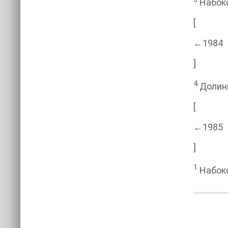
Набоков
[
←1984
]
4
Долини
[
←1985
]
1
Набоков