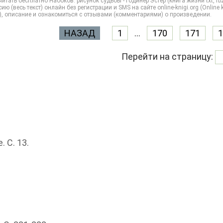
итать бесплатно Набоков: рисунок судьбы - Годинер Эстер (книга жизни txt, fb
ию (весь текст) онлайн без регистрации и SMS на сайте online-knigi.org (Online
), описание и ознакомиться с отзывами (комментариями) о произведении.
НАЗАД
1
...
170
171
1
Перейти на страницу:
 С. 13.