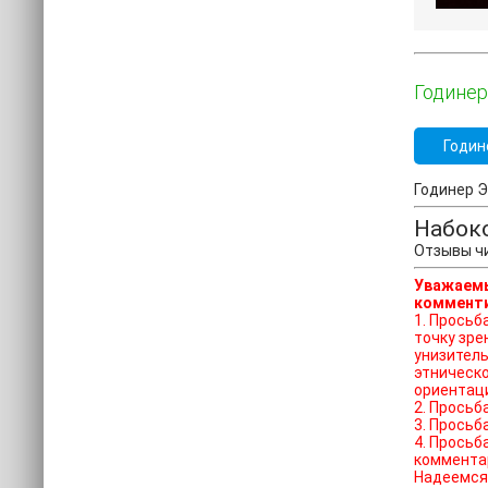
Годинер
Годин
Годинер Э
Набоко
Отзывы чи
Уважаемы
комменти
1. Просьба отказат
точку зре
унизитель
этническо
ориентац
2. Просьб
3. Просьб
4. Просьб
коммента
Надеемся 