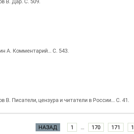
 В. Дар. С. 509.
н А. Комментарий… С. 543.
 В. Писатели, цензура и читатели в России... С. 41.
НАЗАД
1
...
170
171
1