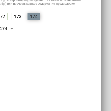
2) 📗. Жанр: Литературоведение. Так же Вы можете читать
 knigi) или прочесть краткое содержание, предисловие
72
173
174