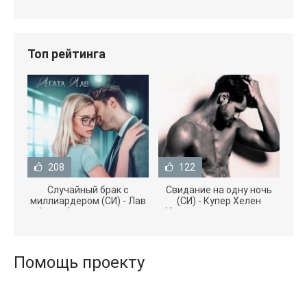
Топ рейтинга
208
122
Случайный брак с
Свидание на одну ночь
миллиардером (СИ) - Лав
(СИ) - Купер Хелен
Агата (полная версия
(бесплатные серии книг
книги TXT) 📗
.txt) 📗
Помощь проекту