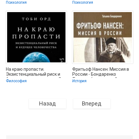
Львович (читаемые книги
счастья в доме и в жизни -
Психология
Психология
читать
Рубин
На краю пропасти.
Фритьоф Нансен: Миссия в
Экзистенциальный риск и
России - Бондаренко
будущее человечества - Орд
Татьяна (книги онлайн
Философия
История
Тоби
полные
Назад
Вперед