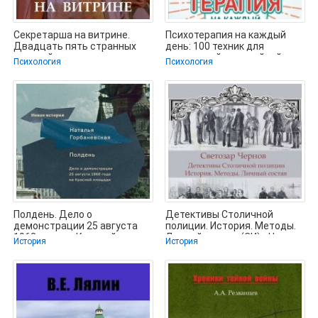
Секретарша на витрине.
Психотерапия на каждый
Двадцать пять странных
день: 100 техник для
историй из практики
счастливой и спокойной
Психология
Психология
жизни -
Полдень. Дело о
Детективы Столичной
демонстрации 25 августа
полиции. История. Методы.
1968 года на Красной
Личный состав (СИ) - Чернов
История
История
площади -