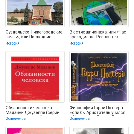
Суздальско-Нижегородские
В сетях шпионажа, или «Час
князья, или Последние
крокодила» - Резванцев
Рюриковичи на русском
Александр Александрович
История
История
троне -
Обязанности человека -
Философия Гарри Поттера:
Мадзини Джузеппе (серии
Если бы Аристотель учился
книг читать онлайн
в Хогвартсе - Бэггет Дэвид
Философия
Философия
бесплатно