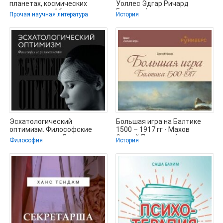
планетах, космических
Уоллес Эдгар Ричард
странниках - Абрамова
Горацио (книга регистрации
Прочая научная литература
История
Оксана
.TXT,
Эсхатологический
Большая игра на Балтике
оптимизм. Философские
1500 – 1917 гг - Махов
размышления - Дугина
Сергей Петрович (читать
Философия
История
Дарья Александровна
книгу