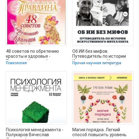
48 советов по обретению
Об ИИ без мифов.
красоты и здоровья -
Путеводитель по истории
Правдина Наталия (книги
Искусственного Интеллекта
Психология
Прочая научная литература
хорошем
- Черняк
Психология менеджмента -
Магия порядка. Легкий
Полукаров Вячеслав
способ повысить уровень