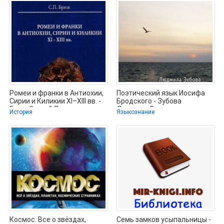
Ромеи и франки в Антиохии,
Поэтический язык Иосифа
Сирии и Киликии XI–XIII вв. -
Бродского - Зубова
Брюн Сергей Павлович
Людмила Владимировна
История
Языкознание
(серии книг
Космос. Все о звёздах,
Семь замков усыпальницы -