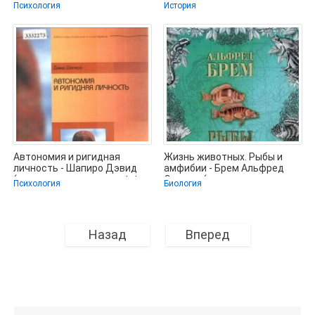
Франц Мария-Луиза (полные
добровольцы на Восточном
Психология
История
книги
фронте.
Автономия и ригидная
Жизнь животных. Рыбы и
личность - Шапиро Дэвид
амфибии - Брем Альфред
(читать хорошую книгу txt,
Эдмунд (читать книги
Психология
Биология
fb2) 📗
онлайн
Назад
Вперед