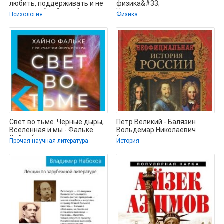
любить, поддерживать и не
физика&#33;
терять себя - Скоробогатова
Непочтительное
Психология
Физика
руководство по
фундаментальной
Свет во тьме. Черные дыры,
Петр Великий - Балязин
Вселенная и мы - Фальке
Вольдемар Николаевич
Хайно (читать полные книги
(читать книги регистрация
Прочая научная литература
История
TXT, FB2)