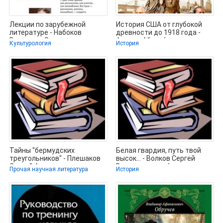
Лекции по зарубежной
История США от глубокой
литературе - Набоков
древности до 1918 года -
Владимир Владимирович
Азимов Айзек (читать книги
Культурология
История
(книги серии
Тайны "бермудских
Белая гвардия, путь твой
треугольников" - Плешаков
высок... - Волков Сергей
Сергей Александрович
Владимирович (лучшие
Прочая научная литература
История
(читать книги
книги