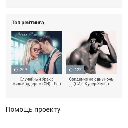
Топ рейтинга
209
122
Случайный брак с
Свидание на одну ночь
миллиардером (СИ) - Лав
(СИ) - Купер Хелен
Агата (полная версия
(бесплатные серии книг
книги TXT) 📗
.txt) 📗
Помощь проекту