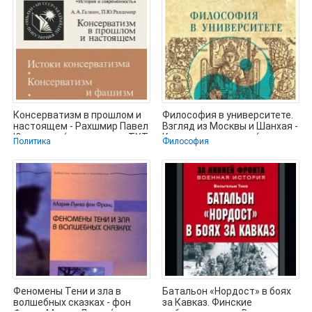
Консерватизм в прошлом и
Философия в университете.
настоящем - Рахшмир Павел
Взгляд из Москвы и Шанхая -
Юхимович (книга жизни .TXT,
Коллектив авторов (книги
Политика
Философия
Феномены Тени и зла в
Батальон «Нордост» в боях
волшебных сказках - фон
за Кавказ. Финские