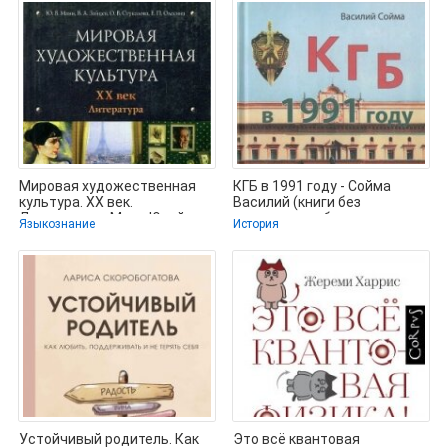
Мировая художественная
КГБ в 1991 году - Сойма
культура. XX век.
Василий (книги без
Литература - Манн Юрий
регистрации бесплатно
Языкознание
История
Владимирович
полностью TXT,
Устойчивый родитель. Как
Это всё квантовая