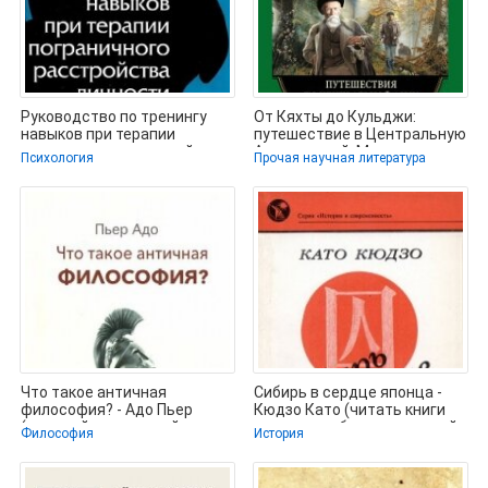
Руководство по тренингу
От Кяхты до Кульджи:
навыков при терапии
путешествие в Центральную
пограничного расстройства
Азию и китай. Мои
Психология
Прочая научная литература
личности
путешествия по
Что такое античная
Сибирь в сердце японца -
философия? - Адо Пьер
Кюдзо Като (читать книги
(хороший книги онлайн
полностью без сокращений
Философия
История
бесплатно .txt,
TXT,