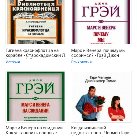
Гигиена краснофлотца на
Марс и Венера: почему мы
корабле - Старокадомский Л.
ссоримся? - Грэй Джон
(книги .txt) 📗
(читать книги без
История
Психология
сокращений
Марс и Венера на свидании.
Когда извинений
Как установить прочные
недостаточно - Чепмен Гэри