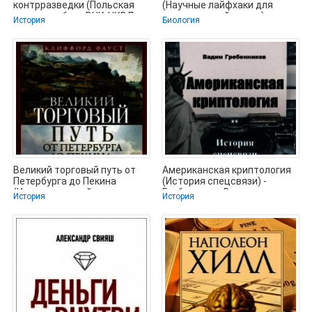
контрразведки (Польская
(Научные лайфхаки для
линия в работе ВЧК-НКВД
повседневной жизни) -
История
Биология
Модер Мартин
Великий торговый путь от
Американская криптология
Петербурга до Пекина
(История спецсвязи) -
(История российско-
Гребенников Вадим
История
История
китайских
Викторович