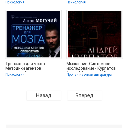
отношения с партнером -
(читаем книги бесплатно
Психология
Психология
Грэй
txt) 📗
Тренажер для мозга.
Мышление. Системное
Методики агентов
исследование - Курпатов
спецслужб – развитие
Андрей (книги онлайн
Психология
Прочая научная литература
интеллекта, памяти и
бесплатно
Назад
Вперед