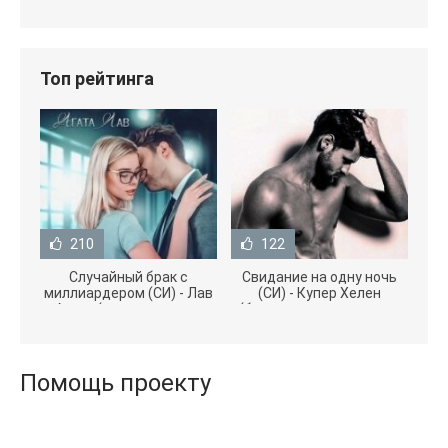
Топ рейтинга
210
122
Случайный брак с
Свидание на одну ночь
миллиардером (СИ) - Лав
(СИ) - Купер Хелен
Агата (полная версия
(бесплатные серии книг
книги TXT) 📗
.txt) 📗
Помощь проекту