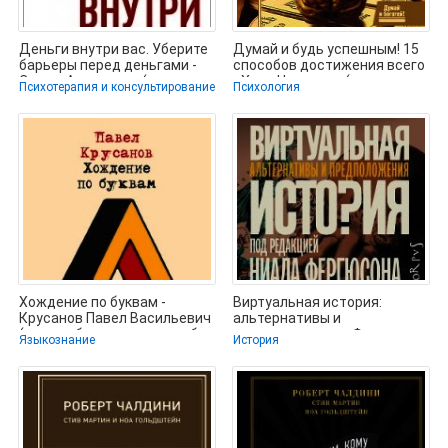
Деньги внутри вас. Уберите
Думай и будь успешным! 15
барьеры перед деньгами -
способов достижения всего
Свияш Александр (читать
- Хилл Наполеон (мир книг
Психотерапия и консультирование
Психология
Хождение по буквам -
Виртуальная история:
Крусанов Павел Васильевич
альтернативы и
(читать бесплатно книги без
предположения - Фергюсон
Языкознание
История
Ниал (читаем книги