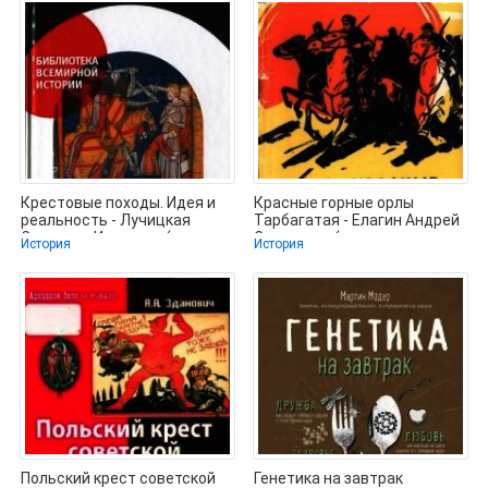
Крестовые походы. Идея и
Красные горные орлы
реальность - Лучицкая
Тарбагатая - Елагин Андрей
Светлана Игоревна (читать
Сергеевич (книга жизни
История
История
книги
TXT) 📗
Польский крест советской
Генетика на завтрак