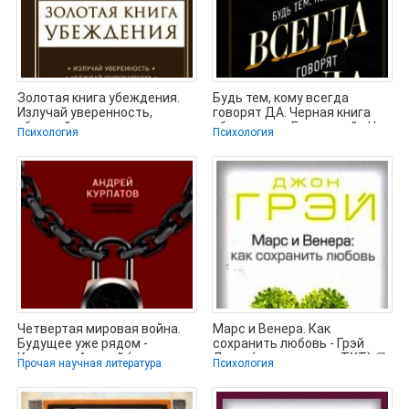
Золотая книга убеждения.
Будь тем, кому всегда
Излучай уверенность,
говорят ДА. Черная книга
убеждай окружающих,
убеждения - Гольдштейн Ноа
Психология
Психология
заводи друзей
Четвертая мировая война.
Марс и Венера. Как
Будущее уже рядом -
сохранить любовь - Грэй
Курпатов Андрей (читать
Джон (лучшие книги TXT) 📗
Прочая научная литература
Психология
книги без