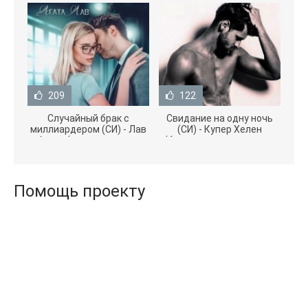
209
122
Случайный брак с
Свидание на одну ночь
миллиардером (СИ) - Лав
(СИ) - Купер Хелен
Агата (полная версия
(бесплатные серии книг
книги TXT) 📗
.txt) 📗
Помощь проекту