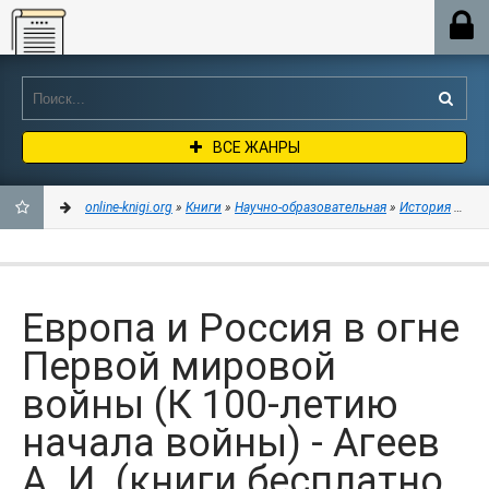
Online-knigi.org
ВСЕ ЖАНРЫ
online-knigi.org
»
Книги
»
Научно-образовательная
»
История
» Евр
ДОБАВИТЬ
В
Европа и Россия в огне
ЗАКЛАДКИ
Первой мировой
войны (К 100-летию
начала войны) - Агеев
А. И. (книги бесплатно