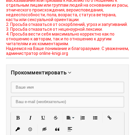
высказывания или призывы к насилию по отношению к
отдельным лицам или группам людей на основании их расы,
этнического происхождения, вероисповедания,
недееспособности, пола, возраста, статуса ветерана,
касты или сексуальной ориентации.
2. Просьба отказаться от оскорблений, угроз и запугиваний.
3. Просьба отказаться от нецензурной лексики.
4. Просьба вести себя максимально корректно как по
отношению к авторам, так и по отношению к другим
читателям и их комментариям.
Надеемся на Ваше понимание и благоразумие. С уважением,
администратор online-knigi.org
Прокомментировать
Полужирный
Курсив
Подчеркнутый
Зачеркнутый
Выравнивание
Нумерованный списо
Маркированный
Вставить