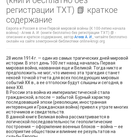
(книги бесплатно без
регистрации TXT) 📗 краткое
содержание
Европа и Россия в огне Первой мировой войны (К 100-летию начала
войны) - Агеев А. И. (книги бесплатно без регистрации TXT) 📗 -
описание и краткое содержание, автор
Агеев А. И.
, читайте бесплатно
онлайн на сайте электронной библиотеки online-knigi.org
28 июля 1914 г. — один из самых трагических дней мировой
истории. В этот день 100 лет назад началась Первая
мировая война, названная еще и Великой. Тогда никто и
предположить не мог, что именно эта трагедия станет
некоей точкой отчета для всех последующих мировых
событий XX в., а ее отголоски будут слышны и сегодня, в
веке XXI.
В России эта война из империалистической стала
гражданской, а после — забытой. Бурный характер
последовавшей эпохи (революции, иностранная
интервенция и Гражданская война) привел к утрате многих
источников и свидетельств.
В данной книге Великая война рассматривается в
логической последовательности: геополитические
построения — оформление военных блоков — война — ее
восприятие обществом и влияние ее результатов на
судьбы Европы.