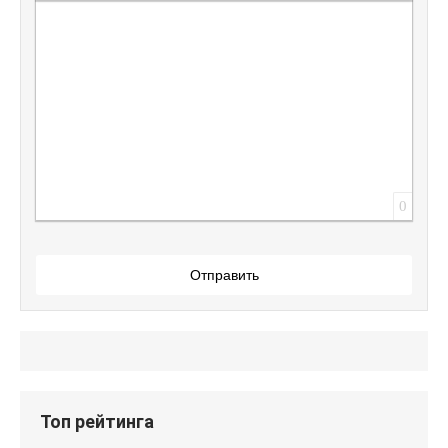
Вставить защищенную ссылку
Вставить смайлик
Вставка скрытого текста
Вставка цитаты
Вставка спойлера
0
Отправить
Топ рейтинга