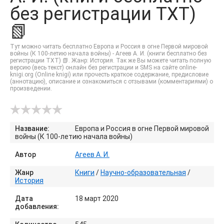
без регистрации TXT)
📗
Тут можно читать бесплатно Европа и Россия в огне Первой мировой
войны (К 100-летию начала войны) - Агеев А. И. (книги бесплатно без
регистрации TXT) 📗. Жанр: История. Так же Вы можете читать полную
версию (весь текст) онлайн без регистрации и SMS на сайте online-
knigi.org (Online knigi) или прочесть краткое содержание, предисловие
(аннотацию), описание и ознакомиться с отзывами (комментариями) о
произведении.
Название:
Европа и Россия в огне Первой мировой
войны (К 100-летию начала войны)
Автор
Агеев А. И.
Жанр
Книги
/
Научно-образовательная
/
История
Дата
18 март 2020
добавления: