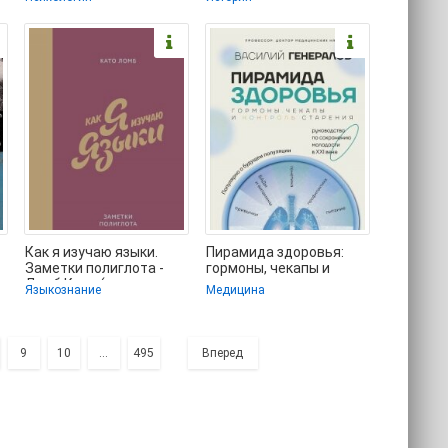
людьми - Дахигг Чарлз
книги бесплатно TXT,
Как я изучаю языки.
Пирамида здоровья:
Заметки полиглота -
гормоны, чекапы и
Ломб Като (книги
контроль старения -
Языкознание
Медицина
онлайн полные txt,
Генералов Василий
9
10
...
495
Вперед