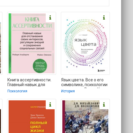
Книга ассертивности.
Язык цвета. Все о его
Главный навык для
символике, психологии
отстаивания своих
и истории - Рекер Кит
Психология
История
интересов, регуляции
(читать книги