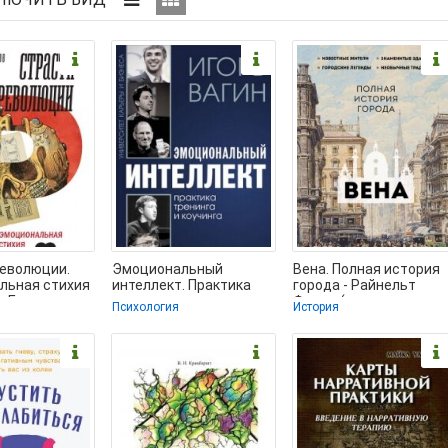
революции.
Эмоциональный
Вена. Полная история
льная стихия
интеллект. Практика
города - Райнельт
 - Булдаков
тренинга и коучинга -
Франц (читать книгу
Психология
История
 (онлайн
Вагин Игорь Олегович
онлайн бесплатно без