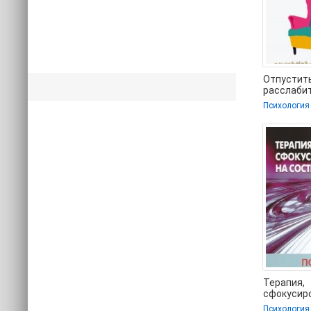
Отпустить
расслабит
давать гне
Психология
другим н
Терапия,
сфокусир
сострада
Психология