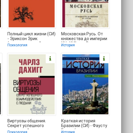
Полный цикл жизни (СИ)
Московская Русь. От
- Эриксон Эрик
княжества до империи
-
(смотреть онлайн
XV–XVII вв. - Володихин
Психология
История
бесплатно книга .TXT,
Дмитрий
Виртуозы общения.
Краткая история
Секрет успешного
Бразилии (СИ) - Фаусту
взаимодействия с
Борис (электронные
Психология
История