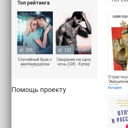
Топ рейтинга
209
122
Случайный брак с
Свидание на одну
миллиардером
ночь (СИ) - Купер
(СИ) - Лав Агата
Хелен
(полная версия
(бесплатные
Страсти 
книги TXT) 📗
серии книг .txt) 📗
Эмоциона
1917 года
Помощь проекту
История
Владимир