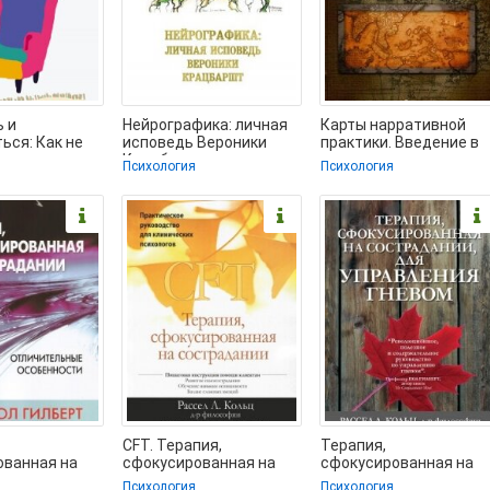
 и
Нейрографика: личная
Карты нарративной
ься: Как не
исповедь Вероники
практики. Введение в
ву, страху и
Крацбаршт -
нарративную терапию 
Психология
Психология
егативным
Крацбаршт В. (серии
Уайт Майкл (книги
книг
CFT. Терапия,
Терапия,
ованная на
сфокусированная на
сфокусированная на
нии:
сострадании.
сострадании, для
Психология
Психология