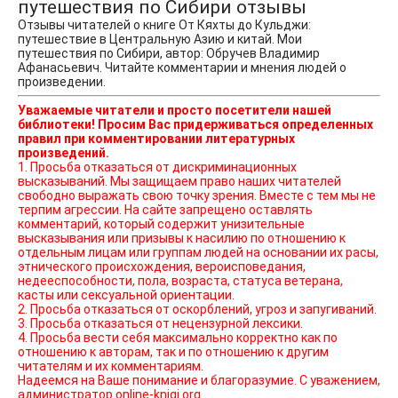
путешествия по Сибири отзывы
Отзывы читателей о книге От Кяхты до Кульджи:
путешествие в Центральную Азию и китай. Мои
путешествия по Сибири, автор: Обручев Владимир
Афанасьевич. Читайте комментарии и мнения людей о
произведении.
Уважаемые читатели и просто посетители нашей
библиотеки! Просим Вас придерживаться определенных
правил при комментировании литературных
произведений.
1. Просьба отказаться от дискриминационных
высказываний. Мы защищаем право наших читателей
свободно выражать свою точку зрения. Вместе с тем мы не
терпим агрессии. На сайте запрещено оставлять
комментарий, который содержит унизительные
высказывания или призывы к насилию по отношению к
отдельным лицам или группам людей на основании их расы,
этнического происхождения, вероисповедания,
недееспособности, пола, возраста, статуса ветерана,
касты или сексуальной ориентации.
2. Просьба отказаться от оскорблений, угроз и запугиваний.
3. Просьба отказаться от нецензурной лексики.
4. Просьба вести себя максимально корректно как по
отношению к авторам, так и по отношению к другим
читателям и их комментариям.
Надеемся на Ваше понимание и благоразумие. С уважением,
администратор online-knigi.org