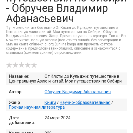
- Обручев Владимир
Афанасьевич
Тут можно читать бесплатно От Кяхты до Кульджи: путешествие в
Центральную Азию и китай. Мои путешествия по Сибири - Обручев
Владимир Афанасьевич. Жанр: Прочая научная литература. Так же Вы
можете читать полную версию (весь текст) онлайн без регистрации и
SMS на сайте online-knigi.org (Online knigi) или прочесть краткое
содержание, предисловие (аннотацию), описание и ознакомиться с
отзывами (комментариями) о произведении.
Название:
От Кяхты до Кульджи: путешествие в
Центральную Азию и китай. Мои путешествия по Сибири
Автор
Обручев Владимир Афанасьевич
Жанр
Книги
/
Научно-образовательная
/
Прочая научная литература
Дата
24 март 2024
добавления: