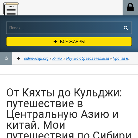
Online-knigi.org
ВСЕ ЖАНРЫ
online-knigi.org
»
Книги
»
Научно-образовательная
»
Прочая научна
ДОБАВИТЬ
В
От Кяхты до Кульджи:
ЗАКЛАДКИ
путешествие в
Центральную Азию и
китай. Мои
путешествия по Сибири