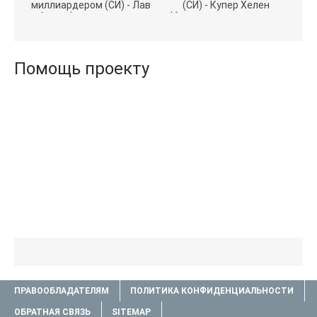
миллиардером (СИ) - Лав
(СИ) - Купер Хелен
Агата (полная версия
(бесплатные серии книг
книги TXT) 📗
.txt) 📗
Помощь проекту
ПРАВООБЛАДАТЕЛЯМ
ПОЛИТИКА КОНФИДЕНЦИАЛЬНОСТИ
ОБРАТНАЯ СВЯЗЬ
SITEMAP