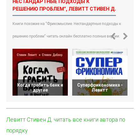
НЕСТАНДАРТНЫЕ ПОДХОДЫ К
РЕШЕНИЮ ПРОБЛЕМ", ЛЕВИТТ СТИВЕН Д.
Книги похожие на "Фрикомыслие. Нестандартные подходы к
решению проблем" читать онлайн бесплатно полные версии.
Когда грабить банк и
Суперфрикономика -
Т
другие
Левитт
Левитт Стивен Д. читать все книги автора по
порядку