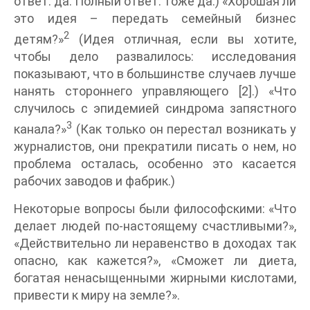
ответ: да. Полный ответ: тоже да.) «Хорошая ли
это идея – передать семейный бизнес
2
детям?»
(Идея отличная, если вы хотите,
чтобы дело развалилось: исследования
показывают, что в большинстве случаев лучше
нанять стороннего управляющего [2].) «Что
случилось с эпидемией синдрома запястного
3
канала?»
(Как только он перестал возникать у
журналистов, они прекратили писать о нем, но
проблема осталась, особенно это касается
рабочих заводов и фабрик.)
Некоторые вопросы были философскими: «Что
делает людей по-настоящему счастливыми?»,
«Действительно ли неравенство в доходах так
опасно, как кажется?», «Сможет ли диета,
богатая ненасыщенными жирными кислотами,
привести к миру на земле?».