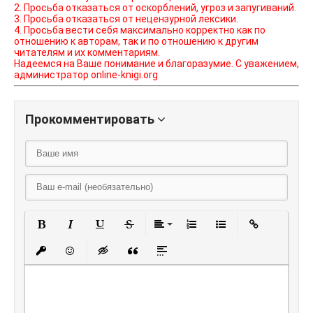
2. Просьба отказаться от оскорблений, угроз и запугиваний.
3. Просьба отказаться от нецензурной лексики.
4. Просьба вести себя максимально корректно как по
отношению к авторам, так и по отношению к другим
читателям и их комментариям.
Надеемся на Ваше понимание и благоразумие. С уважением,
администратор online-knigi.org
Прокомментировать
Полужирный
Курсив
Подчеркнутый
Зачеркнутый
Выравнивание
Нумерованный списо
Маркированный
Вставить
Вставить защищенную ссылку
Вставить смайлик
Вставка скрытого текста
Вставка цитаты
Вставка спойлера