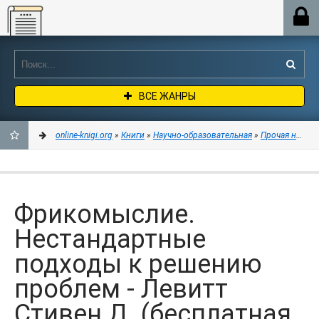
Online-knigi.org
ВСЕ ЖАНРЫ
online-knigi.org
»
Книги
»
Научно-образовательная
»
Прочая научна
ДОБАВИТЬ
В
Фрикомыслие.
ЗАКЛАДКИ
Нестандартные
подходы к решению
проблем - Левитт
Стивен Д. (бесплатная