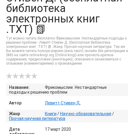
библиотека
электронных книг
.TXT) 📗
Тут можно читать бесплатно Фрикомыслие. Нестандартные подходы к
решению проблем - Левитт Стивен Д. (бесплатная библиотека
электронных книг .TXT) 📗. Жанр: Прочая научная литература. Так же
Вы можете читать полную версию (весь текст) онлайн без регистрации и
SMS на сайте online-knigi.org (Online knigi) или прочесть краткое
содержание, предисловие (аннотацию), описание и ознакомиться с
отзывами (комментариями) о произведении.
Название:
Фрикомыслие. Нестандартные
подходы к решению проблем
Автор
Левитт Стивен Д.
Жанр
Книги
/
Научно-образовательная
/
Прочая научная литература
Дата
17 март 2020