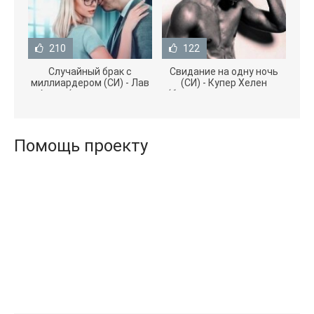
210
122
Случайный брак с
Свидание на одну ночь
миллиардером (СИ) - Лав
(СИ) - Купер Хелен
Агата (полная версия
(бесплатные серии книг
книги TXT) 📗
.txt) 📗
Помощь проекту