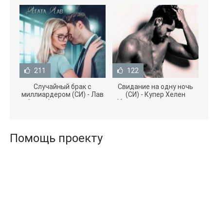
211
122
Случайный брак с
Свидание на одну ночь
миллиардером (СИ) - Лав
(СИ) - Купер Хелен
Агата (полная версия
(бесплатные серии книг
книги TXT) 📗
.txt) 📗
Помощь проекту