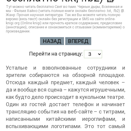
Тут можно читать бесплатно Свет во тьме. Черные дыры, Вселенная и
мы - Фальке Хайно (читать полные книги онлайн бесплатно .txt, .fb2) 📗.
Жанр: Прочая научная литература. Так же Вы можете читать полную
версию (весь текст) онлайн без регистрации и SMS на сайте online-
knigi.org (Online knigi) или прочесть краткое содержание, предисловие
(аннотацию), описание и ознакомиться с отзывами (комментариями) о
произведении.
НАЗАД
ВПЕРЕД
Перейти на страницу:
Усталые и взволнованные сотрудники и
зрители собираются на обзорной площадке.
Отсюда каждый предмет, каждый человек –
да и вообще вся сцена – кажутся игрушечными,
как будто дело происходит в кукольном театре.
Один из гостей достает телефон и начинает
трансляцию события на веб-сайте – с титрами,
написанными китайскими иероглифами, и
вспыхивающими логотипами. Это тот самый