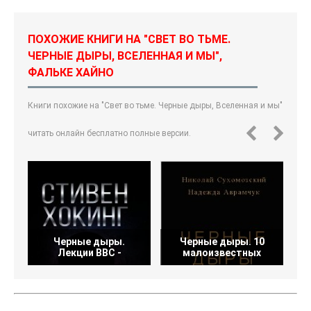
ПОХОЖИЕ КНИГИ НА "СВЕТ ВО ТЬМЕ.
ЧЕРНЫЕ ДЫРЫ, ВСЕЛЕННАЯ И МЫ",
ФАЛЬКЕ ХАЙНО
Книги похожие на "Свет во тьме. Черные дыры, Вселенная и мы"
читать онлайн бесплатно полные версии.
Черные дыры.
Черные дыры. 10
Лекции BBC -
малоизвестных