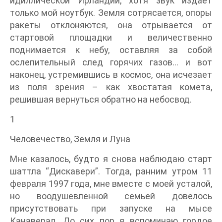
идиллической Ирландии, хотя звук издает
только мой ноутбук. Земля сотрясается, опоры
ракеты отклоняются, она отрывается от
стартовой площадки и величественно
поднимается к небу, оставляя за собой
ослепительный след горячих газов… и вот
наконец, устремившись в космос, она исчезает
из поля зрения – как хвостатая комета,
решившая вернуться обратно на небосвод.
1
Человечество, Земля и Луна
Мне казалось, будто я снова наблюдаю старт
шаттла “Дискавери”. Тогда, ранним утром 11
февраля 1997 года, мне вместе с моей усталой,
но воодушевленной семьей довелось
присутствовать при запуске на мысе
Канаверал. До сих пор я вспоминаю гордое