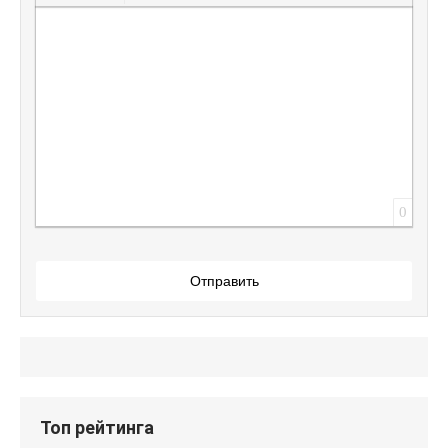
Вставить защищенную ссылку
Вставить смайлик
Вставка скрытого текста
Вставка цитаты
Вставка спойлера
0
Отправить
Топ рейтинга