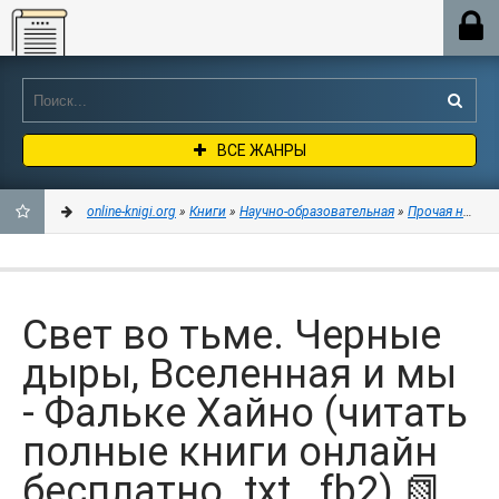
Online-knigi.org
ВСЕ ЖАНРЫ
online-knigi.org
»
Книги
»
Научно-образовательная
»
Прочая научна
ДОБАВИТЬ
В
Свет во тьме. Черные
ЗАКЛАДКИ
дыры, Вселенная и мы
- Фальке Хайно (читать
полные книги онлайн
бесплатно .txt, .fb2) 📗