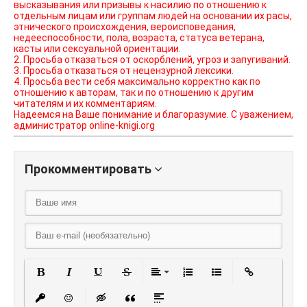
высказывания или призывы к насилию по отношению к
отдельным лицам или группам людей на основании их расы,
этнического происхождения, вероисповедания,
недееспособности, пола, возраста, статуса ветерана,
касты или сексуальной ориентации.
2. Просьба отказаться от оскорблений, угроз и запугиваний.
3. Просьба отказаться от нецензурной лексики.
4. Просьба вести себя максимально корректно как по
отношению к авторам, так и по отношению к другим
читателям и их комментариям.
Надеемся на Ваше понимание и благоразумие. С уважением,
администратор online-knigi.org
Прокомментировать
Полужирный
Курсив
Подчеркнутый
Зачеркнутый
Выравнивание
Нумерованный списо
Маркированный
Вставить