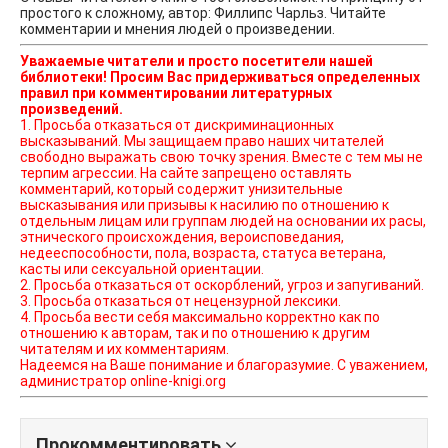
простого к сложному, автор: Филлипс Чарльз. Читайте
комментарии и мнения людей о произведении.
Уважаемые читатели и просто посетители нашей
библиотеки! Просим Вас придерживаться определенных
правил при комментировании литературных
произведений.
1. Просьба отказаться от дискриминационных
высказываний. Мы защищаем право наших читателей
свободно выражать свою точку зрения. Вместе с тем мы не
терпим агрессии. На сайте запрещено оставлять
комментарий, который содержит унизительные
высказывания или призывы к насилию по отношению к
отдельным лицам или группам людей на основании их расы,
этнического происхождения, вероисповедания,
недееспособности, пола, возраста, статуса ветерана,
касты или сексуальной ориентации.
2. Просьба отказаться от оскорблений, угроз и запугиваний.
3. Просьба отказаться от нецензурной лексики.
4. Просьба вести себя максимально корректно как по
отношению к авторам, так и по отношению к другим
читателям и их комментариям.
Надеемся на Ваше понимание и благоразумие. С уважением,
администратор online-knigi.org
Прокомментировать