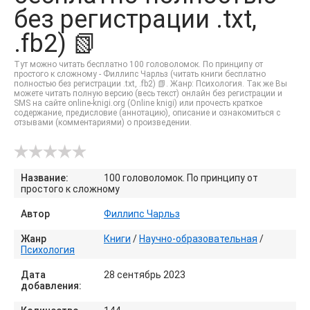
без регистрации .txt,
.fb2) 📗
Тут можно читать бесплатно 100 головоломок. По принципу от
простого к сложному - Филлипс Чарльз (читать книги бесплатно
полностью без регистрации .txt, .fb2) 📗. Жанр: Психология. Так же Вы
можете читать полную версию (весь текст) онлайн без регистрации и
SMS на сайте online-knigi.org (Online knigi) или прочесть краткое
содержание, предисловие (аннотацию), описание и ознакомиться с
отзывами (комментариями) о произведении.
Название:
100 головоломок. По принципу от
простого к сложному
Автор
Филлипс Чарльз
Жанр
Книги
/
Научно-образовательная
/
Психология
Дата
28 сентябрь 2023
добавления: