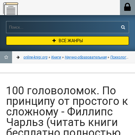
Online-knigi.org
ВСЕ ЖАНРЫ
online-knigi.org
»
Книги
»
Научно-образовательная
»
Психология
» 
ДОБАВИТЬ
В
100 головоломок. По
ЗАКЛАДКИ
принципу от простого к
сложному - Филлипс
Чарльз (читать книги
бесплатно полностью