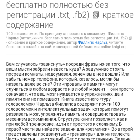
бесплатно полностью без
регистрации .txt, .fb2) 📗 краткое
содержание
100 головоломок. По принципу от простого к сложному - Филлипс
Чарльз (читать книги бесплатно полностью без регистрации .txt, .fb2) 📗
- описание и краткое содержание, автор
Филлипс Чарльз
, читайте
бесплатно онлайн на сайте электронной библиотеки online-knigi.org
Вам случалось «зависнуть» посреди фразы из-за того, что
ваши мысли забрели невесть куда? А задумчиво стоять
посреди комнаты, недоумевая, зачем вы в нее вошли? Или
забыть номер телефона, который, казалось, могли бы
назвать даже во сне? Эти «провалы в памяти» могут
случиться в любом возрасте и в любой момент – они просто
означают, что ваш мозг нуждается в упражнениях, да и
памяти они не помешают. Книга известного «гуру
головоломок» Чарльза Филлипса содержит почти 100
головоломок и интеллектуальных задач, которые помогут
развивать мозг, упражнять память и совершенствовать
механизм вспоминания. Структура книги позволяет, как и
при любой тренировке, идти от простого к сложному. В
первой части вы найдете задачи для «разминки». Во второй
представлены продвинутые «тренажеры» для интеллекта.
Часть третья – настоящий «Бег с препятствиями». Задачи