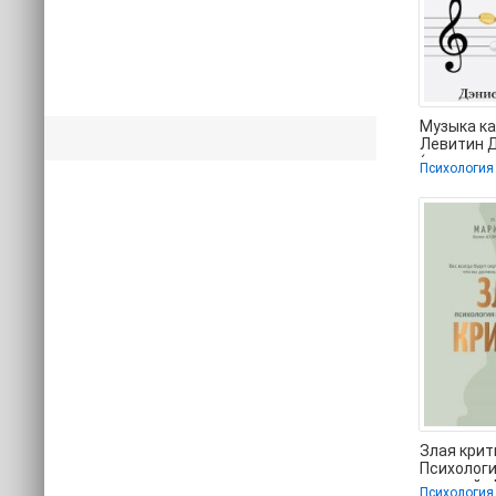
Музыка ка
Левитин 
(читать к
Психология
бесплатно
Злая крит
Психолог
реакций -
Психология