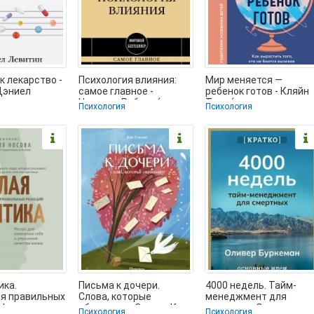
к лекарство -
Психология влияния:
Мир меняется —
Дэниел
самое главное -
ребенок готов - Кляйн
ниги
Чалдини Роберт (мир
Това (читать книги
Психология
Психология
 TXT, FB2) 📗
книг .txt, .fb2) 📗
онлайн бесплатно
ика.
Письма к дочери.
4000 недель. Тайм-
ия правильных
Слова, которые
менеджмент для
 Носова
обнимают - Сонхва Кан
смертных. Оливер
Психология
Психология