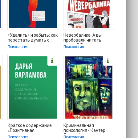
«Удалить» и забыть: как
Невербалика. А вы
перестать думать о
пробовали читать
манипуляторах и
мысли? Техники,
Психология
Психология
других токсичных
приемы, секреты
общения -
Краткое содержание
Криминальная
«Позитивная
психология - Кантер
иррациональность» -
Дэвид (лучшие книги
Психология
Психология