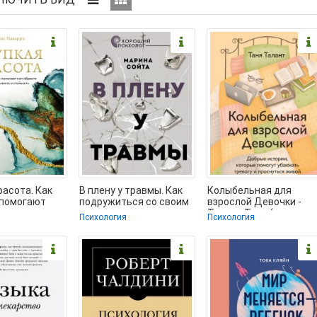
расота. Как
В плену у травмы. Как
Колыбельная для
 помогают
подружиться со своим
взрослой Девочки -
сти
тяжелым прошлым и
Талант Таня (книги
Психология
Психология
сть и
обрести счастливую
онлайн без
 -
регистрации