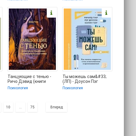
Варламова Дарья
читать онлайн txt, fb2)
(лучшие
📗
Танцующие с тенью -
Ты можешь сам&#33;
Ричо Дэвид (книги
(ЛП) - Доусон Пэг
онлайн полностью
(читаемые книги
Психология
Психология
бесплатно TXT, FB2) 📗
читать онлайн
бесплатно
10
...
75
Вперед