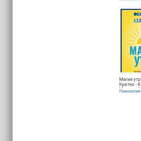
Мария (се
читать
Магия утр
Кратко - 
Мультур 
Психология
книгу бес