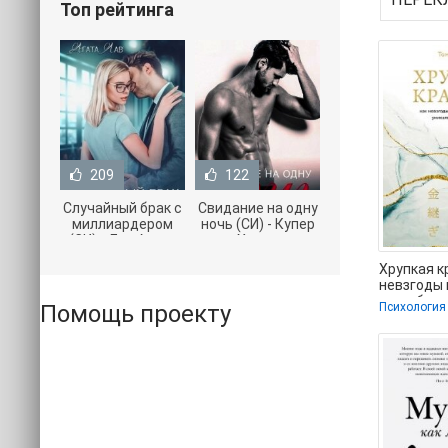
Топ рейтинга
209
122
Случайный брак с
Свидание на одну
миллиардером
ночь (СИ) - Купер
(СИ) - Лав Агата
Хелен
(полная версия
(бесплатные
Хрупкая к
книги TXT) 📗
серии книг .txt) 📗
невзгоды
нам обре
Помощь проекту
Психология
уникально
стойкость