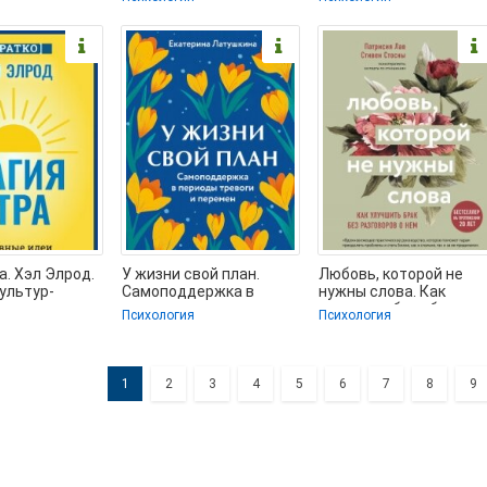
рии книг
(книга жизни TXT, FB2)
Буркеман. Кратко -
📗
а. Хэл Элрод.
У жизни свой план.
Любовь, которой не
Культур-
Самоподдержка в
нужны слова. Как
(электронную
периоды тревоги и
улучшить брак без
Психология
Психология
платно
перемен - Латушкина
разговоров о нем -
Стосны
1
2
3
4
5
6
7
8
9