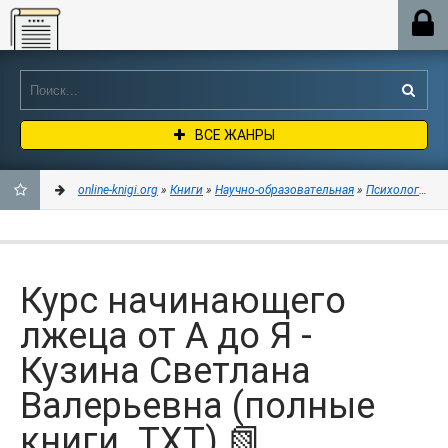
Online-knigi.org
ВСЕ ЖАНРЫ
online-knigi.org
»
Книги
»
Научно-образовательная
»
Психология
» 
ДОБАВИТЬ
В
Курс начинающего
ЗАКЛАДКИ
лжеца от А до Я -
Кузина Светлана
Валерьевна (полные
книги .TXT) 📗