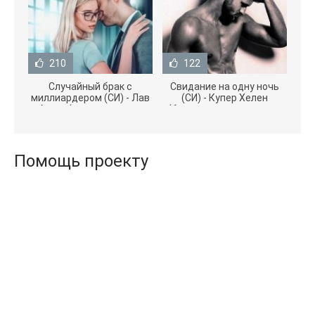
210
122
Случайный брак с
Свидание на одну ночь
миллиардером (СИ) - Лав
(СИ) - Купер Хелен
Агата (полная версия
(бесплатные серии книг
книги TXT) 📗
.txt) 📗
Помощь проекту