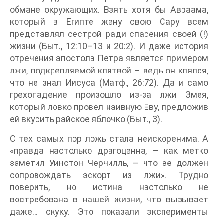
обмане окружающих. Взять хотя бы Авраама,
который в Египте жену свою Сару всем
представлял сестрой ради спасения своей (!)
жизни (Быт., 12:10–13 и 20:2). И даже история
отречения апостола Петра является примером
лжи, подкрепляемой клятвой – ведь он клялся,
что не знал Иисуса (Матф., 26:72). Да и само
грехопадение произошло из-за лжи Змея,
который ловко провел наивную Еву, предложив
ей вкусить райское яблочко (Быт., 3).
С тех самых пор ложь стала неискоренима. А
«правда настолько драгоценна, – как метко
заметил Уинстон Черчилль, – что ее должен
сопровождать эскорт из лжи». Трудно
поверить, но истина настолько не
востребована в нашей жизни, что вызывает
даже… скуку. Это показали эксперименты