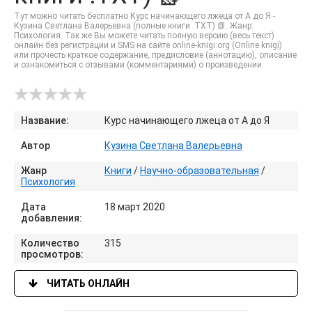
Тут можно читать бесплатно Курс начинающего лжеца от А до Я -
Кузина Светлана Валерьевна (полные книги .TXT) 📗. Жанр:
Психология. Так же Вы можете читать полную версию (весь текст)
онлайн без регистрации и SMS на сайте online-knigi.org (Online knigi)
или прочесть краткое содержание, предисловие (аннотацию), описание
и ознакомиться с отзывами (комментариями) о произведении.
Название:
Курс начинающего лжеца от А до Я
Автор
Кузина Светлана Валерьевна
Жанр
Книги
/
Научно-образовательная
/
Психология
Дата
18 март 2020
добавления:
Количество
315
просмотров:
ЧИТАТЬ ОНЛАЙН