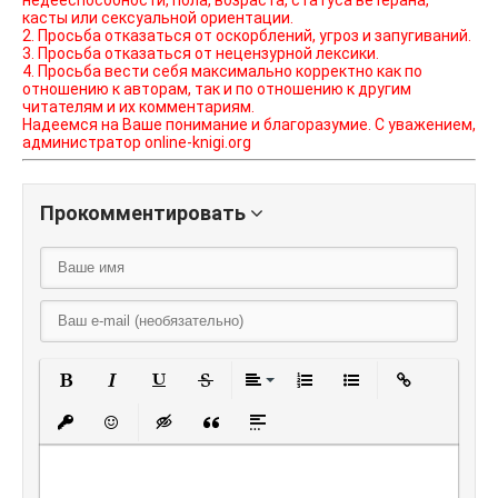
недееспособности, пола, возраста, статуса ветерана,
касты или сексуальной ориентации.
2. Просьба отказаться от оскорблений, угроз и запугиваний.
3. Просьба отказаться от нецензурной лексики.
4. Просьба вести себя максимально корректно как по
отношению к авторам, так и по отношению к другим
читателям и их комментариям.
Надеемся на Ваше понимание и благоразумие. С уважением,
администратор online-knigi.org
Прокомментировать
Полужирный
Курсив
Подчеркнутый
Зачеркнутый
Выравнивание
Нумерованный списо
Маркированный
Вставить
Вставить защищенную ссылку
Вставить смайлик
Вставка скрытого текста
Вставка цитаты
Вставка спойлера