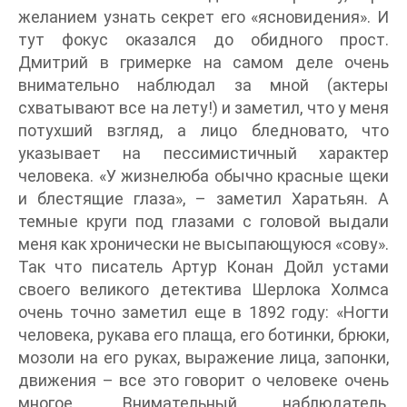
желанием узнать секрет его «ясновидения». И
тут фокус оказался до обидного прост.
Дмитрий в гримерке на самом деле очень
внимательно наблюдал за мной (актеры
схватывают все на лету!) и заметил, что у меня
потухший взгляд, а лицо бледновато, что
указывает на пессимистичный характер
человека. «У жизнелюба обычно красные щеки
и блестящие глаза», – заметил Харатьян. А
темные круги под глазами с головой выдали
меня как хронически не высыпающуюся «сову».
Так что писатель Артур Конан Дойл устами
своего великого детектива Шерлока Холмса
очень точно заметил еще в 1892 году: «Ногти
человека, рукава его плаща, его ботинки, брюки,
мозоли на его руках, выражение лица, запонки,
движения – все это говорит о человеке очень
многое. Внимательный наблюдатель,