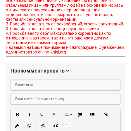
высказывания или призывы к насилию по отношению к
отдельным лицам или группам людей на основании их расы,
этнического происхождения, вероисповедания,
недееспособности, пола, возраста, статуса ветерана,
касты или сексуальной ориентации.
2. Просьба отказаться от оскорблений, угроз и запугиваний.
3. Просьба отказаться от нецензурной лексики.
4. Просьба вести себя максимально корректно как по
отношению к авторам, так и по отношению к другим
читателям и их комментариям.
Надеемся на Ваше понимание и благоразумие. С уважением,
администратор online-knigi.org
Прокомментировать
Полужирный
Курсив
Подчеркнутый
Зачеркнутый
Выравнивание
Нумерованный списо
Маркированный
Вставить