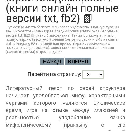
(книги онлайн полные
версии txt, fb2) 📗
Тут можно читать бесплатно Мировая художественная культура. XX
век. Литература - Манн Юрий Владимирович (книги онлайн полные
версии txt, fb2) 📗. Жанр: Языкознание. Так же Вы можете читать
полную версию (весь текст) онлайн без регистрации и SMS на сайте
online-knigi.org (Online knigi) или прочесть краткое содержание,
предисловие (аннотацию), описание и ознакомиться с отзывами
(комментариями) о произведении.
НАЗАД
ВПЕРЕД
Перейти на страницу:
Литературный текст по своей структуре
начинает уподобляться мифу, характерными
чертами которого являются циклическое
время, игра на стыке между иллюзией и
реальностью, уподобление языка
мифологическому праязыку с его