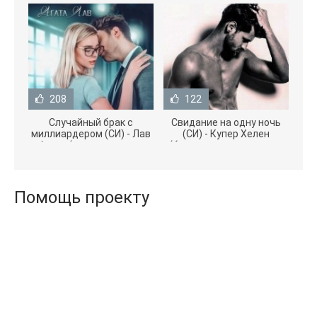
208
122
Случайный брак с
Свидание на одну ночь
миллиардером (СИ) - Лав
(СИ) - Купер Хелен
Агата (полная версия
(бесплатные серии книг
книги TXT) 📗
.txt) 📗
Помощь проекту