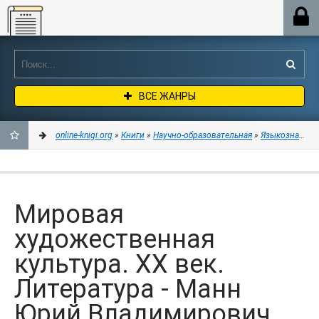
Online-knigi.org
ВСЕ ЖАНРЫ
online-knigi.org
»
Книги
»
Научно-образовательная
»
Языкознание
»
ДОБАВИТЬ
В
Мировая
ЗАКЛАДКИ
художественная
культура. XX век.
Литература - Манн
Юрий Владимирович