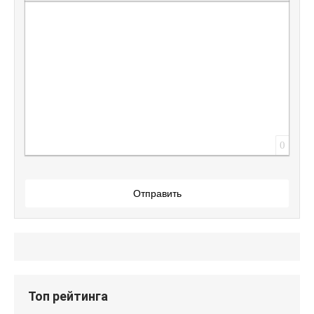
Вставить защищенную ссылку
Вставить смайлик
Вставка скрытого текста
Вставка цитаты
Вставка спойлера
0
Отправить
Топ рейтинга