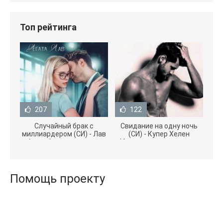
Топ рейтинга
207
122
Случайный брак с
Свидание на одну ночь
миллиардером (СИ) - Лав
(СИ) - Купер Хелен
Агата (полная версия
(бесплатные серии книг
книги TXT) 📗
.txt) 📗
Помощь проекту