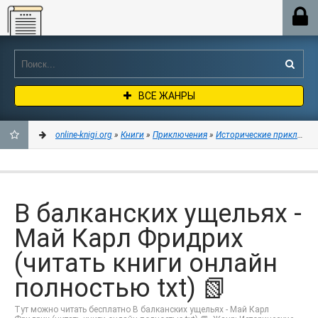
Online-knigi.org
ВСЕ ЖАНРЫ
online-knigi.org
»
Книги
»
Приключения
»
Исторические приключен
ДОБАВИТЬ
В
В балканских ущельях -
ЗАКЛАДКИ
Май Карл Фридрих
(читать книги онлайн
полностью txt) 📗
Тут можно читать бесплатно В балканских ущельях - Май Карл