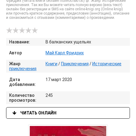
Фридрих (читать книги онлайн полностью txt) 📗. Жанр: Исторические
приключения. Так же Вы можете читать полную версию (весь текст)
онлайн без регистрации и SMS на сайте online-knigi.org (Online knigi)
или прочесть краткое содержание, предисловие (аннотацию), описание
и ознакомиться с отзывами (комментариями) о произведении.
Название:
В балканских ущельях
Автор
Май Карл Фридрих
Жанр
Книги
/
Приключения
/
Исторические
приключения
Дата
17 март 2020
добавления:
Количество
245
просмотров:
ЧИТАТЬ ОНЛАЙН