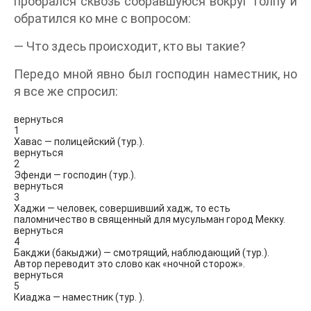
пробрался сквозь собравшуюся вокруг толпу и
обратился ко мне с вопросом:
— Что здесь происходит, кто вы такие?
Передо мной явно был господин наместник, но
я все же спросил:
вернуться
1
Хавас — полицейский (тур.).
вернуться
2
Эфенди — господин (тур.).
вернуться
3
Хаджи — человек, совершивший хадж, то есть
паломничество в священный для мусульман город Мекку.
вернуться
4
Бакджи (бакыджи) — смотрящий, наблюдающий (тур.).
Автор переводит это слово как «ночной сторож».
вернуться
5
Киаджа — наместник (тур. ).