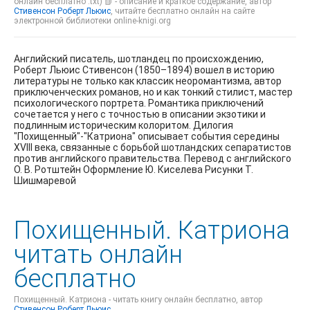
онлайн бесплатно .txt) 📗 - описание и краткое содержание, автор
Стивенсон Роберт Льюис
, читайте бесплатно онлайн на сайте
электронной библиотеки online-knigi.org
Английский писатель, шотландец по происхождению,
Роберт Льюис Стивенсон (1850–1894) вошел в историю
литературы не только как классик неоромантизма, автор
приключенческих романов, но и как тонкий стилист, мастер
психологического портрета. Романтика приключений
сочетается у него с точностью в описании экзотики и
подлинным историческим колоритом. Дилогия
"Похищенный"-"Катриона" описывает события середины
ХVIII века, связанные с борьбой шотландских сепаратистов
против английского правительства. Перевод с английского
О. В. Ротштейн Оформление Ю. Киселева Рисунки Т.
Шишмаревой
Похищенный. Катриона
читать онлайн
бесплатно
Похищенный. Катриона - читать книгу онлайн бесплатно, автор
Стивенсон Роберт Льюис