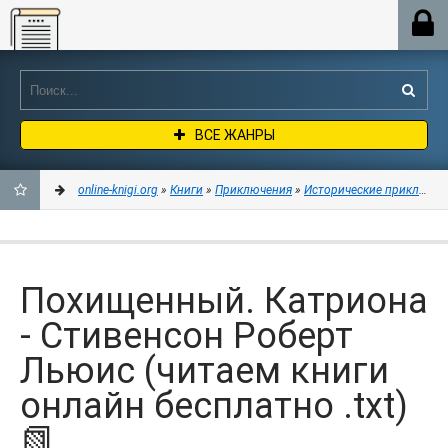
Online-knigi.org
ВСЕ ЖАНРЫ
online-knigi.org
»
Книги
»
Приключения
»
Исторические приключен
ДОБАВИТЬ
В
Похищенный. Катриона
ЗАКЛАДКИ
- Стивенсон Роберт
Льюис (читаем книги
онлайн бесплатно .txt)
📗