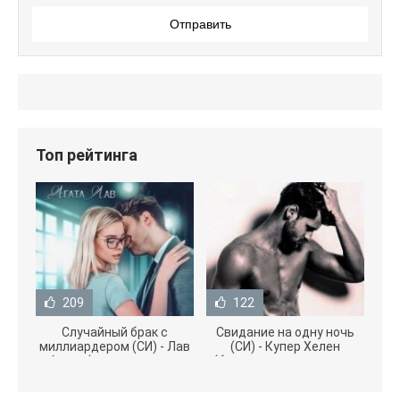
Отправить
Топ рейтинга
209
122
Случайный брак с
Свидание на одну ночь
миллиардером (СИ) - Лав
(СИ) - Купер Хелен
Агата (полная версия
(бесплатные серии книг
книги TXT) 📗
.txt) 📗