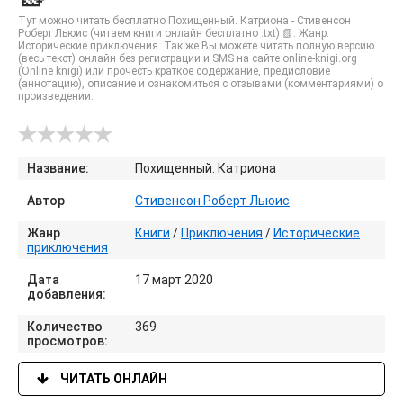
Тут можно читать бесплатно Похищенный. Катриона - Стивенсон
Роберт Льюис (читаем книги онлайн бесплатно .txt) 📗. Жанр:
Исторические приключения. Так же Вы можете читать полную версию
(весь текст) онлайн без регистрации и SMS на сайте online-knigi.org
(Online knigi) или прочесть краткое содержание, предисловие
(аннотацию), описание и ознакомиться с отзывами (комментариями) о
произведении.
Название:
Похищенный. Катриона
Автор
Стивенсон Роберт Льюис
Жанр
Книги
/
Приключения
/
Исторические
приключения
Дата
17 март 2020
добавления:
Количество
369
просмотров:
ЧИТАТЬ ОНЛАЙН