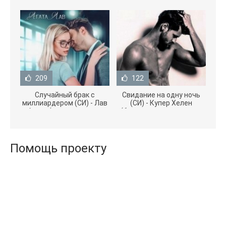
209
122
Случайный брак с
Свидание на одну ночь
миллиардером (СИ) - Лав
(СИ) - Купер Хелен
Агата (полная версия
(бесплатные серии книг
книги TXT) 📗
.txt) 📗
Помощь проекту