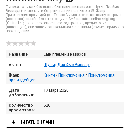
Тут можно читать бесплатно Сын племени навахов - Шульц Джеймс
Виллард (читать книги без регистрации полные txt) 📗. Жанр:
Приключения про индейцев. Так же Вы можете читать полную версию
(весь текст) онлайн без регистрации и SMS на сайте online-knigi.org
(Online knigi) или прочесть краткое содержание, предисловие
(аннотацию), описание и ознакомиться с отзывами (комментариями) о
произведении.
Название:
Сын племени навахов
Автор
Шульц Джеймс Виллард
Жанр
Книги
/
Приключения
/
Приключения
про индейцев
Дата
17 март 2020
добавления:
Количество
526
просмотров:
ЧИТАТЬ ОНЛАЙН