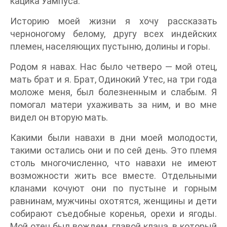
кацика Уампуса.
Историю моей жизни я хочу рассказать
черноногому белому, другу всех индейских
племен, населяющих пустыню, долины и горы.
Родом я навах. Нас было четверо — мой отец,
мать брат и я. Брат, Одинокий Утес, на три года
моложе меня, был болезненным и слабым. Я
помогал матери ухаживать за ним, и во мне
видел он вторую мать.
Какими были навахи в дни моей молодости,
такими остались они и по сей день. Это племя
столь многочисленно, что навахи не имеют
возможности жить все вместе. Отдельными
кланами кочуют они по пустыне и горным
равнинам, мужчины охотятся, женщины и дети
собирают съедобные коренья, орехи и ягоды.
Мой отец был вождем, главой клана, в который