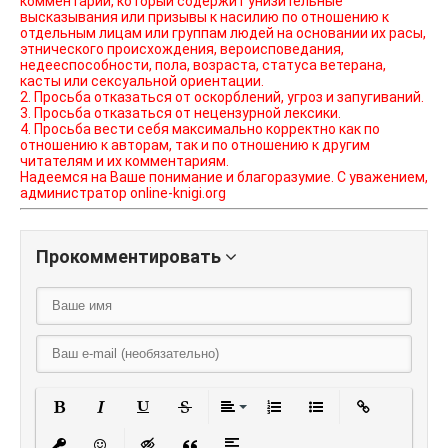
комментарий, который содержит унизительные
высказывания или призывы к насилию по отношению к
отдельным лицам или группам людей на основании их расы,
этнического происхождения, вероисповедания,
недееспособности, пола, возраста, статуса ветерана,
касты или сексуальной ориентации.
2. Просьба отказаться от оскорблений, угроз и запугиваний.
3. Просьба отказаться от нецензурной лексики.
4. Просьба вести себя максимально корректно как по
отношению к авторам, так и по отношению к другим
читателям и их комментариям.
Надеемся на Ваше понимание и благоразумие. С уважением,
администратор online-knigi.org
Прокомментировать
Полужирный
Курсив
Подчеркнутый
Зачеркнутый
Выравнивание
Нумерованный списо
Маркированный
Вставить