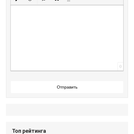
Вставить защищенную ссылку
Вставить смайлик
Вставка скрытого текста
Вставка цитаты
Вставка спойлера
0
Отправить
Топ рейтинга