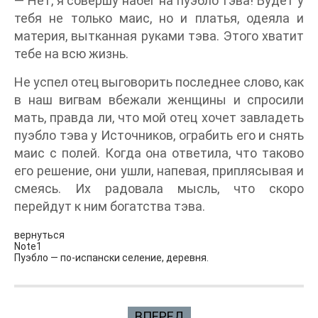
— Нет, я совершу набег на пуэбло тэва! Будет у
тебя не только маис, но и платья, одеяла и
материя, вытканная руками тэва. Этого хватит
тебе на всю жизнь.
Не успел отец выговорить последнее слово, как
в наш вигвам вбежали женщины и спросили
мать, правда ли, что мой отец хочет завладеть
пуэбло тэва у Источников, ограбить его и снять
маис с полей. Когда она ответила, что таково
его решение, они ушли, напевая, приплясывая и
смеясь. Их радовала мысль, что скоро
перейдут к ним богатства тэва.
вернуться
Note1
Пуэбло — по-испански селение, деревня.
ВПЕРЕД