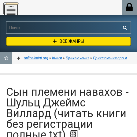
Online-knigi.org
ВСЕ ЖАНРЫ
online-knigi.org
»
Книги
»
Приключения
»
Приключения про индей
ДОБАВИТЬ
В
Сын племени навахов -
ЗАКЛАДКИ
Шульц Джеймс
Виллард (читать книги
без регистрации
полные txt) 📗