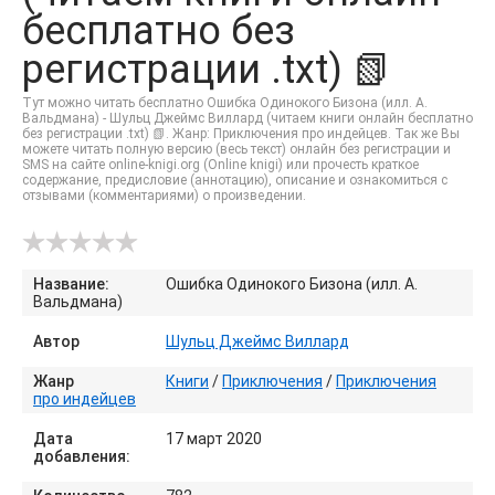
бесплатно без
регистрации .txt) 📗
Тут можно читать бесплатно Ошибка Одинокого Бизона (илл. А.
Вальдмана) - Шульц Джеймс Виллард (читаем книги онлайн бесплатно
без регистрации .txt) 📗. Жанр: Приключения про индейцев. Так же Вы
можете читать полную версию (весь текст) онлайн без регистрации и
SMS на сайте online-knigi.org (Online knigi) или прочесть краткое
содержание, предисловие (аннотацию), описание и ознакомиться с
отзывами (комментариями) о произведении.
Название:
Ошибка Одинокого Бизона (илл. А.
Вальдмана)
Автор
Шульц Джеймс Виллард
Жанр
Книги
/
Приключения
/
Приключения
про индейцев
Дата
17 март 2020
добавления: