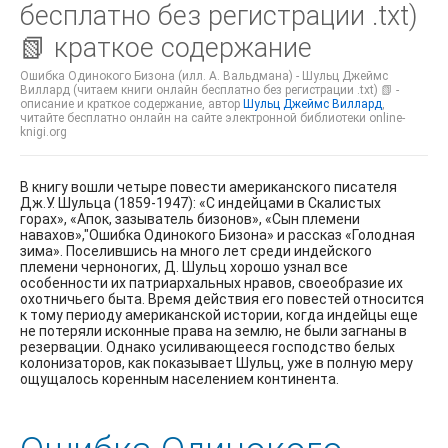
бесплатно без регистрации .txt)
📗 краткое содержание
Ошибка Одинокого Бизона (илл. А. Вальдмана) - Шульц Джеймс
Виллард (читаем книги онлайн бесплатно без регистрации .txt) 📗 -
описание и краткое содержание, автор
Шульц Джеймс Виллард
,
читайте бесплатно онлайн на сайте электронной библиотеки online-
knigi.org
В книгу вошли четыре повести американского писателя
Дж.У. Шульца (1859-1947): «С индейцами в Скалистых
горах», «Апок, зазыватель бизонов», «Сын племени
навахов»,"Ошибка Одинокого Бизона» и рассказ «Голодная
зима». Поселившись на много лет среди индейского
племени черноногих, Д. Шульц хорошо узнал все
особенности их патриархальных нравов, своеобразие их
охотничьего быта. Время действия его повестей относится
к тому периоду американской истории, когда индейцы еще
не потеряли исконные права на землю, не были загнаны в
резервации. Однако усиливающееся господство белых
колонизаторов, как показывает Шульц, уже в полную меру
ощущалось коренным населением континента.