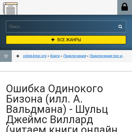
Online-knigi.org
ВСЕ ЖАНРЫ
online-knigi.org
»
Книги
»
Приключения
»
Приключения про индей
ДОБАВИТЬ
В
Ошибка Одинокого
ЗАКЛАДКИ
Бизона (илл. А.
Вальдмана) - Шульц
Джеймс Виллард
(читаем книги онлайн