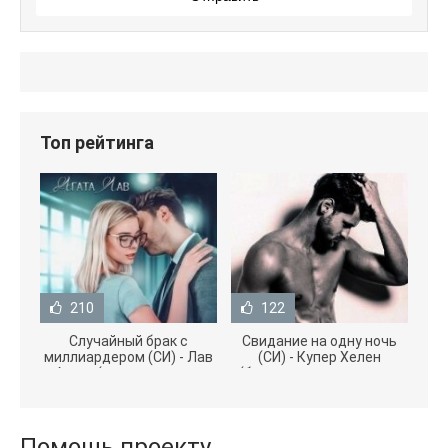
Топ рейтинга
210
122
Случайный брак с
Свидание на одну ночь
миллиардером (СИ) - Лав
(СИ) - Купер Хелен
Агата (полная версия
(бесплатные серии книг
книги TXT) 📗
.txt) 📗
Помощь проекту