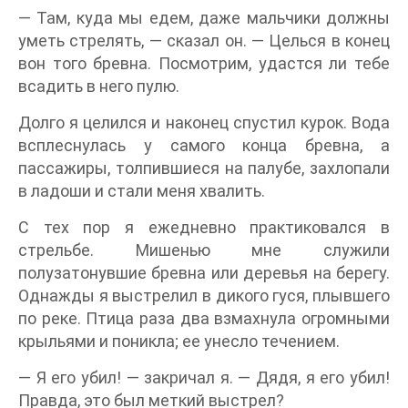
— Там, куда мы едем, даже мальчики должны
уметь стрелять, — сказал он. — Целься в конец
вон того бревна. Посмотрим, удастся ли тебе
всадить в него пулю.
Долго я целился и наконец спустил курок. Вода
всплеснулась у самого конца бревна, а
пассажиры, толпившиеся на палубе, захлопали
в ладоши и стали меня хвалить.
С тех пор я ежедневно практиковался в
стрельбе. Мишенью мне служили
полузатонувшие бревна или деревья на берегу.
Однажды я выстрелил в дикого гуся, плывшего
по реке. Птица раза два взмахнула огромными
крыльями и поникла; ее унесло течением.
— Я его убил! — закричал я. — Дядя, я его убил!
Правда, это был меткий выстрел?